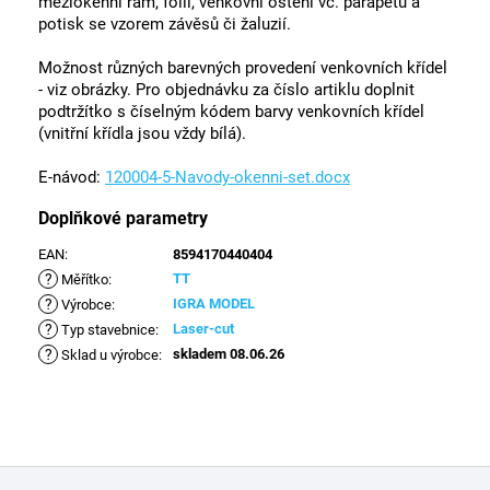
meziokenní rám, folii, venkovní ostění vč. parapetu a
potisk se vzorem závěsů či žaluzií.
Možnost různých barevných provedení venkovních křídel
- viz obrázky. Pro objednávku za číslo artiklu doplnit
podtržítko s číselným kódem barvy venkovních křídel
(vnitřní křídla jsou vždy bílá).
E-návod:
120004-5-Navody-okenni-set.docx
Doplňkové parametry
EAN
:
8594170440404
?
TT
Měřítko
:
?
IGRA MODEL
Výrobce
:
?
Laser-cut
Typ stavebnice
:
?
skladem 08.06.26
Sklad u výrobce
:
Z