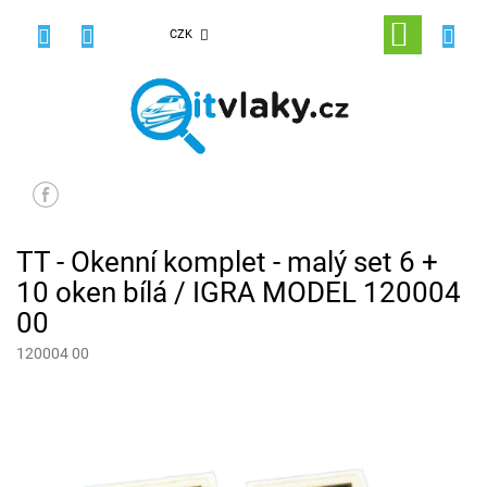
Přejít
na
NÁKUPNÍ
CZK
obsah
KOŠÍK
TT - Okenní komplet - malý set 6 +
10 oken bílá / IGRA MODEL 120004
00
120004 00