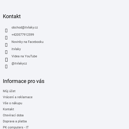
á
p
a
Kontakt
t
í
obchod
@
itvlaky.cz
+420577912599
Novinky na Facebooku
itvlaky
Videa na YouTube
@itvlakycz
Informace pro vás
Můj účet
Vrácení a reklamace
Vše o nákupu
Kontakt
Otevírací doba
Doprava a platba
PK computers - IT