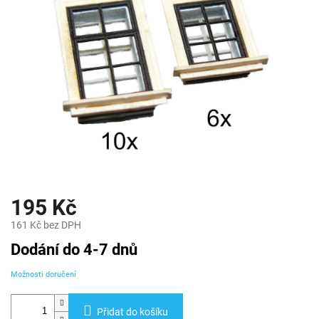
195 Kč
161 Kč bez DPH
Měrná
Dodání do 4-7 dnů
cena:
Možnosti doručení
Přidat do košíku