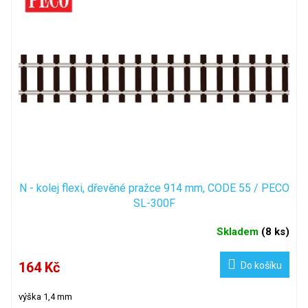
N - kolej flexi, dřevěné pražce 914 mm, CODE 55 / PECO
SL-300F
Skladem
(
8 ks
)
164 Kč
Do košíku
výška 1,4 mm