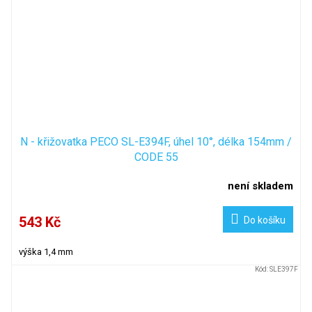
N - křižovatka PECO SL-E394F, úhel 10°, délka 154mm /
CODE 55
není skladem
543 Kč
Do košíku
výška 1,4 mm
Kód:
SLE397F