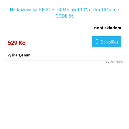
N - křižovatka PECO SL-394F, úhel 10°, délka 154mm /
CODE 55
není skladem
529 Kč
Do košíku
výška 1,4 mm
Kód:
SLE380F