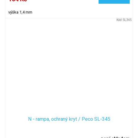
výška 1,4 mm
Kód:
SL345
N - rampa, ochraný kryt / Peco SL-345