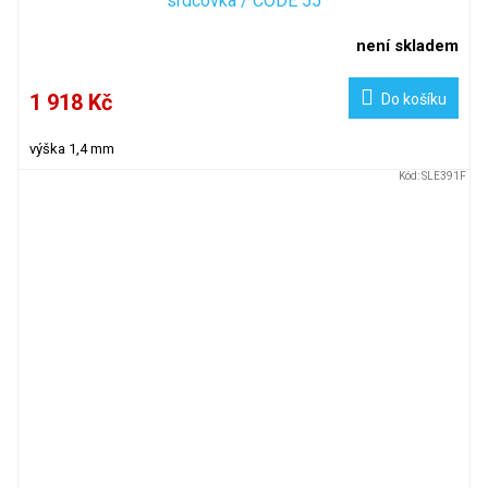
srdcovka / CODE 55
není skladem
1 918 Kč
Do košíku
výška 1,4 mm
Kód:
SLE391F