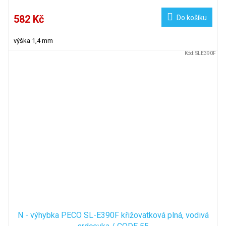
582 Kč
Do košíku
výška 1,4 mm
Kód:
SLE390F
N - výhybka PECO SL-E390F křižovatková plná, vodivá