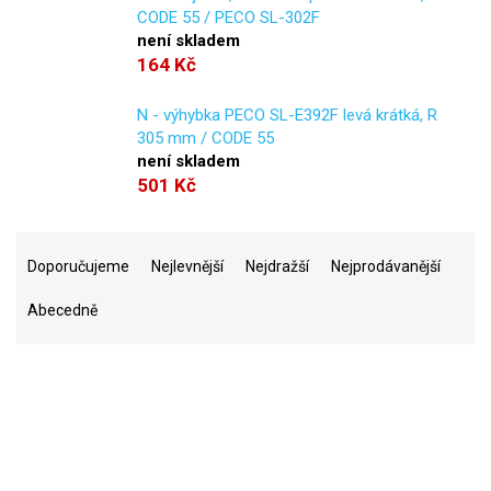
CODE 55 / PECO SL-302F
není skladem
164 Kč
N - výhybka PECO SL-E392F levá krátká, R
305 mm / CODE 55
není skladem
501 Kč
Ř
a
Doporučujeme
Nejlevnější
Nejdražší
Nejprodávanější
z
Abecedně
e
n
í
p
r
2
Na skladě
o
d
u