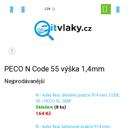
Přejít
na
NÁKUPN
CZK
obsah
KOŠÍK
PECO N Code 55 výška 1,4mm
Nejprodávanější
N - kolej flexi, dřevěné pražce 914 mm, CODE
55 / PECO SL-300F
Skladem
(
8 ks
)
164 Kč
N - kolej flexi, betonové pražce 914 mm,