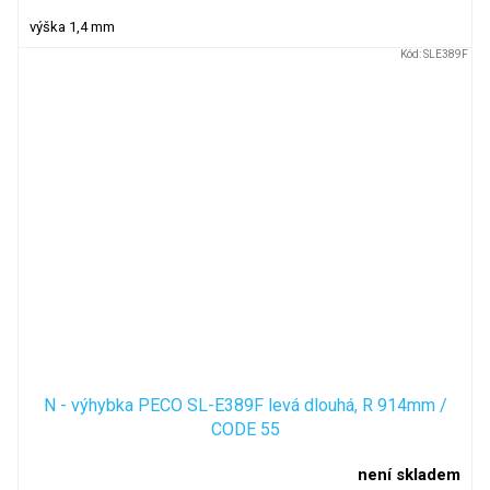
výška 1,4 mm
Kód:
SLE389F
N - výhybka PECO SL-E389F levá dlouhá, R 914mm /
CODE 55
není skladem