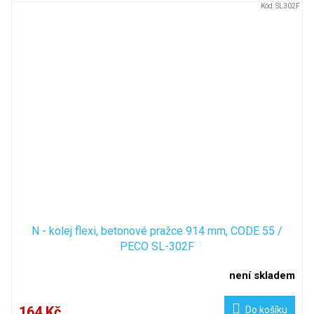
Kód:
SL302F
N - kolej flexi, betonové pražce 914 mm, CODE 55 /
PECO SL-302F
není skladem
164 Kč
Do košíku