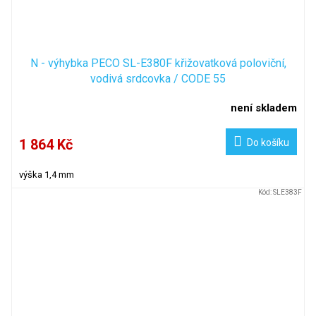
N - výhybka PECO SL-E380F křižovatková poloviční,
vodivá srdcovka / CODE 55
není skladem
1 864 Kč
Do košíku
výška 1,4 mm
Kód:
SLE383F