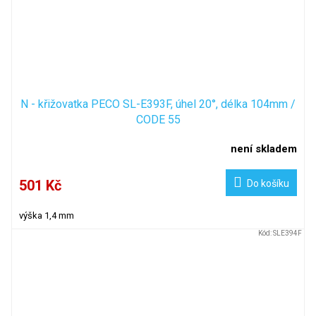
N - křižovatka PECO SL-E393F, úhel 20°, délka 104mm /
CODE 55
není skladem
501 Kč
Do košíku
výška 1,4 mm
Kód:
SLE394F