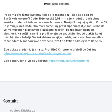
19
položek celkem
O
v
l
Peco má dva různé systémy kolejí pro rozchod N – kód 55 a kód 80.
Starší kolejový profil Code 80 je vysoký 2,03 mm a je vhodný pro všechny
á
vozidla modelové železnice s rozchodem N.
Novější kolejový systém Code 55
d
je jemnější než Code 80 a má v patce jiný profil. Spodní část je zapuštěna do
a
velmi kvalitních plastových pražců pro zajištění bezpečných jízdních
c
vlastností.
Na vnější straně je profil kolejnice zapuštěn hlouběji, takže kolej
působí níže a ladněji.
Vnitřek držáků kolejí je hlubší, takže všechna vozidla s
í
rozchodem N mohou také bezpečně jezdit po tratích s kolejivem Code 55.
p
r
Zde odkaz s radami, jak na to. Prohlížeč Chrome to přeloží do češtiny.
v
https://www.wiringfordcc.com/switches_peco.htm
k
Zde doporučené video v češtině:
https://youtu.be/3XkHtcmtkYQ
y
v
ý
p
i
Z
s
á
u
p
a
Kontakt
t
í
obchod
@
itvlaky.cz