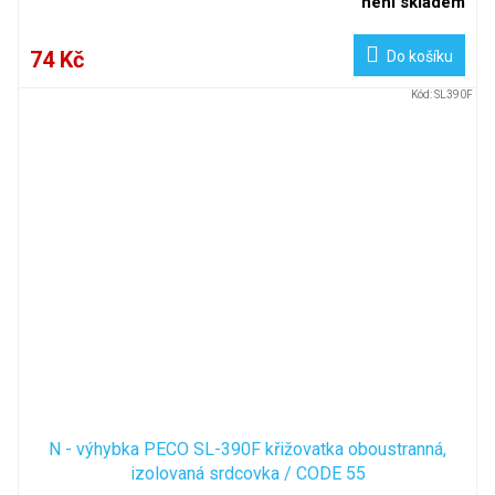
není skladem
74 Kč
Do košíku
Kód:
SL390F
N - výhybka PECO SL-390F křižovatka oboustranná,
izolovaná srdcovka / CODE 55