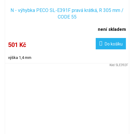
N - výhybka PECO SL-E391F pravá krátká, R 305 mm /
CODE 55
není skladem
501 Kč
Do košíku
výška 1,4 mm
Kód:
SLE392F