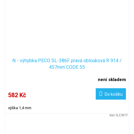
N - výhybka PECO SL-386F pravá oblouková R 914 /
457mm CODE 55
není skladem
582 Kč
Do košíku
výška 1,4 mm
Kód:
SLE387F