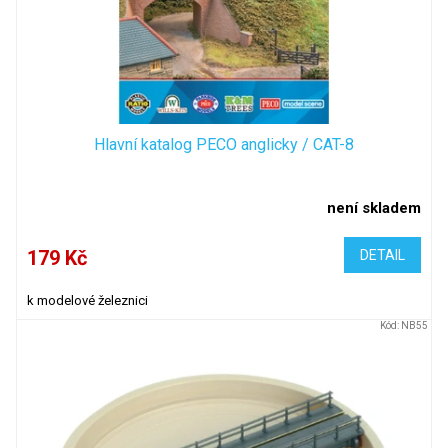
d
u
k
t
ů
Hlavní katalog PECO anglicky / CAT-8
není skladem
179 Kč
DETAIL
k modelové železnici
Kód:
NB55