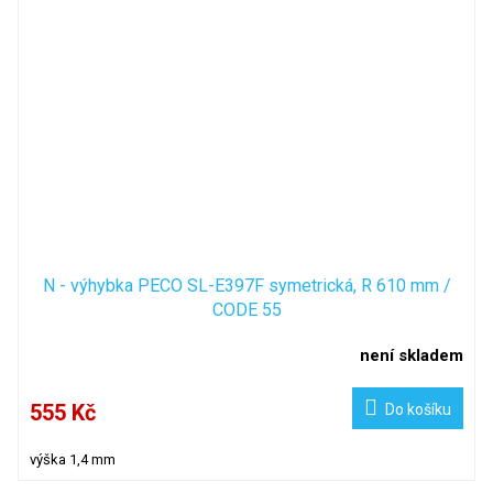
N - výhybka PECO SL-E397F symetrická, R 610 mm /
CODE 55
není skladem
555 Kč
Do košíku
výška 1,4 mm