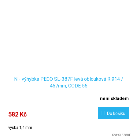
N - výhybka PECO SL-387F levá oblouková R 914 /
457mm, CODE 55
není skladem
582 Kč
Do košíku
výška 1,4 mm
Kód:
SLE388F