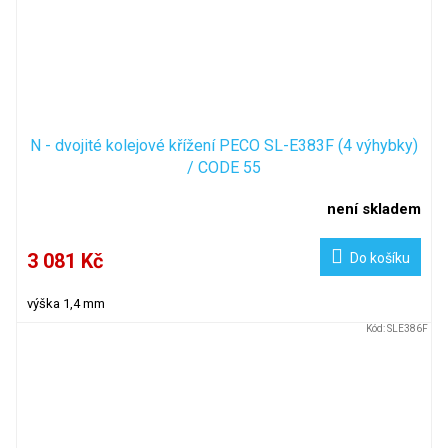
N - dvojité kolejové křížení PECO SL-E383F (4 výhybky)
/ CODE 55
není skladem
3 081 Kč
Do košíku
výška 1,4 mm
Kód:
SLE386F