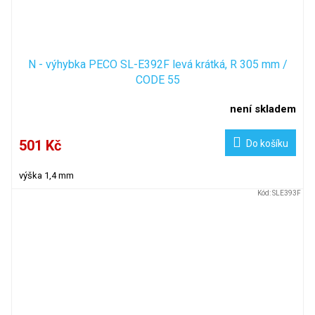
N - výhybka PECO SL-E392F levá krátká, R 305 mm /
CODE 55
není skladem
501 Kč
Do košíku
výška 1,4 mm
Kód:
SLE393F