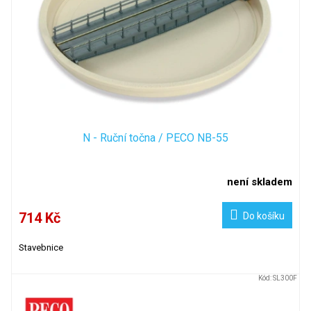
N - Ruční točna / PECO NB-55
není skladem
714 Kč
Do košíku
Stavebnice
Kód:
SL300F