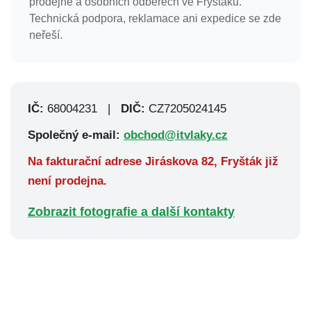
prodejně a osobních odběrech ve Fryštáku.
Technická podpora, reklamace ani expedice se zde
neřeší.
IČ:
68004231 |
DIČ:
CZ7205024145
Společný e-mail:
obchod@itvlaky.cz
Na fakturační adrese Jiráskova 82, Fryšták již
není prodejna.
Zobrazit fotografie a další kontakty