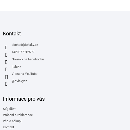
Z
á
p
a
Kontakt
t
í
obchod
@
itvlaky.cz
+420577912599
Novinky na Facebooku
itvlaky
Videa na YouTube
@itvlakycz
Informace pro vás
Můj účet
Vrácení a reklamace
Vše o nákupu
Kontakt