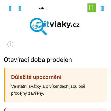
Přejít
na
NÁKUPNÍ
CZK
obsah
KOŠÍK
Otevírací doba prodejen
Důležité upozornění
Ve státní svátky a o víkendech jsou obě
prodejny zavřeny.