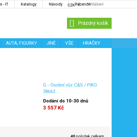
 - IT
Katalogy
Návody
Recenze
Přihlášení
CZK
NÁKUPNÍ
Prázdný košík
KOŠÍK
AUTA, FIGURKY
JINÉ
VŠE
HRAČKY
G - Osobní vůz C&S / PIKO
38662
Dodání do 10-30 dnů
3 557 Kč
40
položek celkem