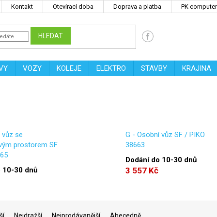
Kontakt
Otevírací doba
Doprava a platba
PK computers
HLEDAT
VY
VOZY
KOLEJE
ELEKTRO
STAVBY
KRAJINA
 vůz se
G - Osobní vůz SF / PIKO
vým prostorem SF
38663
665
Dodání do 10-30 dnů
 10-30 dnů
3 557 Kč
ší
Nejdražší
Nejprodávanější
Abecedně