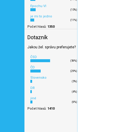
Novinka 2026
Epochu VI
(15%)
je mi to jedno
(11%)
Počet hlasů:
1350
Dotazník
Jakou žel. správu preferujete?
ČSD
(56%)
ČD
(29%)
Slovensko
(5%)
DR
G - Doprovodný vůz k n
(4%)
/ PIKO 38666
jiné
(6%)
Počet hlasů:
1410
D
5 449 Kč