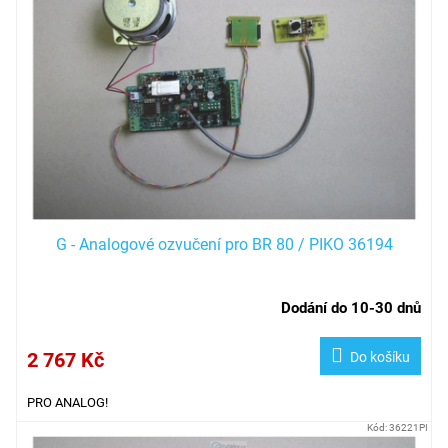
G - Analogové ozvučení pro BR 80 / PIKO 36194
Dodání do 10-30 dnů
2 767 Kč
Do košíku
PRO ANALOG!
Kód:
36221PI