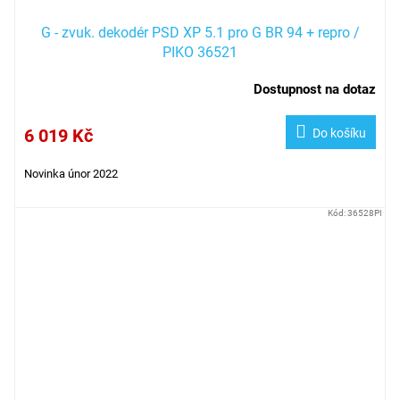
G - zvuk. dekodér PSD XP 5.1 pro G BR 94 + repro /
PIKO 36521
Dostupnost na dotaz
6 019 Kč
Do košíku
Novinka únor 2022
Kód:
36528PI