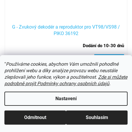
G - Zvukový dekodér a reproduktor pro VT98/VS98 /
PIKO 36192
Dodání do 10-30 dnů
4 649 Kč
Do košíku
"
Používáme cookies, abychom Vám umožnili pohodlné
prohlížení webu a díky analýze provozu webu neustále
k dekodéru 36125
zlepšovali jeho funkce, výkon a použitelnost.
Zde si můžete
podrobně projít Podmínky ochrany osobních údajů
.
25
položek celkem
O
v
Nastavení
l
á
d
Z
a
Odmítnout
Souhlasím
á
c
í
p