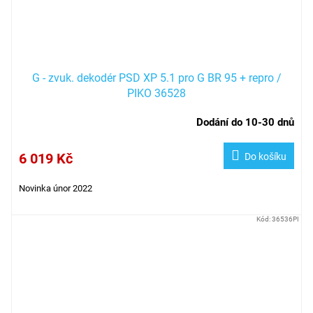
G - zvuk. dekodér PSD XP 5.1 pro G BR 95 + repro /
PIKO 36528
Dodání do 10-30 dnů
6 019 Kč
Do košíku
Novinka únor 2022
Kód:
36536PI