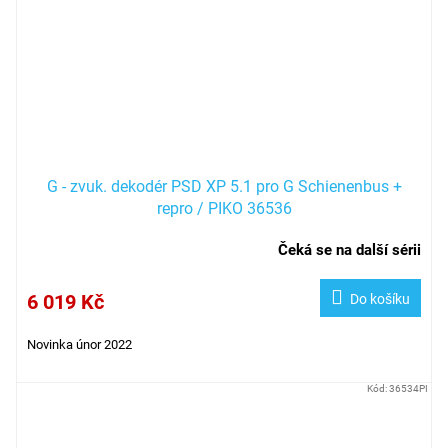
G - zvuk. dekodér PSD XP 5.1 pro G Schienenbus +
repro / PIKO 36536
Čeká se na další sérii
6 019 Kč
Do košíku
Novinka únor 2022
Kód:
36534PI