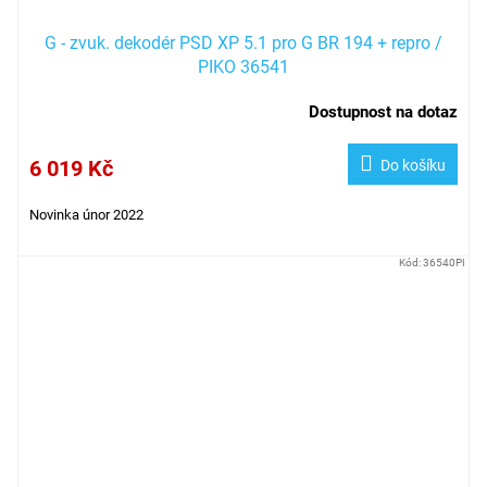
G - zvuk. dekodér PSD XP 5.1 pro G BR 194 + repro /
PIKO 36541
Dostupnost na dotaz
6 019 Kč
Do košíku
Novinka únor 2022
Kód:
36540PI