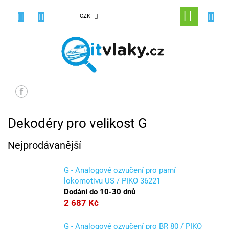
Přejít
na
NÁKUPNÍ
CZK
obsah
KOŠÍK
Dekodéry pro velikost G
Nejprodávanější
G - Analogové ozvučení pro parní
lokomotivu US / PIKO 36221
Dodání do 10-30 dnů
2 687 Kč
G - Analogové ozvučení pro BR 80 / PIKO