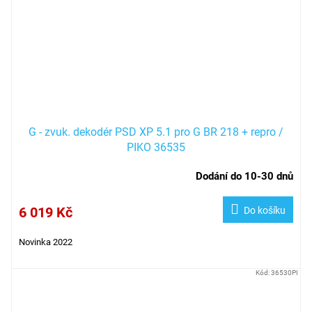
G - zvuk. dekodér PSD XP 5.1 pro G BR 218 + repro /
PIKO 36535
Dodání do 10-30 dnů
6 019 Kč
Do košíku
Novinka 2022
Kód:
36530PI