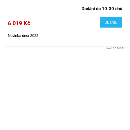
Dodání do 10-30 dnů
6 019 Kč
DETAIL
Novinka únor 2022
Kód:
36541PI