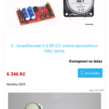
r
o
d
u
k
t
ů
G - SmartDecoder S G BR 221 včetně reproduktoru/
PIKO 36546
Dostupnost na dotaz
6 346 Kč
Do košíku
Novinka 2025
Kód:
36194PI