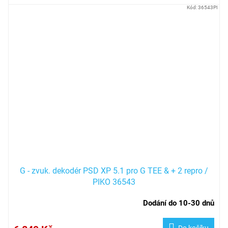
Kód:
36543PI
G - zvuk. dekodér PSD XP 5.1 pro G TEE & + 2 repro /
PIKO 36543
Dodání do 10-30 dnů
Do košíku