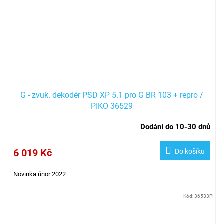
G - zvuk. dekodér PSD XP 5.1 pro G BR 103 + repro /
PIKO 36529
Dodání do 10-30 dnů
6 019 Kč
Do košíku
Novinka únor 2022
Kód:
36533PI