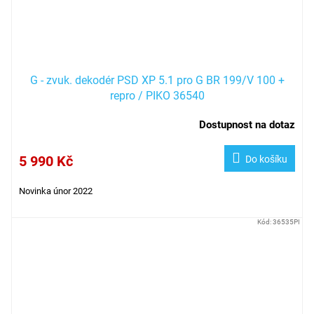
G - zvuk. dekodér PSD XP 5.1 pro G BR 199/V 100 +
repro / PIKO 36540
Dostupnost na dotaz
5 990 Kč
Do košíku
Novinka únor 2022
Kód:
36535PI