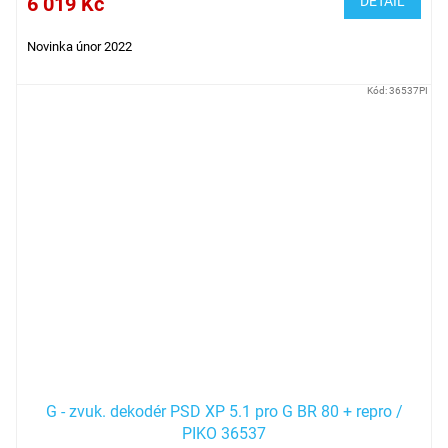
6 019 Kč
DETAIL
Novinka únor 2022
Kód:
36537PI
G - zvuk. dekodér PSD XP 5.1 pro G BR 80 + repro /
PIKO 36537