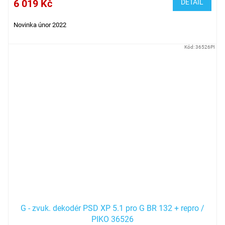
6 019 Kč
DETAIL
Novinka únor 2022
Kód:
36526PI
G - zvuk. dekodér PSD XP 5.1 pro G BR 132 + repro /
PIKO 36526