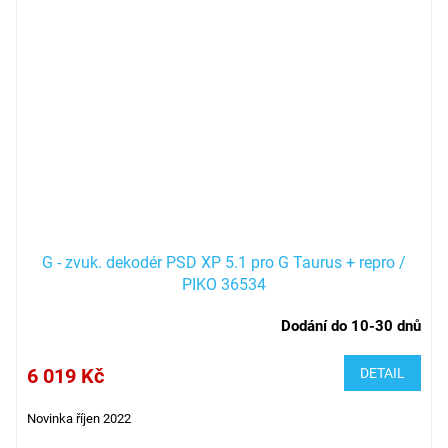
G - zvuk. dekodér PSD XP 5.1 pro G Taurus + repro /
PIKO 36534
Dodání do 10-30 dnů
6 019 Kč
DETAIL
Novinka říjen 2022