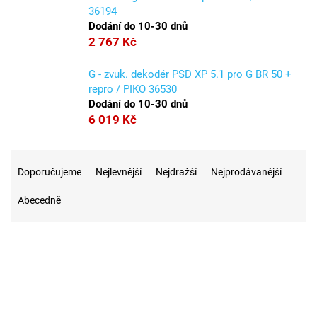
36194
Dodání do 10-30 dnů
2 767 Kč
G - zvuk. dekodér PSD XP 5.1 pro G BR 50 +
repro / PIKO 36530
Dodání do 10-30 dnů
6 019 Kč
Ř
a
Doporučujeme
Nejlevnější
Nejdražší
Nejprodávanější
z
Abecedně
e
n
í
p
r
o
d
u
1
Novinka