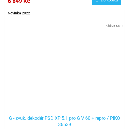
6 849 Kč
Novinka 2022
Kód:
36539PI
G - zvuk. dekodér PSD XP 5.1 pro G V 60 + repro / PIKO
36539