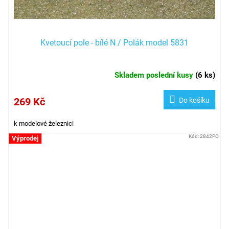
Kvetoucí pole - bílé N / Polák model 5831
Skladem poslední kusy
(
6 ks
)
269 Kč
Do košíku
k modelové železnici
Kód:
2842PO
Výprodej