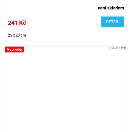
není skladem
241 Kč
DETAIL
25 x 20 cm
Kód:
4704PO
Výprodej