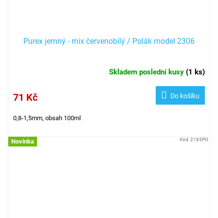
Purex jemný - mix červenobílý / Polák model 2306
Skladem poslední kusy
(
1 ks
)
71 Kč
Do košíku
0,8-1,5mm, obsah 100ml
Kód:
2183PO
Novinka