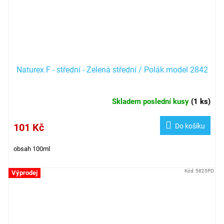
Naturex F - střední - Zelená střední / Polák model 2842
Skladem poslední kusy
(
1 ks
)
101 Kč
Do košíku
obsah 100ml
Kód:
5825PO
Výprodej