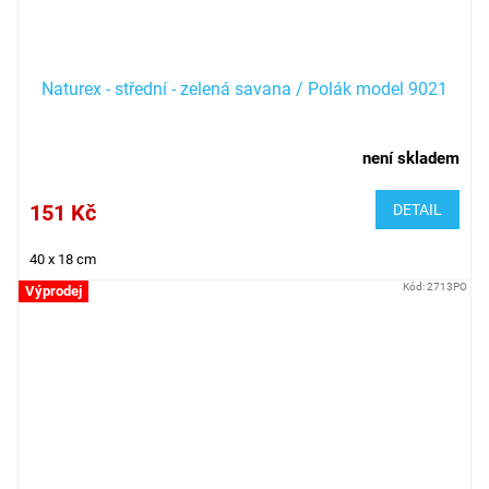
Naturex - střední - zelená savana / Polák model 9021
není skladem
151 Kč
DETAIL
40 x 18 cm
Kód:
2713PO
Výprodej