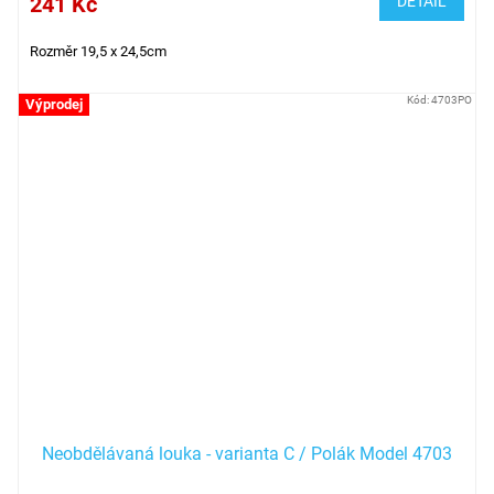
241 Kč
DETAIL
Rozměr 19,5 x 24,5cm
Kód:
4703PO
Výprodej
Neobdělávaná louka - varianta C / Polák Model 4703