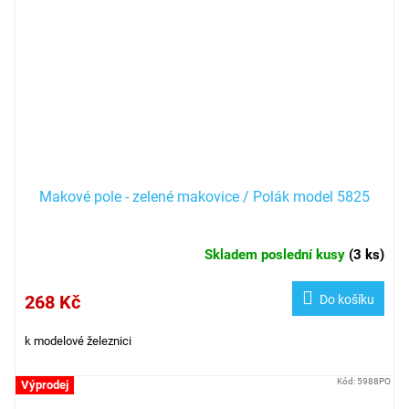
Makové pole - zelené makovice / Polák model 5825
Skladem poslední kusy
(
3 ks
)
268 Kč
Do košíku
k modelové železnici
Kód:
5988PO
Výprodej