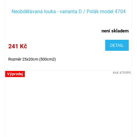
Neobdělávaná louka - varianta D / Polák model 4704
není skladem
241 Kč
DETAIL
Rozměr 25x20cm (500cm2)
Kód:
4705PO
Výprodej