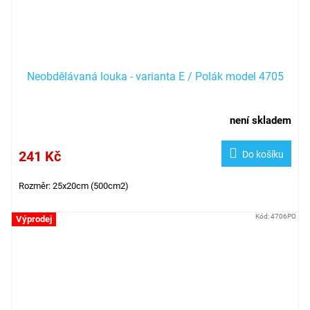
Neobdělávaná louka - varianta E / Polák model 4705
není skladem
241 Kč
Do košíku
Rozměr: 25x20cm (500cm2)
Kód:
4706PO
Výprodej