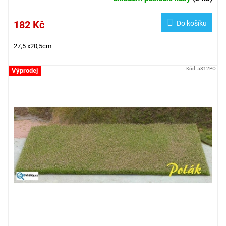
182 Kč
Do košíku
27,5 x20,5cm
Kód:
5812PO
Výprodej