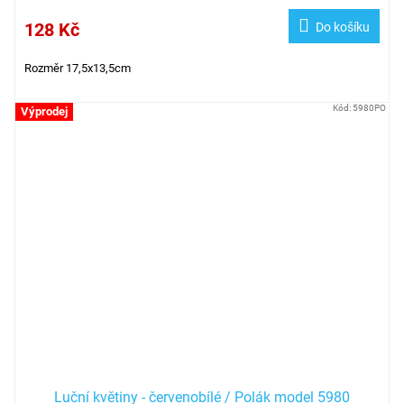
128 Kč
Do košíku
Rozměr 17,5x13,5cm
Kód:
5980PO
Výprodej
Luční květiny - červenobílé / Polák model 5980