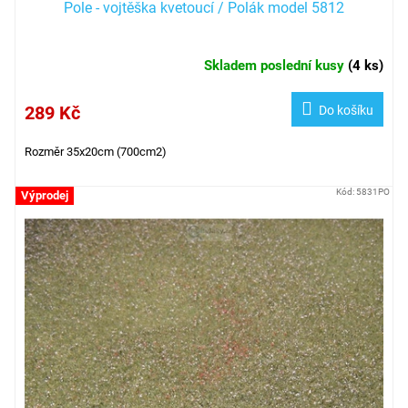
Pole - vojtěška kvetoucí / Polák model 5812
Skladem poslední kusy
(
4 ks
)
289 Kč
Do košíku
Rozměr 35x20cm (700cm2)
Kód:
5831PO
Výprodej