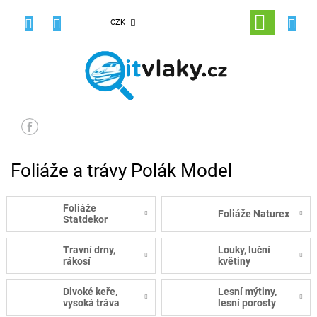
Přejít
na
NÁKUPNÍ
CZK
obsah
KOŠÍK
Foliáže a trávy Polák Model
Foliáže
Foliáže Naturex
Statdekor
Travní drny,
Louky, luční
rákosí
květiny
Divoké keře,
Lesní mýtiny,
vysoká tráva
lesní porosty