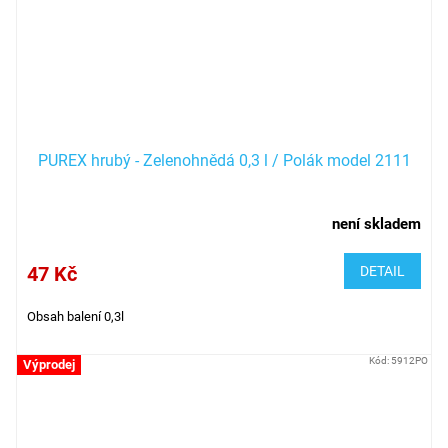
PUREX hrubý - Zelenohnědá 0,3 l / Polák model 2111
není skladem
47 Kč
DETAIL
Obsah balení 0,3l
Kód:
5912PO
Výprodej