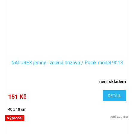
NATUREX jemný - zelená břízová / Polák model 9013
není skladem
151 Kč
DETAIL
40 x 18 cm
Kód:
4701PO
Výprodej