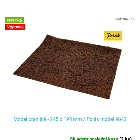
Položek k zobrazení:
31
V
Kód:
9842PO
Novinka
ý
Výprodej
p
i
s
p
r
o
d
u
k
t
ů
Model oraniště - 245 x 195 mm / Polák model 9842
Skladem poslední kusy
(
2 ks
)