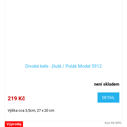
Divoké keře - žluté / Polák Model 5912
není skladem
219 Kč
DETAIL
Výška cca 3,5cm, 27 x 20 cm
Kód:
9818PO
Výprodej