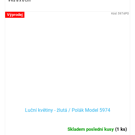
9 ks 8 x 6 cm
Kód:
5974PO
Výprodej
Luční květiny - žlutá / Polák Model 5974
Skladem poslední kusy
(
1 ks
)