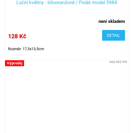
Luční květiny - bílooranžové / Polák model 5984
není skladem
128 Kč
DETAIL
Rozměr: 17,5x13,5cm
Kód:
9021PO
Výprodej