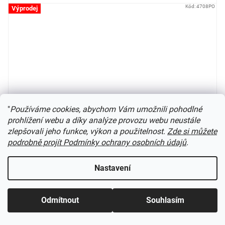
Kód:
4708PO
Výprodej
"
Používáme cookies, abychom Vám umožnili pohodlné
prohlížení webu a díky analýze provozu webu neustále
zlepšovali jeho funkce, výkon a použitelnost.
Zde si můžete
podrobně projít Podmínky ochrany osobních údajů
.
Neobdělávaná louka - varianta H / Polák model 4708
Nastavení
není skladem
Odmítnout
Souhlasím
Do košíku