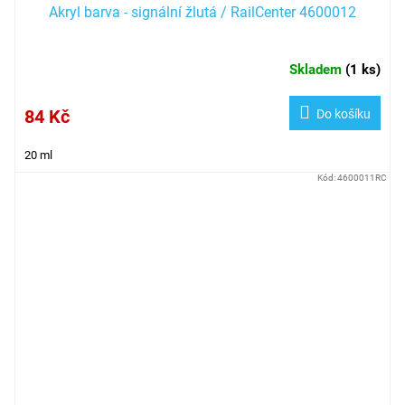
Akryl barva - signální žlutá / RailCenter 4600012
Skladem
(
1 ks
)
84 Kč
Do košíku
20 ml
Kód:
4600011RC