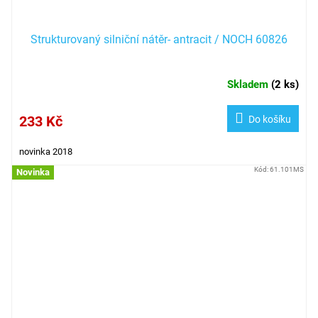
Strukturovaný silniční nátěr- antracit / NOCH 60826
Skladem
(
2 ks
)
233 Kč
Do košíku
novinka 2018
Kód:
61.101MS
Novinka