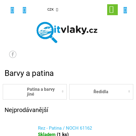
Přejít
na
NÁKUPNÍ
CZK
obsah
KOŠÍK
Barvy a patina
Patina a barvy
Ředidla
jiné
Nejprodávanější
Rez - Patina / NOCH 61162
Skladem
(
1 ks
)