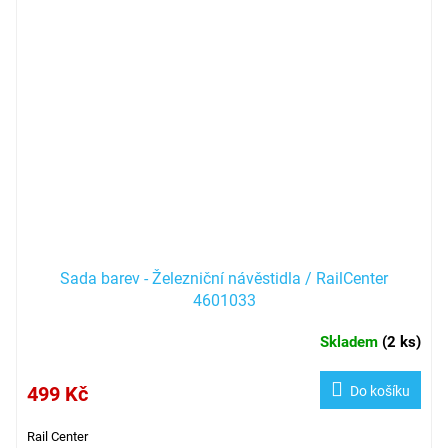
Sada barev - Železniční návěstidla / RailCenter
4601033
Skladem
(
2 ks
)
499 Kč
Do košíku
Rail Center