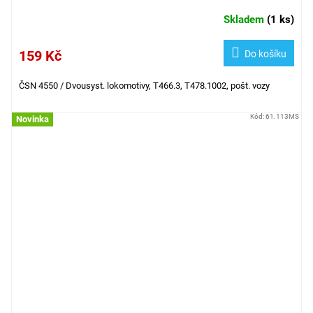
Skladem
(
1 ks
)
159 Kč
Do košíku
ČSN 4550 /
Dvousyst. lokomotivy, T466.3, T478.1002, pošt. vozy
Kód:
61.113MS
Novinka