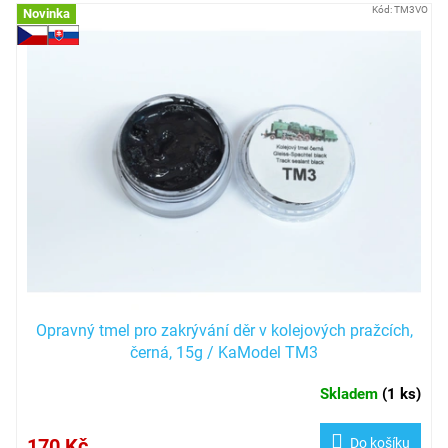
V
Kód:
TM3VO
Novinka
ý
p
i
s
p
r
o
d
u
k
t
ů
Opravný tmel pro zakrývání děr v kolejových pražcích,
černá, 15g / KaModel TM3
Skladem
(
1 ks
)
170 Kč
Do košíku