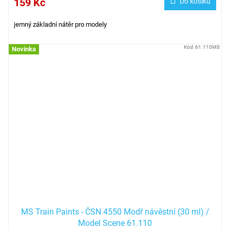
159 Kč
Do košíku
jemný základní nátěr pro modely
Kód:
61.110MS
Novinka
MS Train Paints - ČSN 4550 Modř návěstní (30 ml) /
Model Scene 61.110