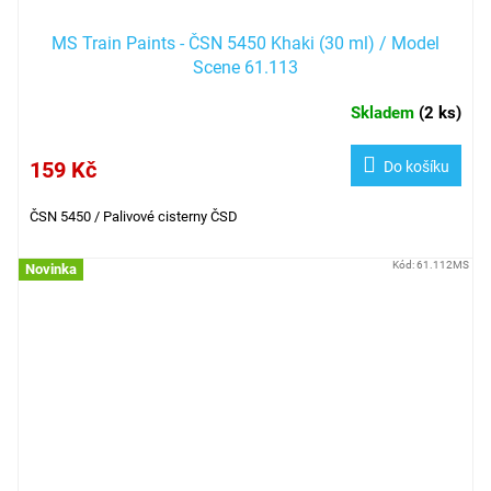
MS Train Paints - ČSN 5450 Khaki (30 ml) / Model
Scene 61.113
Skladem
(
2 ks
)
159 Kč
Do košíku
ČSN 5450 /
Palivové cisterny ČSD
Kód:
61.112MS
Novinka