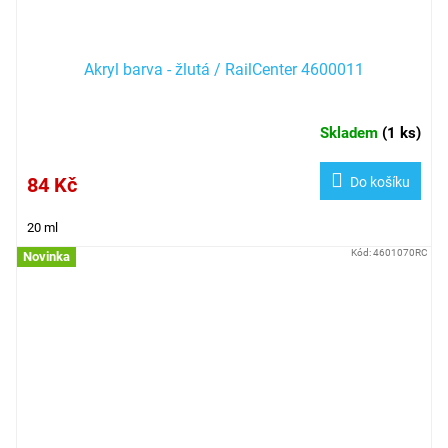
Akryl barva - žlutá / RailCenter 4600011
Skladem
(
1 ks
)
84 Kč
Do košíku
20 ml
Kód:
4601070RC
Novinka