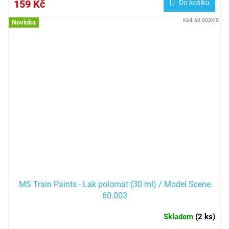
159 Kč
Do košíku
Kód:
60.003MS
Novinka
MS Train Paints - Lak polomat (30 ml) / Model Scene
60.003
Skladem
(
2 ks
)