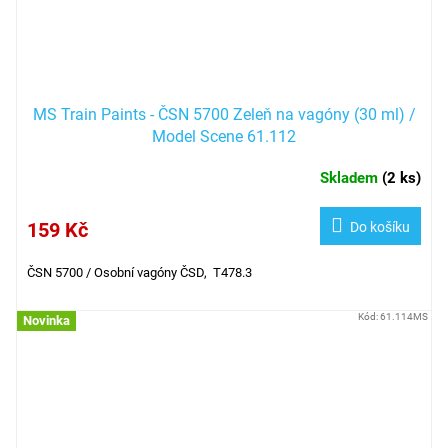
MS Train Paints - ČSN 5700 Zeleň na vagóny (30 ml) /
Model Scene 61.112
Skladem
(
2 ks
)
159 Kč
Do košíku
ČSN 5700 /
Osobní vagóny ČSD, T478.3
Kód:
61.114MS
Novinka