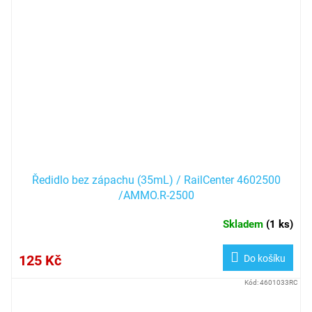
Ředidlo bez zápachu (35mL) / RailCenter 4602500
/AMMO.R-2500
Skladem
(
1 ks
)
125 Kč
Do košíku
Kód:
4601033RC