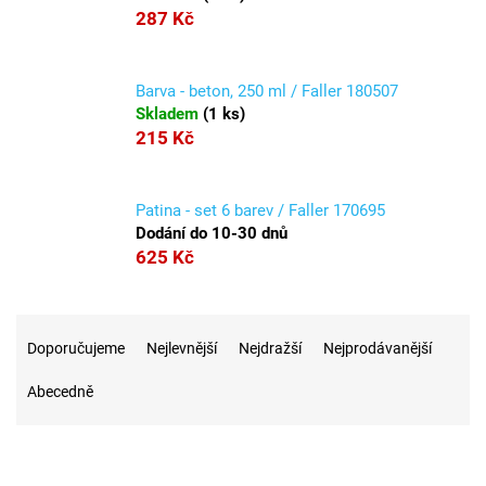
287 Kč
Barva - beton, 250 ml / Faller 180507
Skladem
(
1 ks
)
215 Kč
Patina - set 6 barev / Faller 170695
Dodání do 10-30 dnů
625 Kč
Ř
a
Doporučujeme
Nejlevnější
Nejdražší
Nejprodávanější
z
Abecedně
e
n
í
p