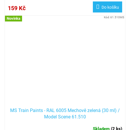
159 Kč
Do košíku
Kód:
61.510MS
Novinka
MS Train Paints - RAL 6005 Mechově zelená (30 ml) /
Model Scene 61.510
Skladem
(
2 ks
)