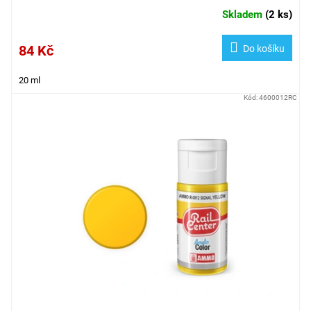
Skladem
(
2 ks
)
84 Kč
Do košíku
20 ml
Kód:
4600012RC