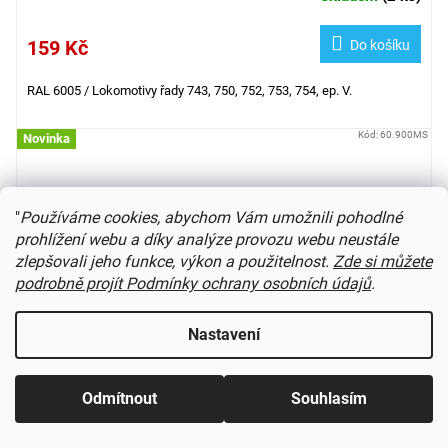
159 Kč
Do košíku
RAL 6005 /
Lokomotivy řady 743, 750, 752, 753, 754, ep. V.
Kód:
60.900MS
Novinka
"
Používáme cookies, abychom Vám umožnili pohodlné
prohlížení webu a díky analýze provozu webu neustále
zlepšovali jeho funkce, výkon a použitelnost.
Zde si můžete
podrobně projít Podmínky ochrany osobních údajů
.
Nastavení
Odmítnout
Souhlasím