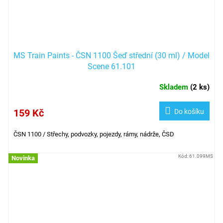
MS Train Paints - ČSN 1100 Šeď střední (30 ml) / Model
Scene 61.101
Skladem
(
2 ks
)
159 Kč
Do košíku
ČSN 1100 /
Střechy, podvozky, pojezdy, rámy, nádrže, ČSD
Kód:
61.099MS
Novinka