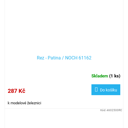
Rez - Patina / NOCH 61162
Skladem
(
1 ks
)
287 Kč
Do košíku
k modelové železnici
Kód:
4602500RC