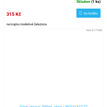
Skladem
(
1 ks
)
315 Kč
Do košíku
na krajinu modelové železnice
Kód:
61172NO
Sprej okrový 200ml, akryl / NOCH 61172