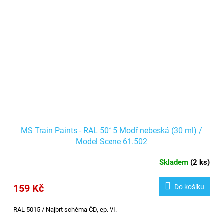
MS Train Paints - RAL 5015 Modř nebeská (30 ml) /
Model Scene 61.502
Skladem
(
2 ks
)
159 Kč
Do košíku
RAL 5015 /
Najbrt schéma ČD, ep. VI.