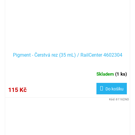
Pigment - Čerstvá rez (35 mL) / RailCenter 4602304
Skladem
(
1 ks
)
115 Kč
Do košíku
Kód:
61162NO