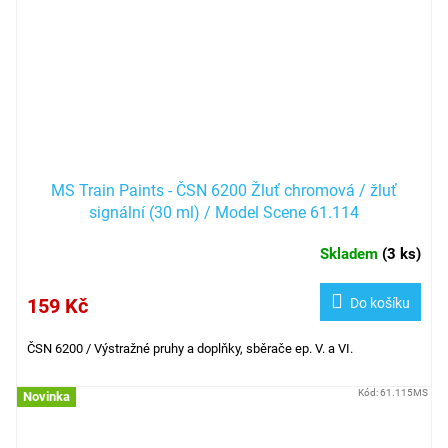
MS Train Paints - ČSN 6200 Žluť chromová / žluť
signální (30 ml) / Model Scene 61.114
Skladem
(
3 ks
)
159 Kč
Do košíku
ČSN 6200 /
Výstražné pruhy a doplňky, sběrače ep. V. a VI.
Kód:
61.115MS
Novinka