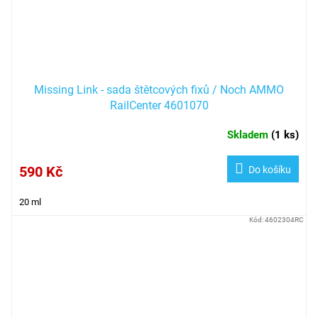
Missing Link - sada štětcových fixů / Noch AMMO
RailCenter 4601070
Skladem
(
1 ks
)
590 Kč
Do košíku
20 ml
Kód:
4602304RC