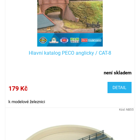
o
d
u
k
t
ů
Hlavní katalog PECO anglicky / CAT-8
není skladem
179 Kč
DETAIL
k modelové železnici
Kód:
NB55