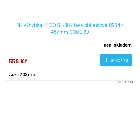
N - výhybka PECO SL-387 levá oblouková R914 /
457mm CODE 80
není skladem
555 Kč
Do košíku
výška 2,03 mm
Kód:
SL388