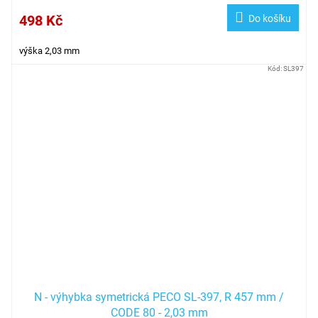
498 Kč
Do košíku
výška 2,03 mm
Kód:
SL397
N - výhybka symetrická PECO SL-397, R 457 mm /
CODE 80 - 2,03 mm