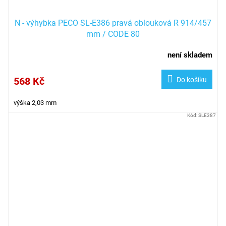
N - výhybka PECO SL-E386 pravá oblouková R 914/457
mm / CODE 80
není skladem
568 Kč
Do košíku
výška 2,03 mm
Kód:
SLE387