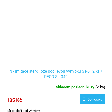
N - imitace štěrk. lože pod levou výhybku ST-6 , 2 ks /
PECO SL-349
Skladem poslední kusy
(
2 ks
)
135 Kč
Do košíku
pár podloží pod výhybky