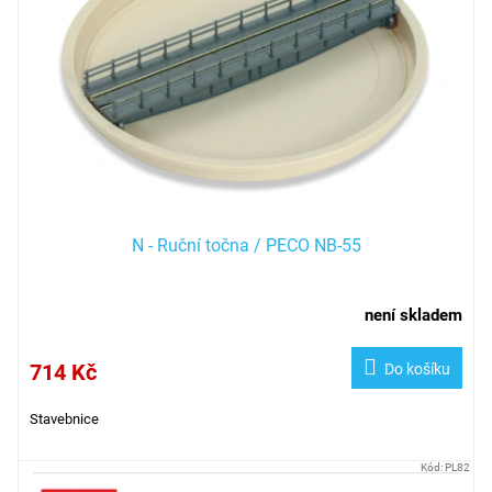
N - Ruční točna / PECO NB-55
není skladem
714 Kč
Do košíku
Stavebnice
Kód:
PL82