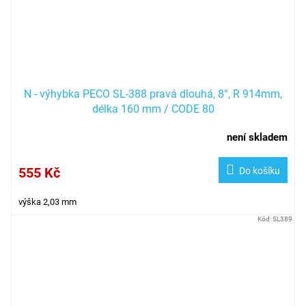
N - výhybka PECO SL-388 pravá dlouhá, 8°, R 914mm,
délka 160 mm / CODE 80
není skladem
555 Kč
Do košíku
výška 2,03 mm
Kód:
SL389