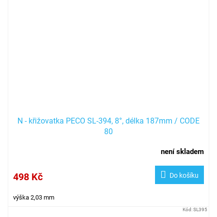
N - křižovatka PECO SL-394, 8°, délka 187mm / CODE
80
není skladem
498 Kč
Do košíku
výška 2,03 mm
Kód:
SL395