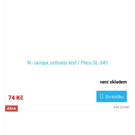
N - rampa, ochraný kryt / Peco SL-345
není skladem
74 Kč
Do košíku
Kód:
SL348
Akce