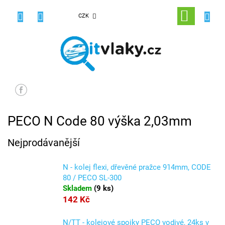
Přejít
na
NÁKUPNÍ
CZK
obsah
KOŠÍK
PECO N Code 80 výška 2,03mm
Nejprodávanější
N - kolej flexi, dřevěné pražce 914mm, CODE
80 / PECO SL-300
Skladem
(
9 ks
)
142 Kč
N/TT - kolejové spojky PECO vodivé, 24ks v