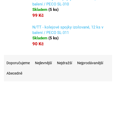
balení / PECO SL-310
Skladem
(
5 ks
)
99 Kč
N/TT - kolejové spojky izolované, 12 ks v
balení / PECO SL-311
Skladem
(
5 ks
)
90 Kč
Ř
a
Doporučujeme
Nejlevnější
Nejdražší
Nejprodávanější
z
Abecedně
e
n
í
p
r
7
Na skladě
o
d
u
2
Akce