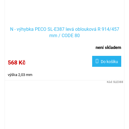
N - výhybka PECO SL-E387 levá oblouková R 914/457
mm / CODE 80
není skladem
568 Kč
Do košíku
výška 2,03 mm
Kód:
SLE388