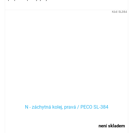
Kód:
SL384
N - záchytná kolej, pravá / PECO SL-384
není skladem