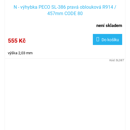
N - výhybka PECO SL-386 pravá oblouková R914 /
457mm CODE 80
není skladem
555 Kč
Do košíku
výška 2,03 mm
Kód:
SL387