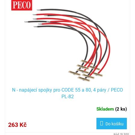
N - napájecí spojky pro CODE 55 a 80, 4 páry / PECO
PL-82
Skladem
(
2 ks
)
263 Kč
Do košíku
Kód:
SL300