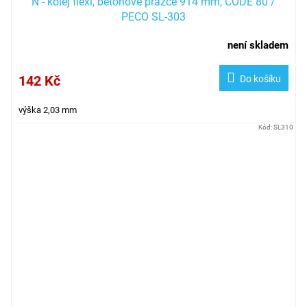
N - kolej flexi, betonové pražce 914 mm, CODE 80 /
PECO SL-303
není skladem
142 Kč
Do košíku
výška 2,03 mm
Kód:
SL310