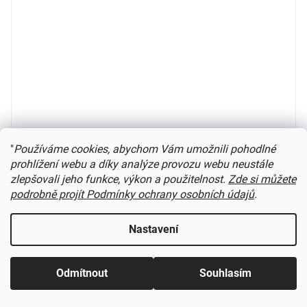
"
Používáme cookies, abychom Vám umožnili pohodlné
prohlížení webu a díky analýze provozu webu neustále
zlepšovali jeho funkce, výkon a použitelnost.
Zde si můžete
N - výhybka PECO SL-E395 pravá střední 14° R 457 /
podrobně projít Podmínky ochrany osobních údajů
.
CODE 80
není skladem
Nastavení
498 Kč
Do košíku
Odmítnout
Souhlasím
výška 2,03 mm