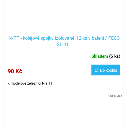
N/TT - kolejové spojky izolované, 12 ks v balení / PECO
SL-311
Skladem
(
5 ks
)
90 Kč
Do košíku
k modelové železnici N a TT
Kód:
SL345