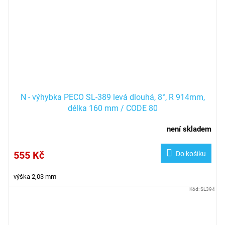
N - výhybka PECO SL-389 levá dlouhá, 8°, R 914mm,
délka 160 mm / CODE 80
není skladem
555 Kč
Do košíku
výška 2,03 mm
Kód:
SL394