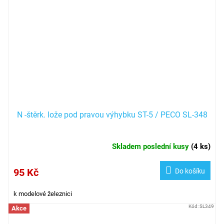
N -štěrk. lože pod pravou výhybku ST-5 / PECO SL-348
Skladem poslední kusy
(
4 ks
)
95 Kč
Do košíku
k modelové železnici
Kód:
SL349
Akce