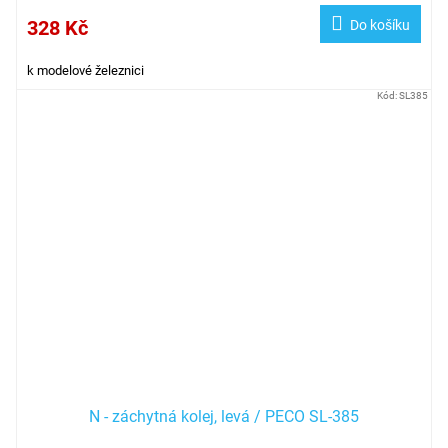
328 Kč
Do košíku
k modelové železnici
Kód:
SL385
N - záchytná kolej, levá / PECO SL-385