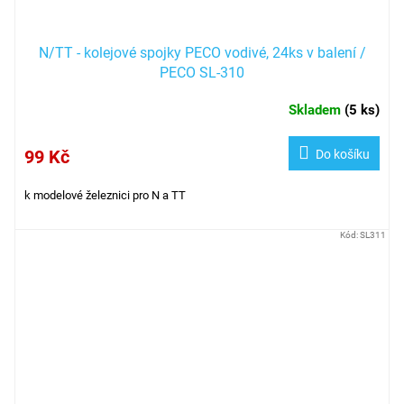
N/TT - kolejové spojky PECO vodivé, 24ks v balení /
PECO SL-310
Skladem
(
5 ks
)
99 Kč
Do košíku
k modelové železnici pro N a TT
Kód:
SL311