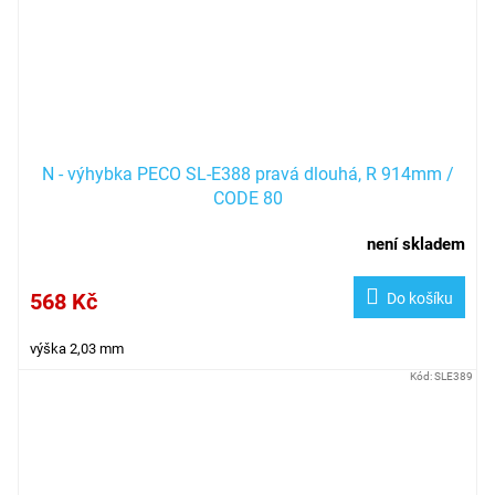
N - výhybka PECO SL-E388 pravá dlouhá, R 914mm /
CODE 80
není skladem
568 Kč
Do košíku
výška 2,03 mm
Kód:
SLE389