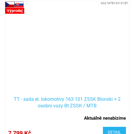
Kód:
MTB163101BT
Výprodej
TT - sada el. lokomotivy 163 101 ZSSK Blonski + 2
osobní vozy Bt ZSSK / MTB
Aktuálně nenabízíme
7 799 Kč
DETAIL