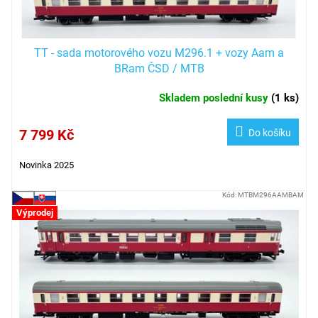
TT - sada motorového vozu M296.1 + vozy Aam a
BRam ČSD / MTB
Skladem poslední kusy
(
1 ks
)
7 799 Kč
Do košíku
Novinka 2025
Kód:
MTBM296AAMBAM
Výprodej