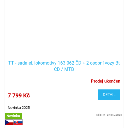
TT - sada el. lokomotivy 163 062 ČD + 2 osobní vozy Bt
ČD / MTB
Prodej ukončen
7 799 Kč
DETAIL
Novinka 2025
Kód:
MTB754028BT
Novinka