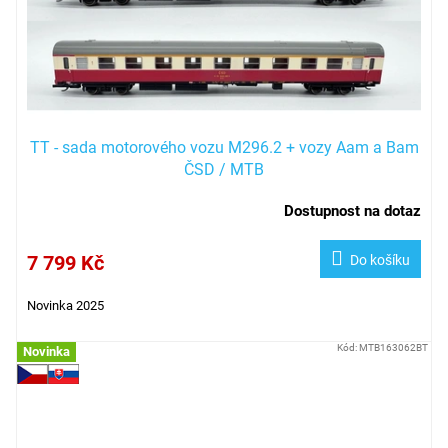
TT - sada motorového vozu M296.2 + vozy Aam a Bam
ČSD / MTB
Dostupnost na dotaz
7 799 Kč
Do košíku
Novinka 2025
Kód:
MTB163062BT
Novinka