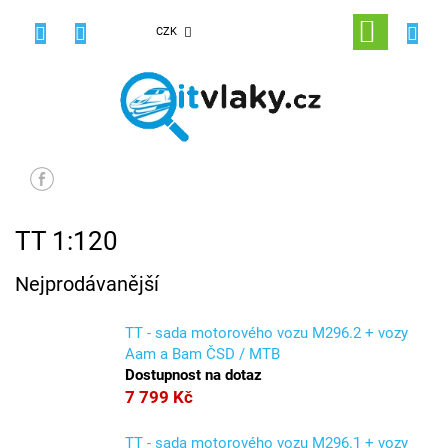
Přejít
na
NÁKUPNÍ
CZK
obsah
KOŠÍK
TT 1:120
Nejprodávanější
TT - sada motorového vozu M296.2 + vozy
Aam a Bam ČSD / MTB
Dostupnost na dotaz
7 799 Kč
TT - sada motorového vozu M296.1 + vozy