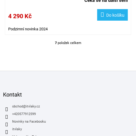
Čeká se na další sérii
4 290 Kč
Do košíku
Podzimní novinka 2024
7
položek celkem
O
v
l
á
d
Z
a
á
c
í
p
p
a
Kontakt
r
t
v
í
obchod
@
itvlaky.cz
k
y
+420577912599
v
Novinky na Facebooku
ý
itvlaky
p