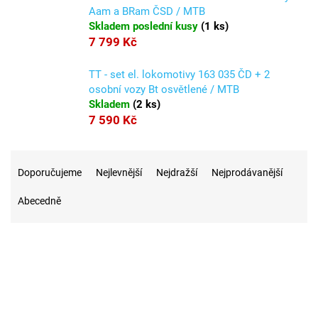
Aam a BRam ČSD / MTB
Skladem poslední kusy
(
1 ks
)
7 799 Kč
TT - set el. lokomotivy 163 035 ČD + 2
osobní vozy Bt osvětlené / MTB
Skladem
(
2 ks
)
7 590 Kč
Ř
a
Doporučujeme
Nejlevnější
Nejdražší
Nejprodávanější
z
Abecedně
e
n
í
p
r
2
Na skladě
o
d
u