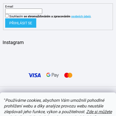
E-mail
Souhlasím
se shromažďováním
a zpracováním
osobních údajů
.
PŘIHLÁSIT SE
Instagram
Vytvořil Shoptet
"
Používáme cookies, abychom Vám umožnili pohodlné
prohlížení webu a díky analýze provozu webu neustále
Copyright 2026
itvlaky.cz
. Všechna práva vyhrazena.
Upravit nastavení cookies
zlepšovali jeho funkce, výkon a použitelnost.
Zde si můžete