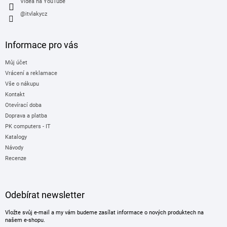
i
Videa na YouTube
s
@itvlakycz
u
Informace pro vás
Můj účet
Vrácení a reklamace
Vše o nákupu
Kontakt
Otevírací doba
Doprava a platba
PK computers - IT
Katalogy
Návody
Recenze
Odebírat newsletter
Vložte svůj e-mail a my vám budeme zasílat informace o nových produktech na
našem e-shopu.