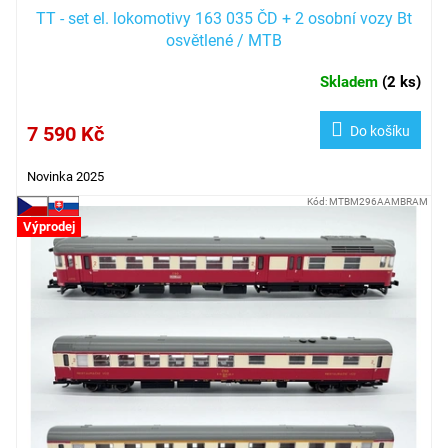
TT - set el. lokomotivy 163 035 ČD + 2 osobní vozy Bt
osvětlené / MTB
Skladem
(
2 ks
)
7 590 Kč
Do košíku
Novinka 2025
Kód:
MTBM296AAMBRAM
Výprodej