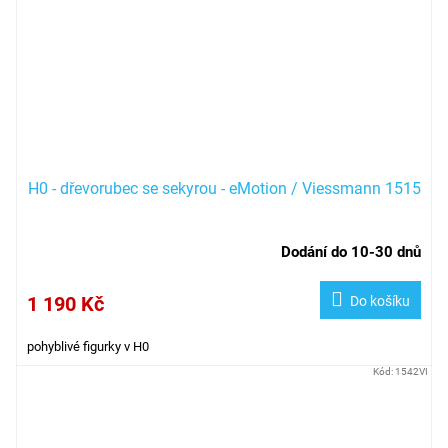
H0 - dřevorubec se sekyrou - eMotion / Viessmann 1515
Dodání do 10-30 dnů
1 190 Kč
Do košíku
pohyblivé figurky v H0
Kód:
1542VI