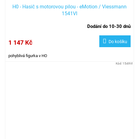
H0 - Hasič s motorovou pilou - eMotion / Viessmann
1541VI
Dodání do 10-30 dnů
1 147 Kč
Do košíku
pohyblivá figurka v HO
Kód:
1549VI