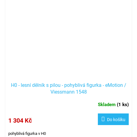
H0 - lesní dělník s pilou - pohyblivá figurka - eMotion /
Viessmann 1548
Skladem
(
1 ks
)
1 304 Kč
Do košíku
pohyblivá figurka v H0