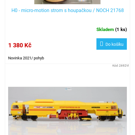
H0 - micro-motion strom s houpačkou / NOCH 21768
Skladem
(
1 ks
)
1 380 Kč
Do košíku
Novinka 2021/ pohyb
Kód:
2692VI