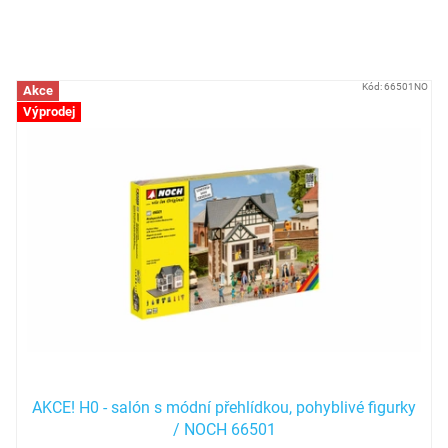
Typ stavebnice
?
Položek k zobrazení:
77
V
Kód:
66501NO
Akce
ý
Výprodej
p
i
s
p
r
o
d
u
k
t
ů
AKCE! H0 - salón s módní přehlídkou, pohyblivé figurky
/ NOCH 66501