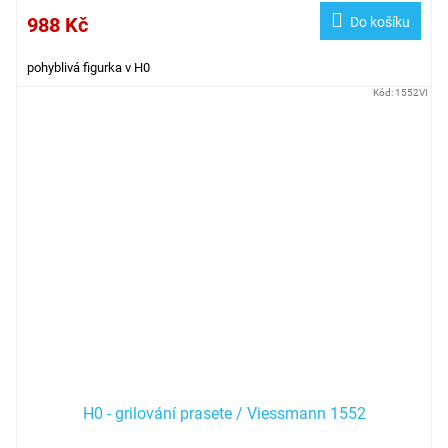
988 Kč
Do košíku
pohyblivá figurka v H0
Kód:
1552VI
H0 - grilování prasete / Viessmann 1552