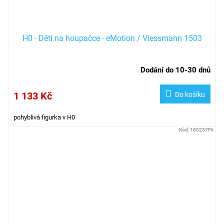
H0 - Děti na houpačce - eMotion / Viessmann 1503
Dodání do 10-30 dnů
1 133 Kč
Do košíku
pohyblivá figurka v H0
Kód:
180237FA