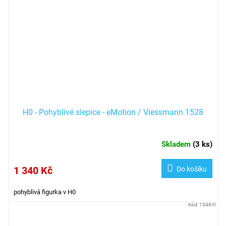
H0 - Pohyblivé slepice - eMotion / Viessmann 1528
Skladem
(
3 ks
)
1 340 Kč
Do košíku
pohyblivá figurka v H0
Kód:
1548VI