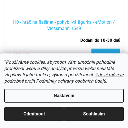
H0 - hráč na flašinet - pohyblivá figurka - eMotion /
Viessmann 1549
Dodání do 10-30 dnů
1 483 Kč
Do košíku
"
Používáme cookies, abychom Vám umožnili pohodlné
pohyblivá figurka v H0
prohlížení webu a díky analýze provozu webu neustále
zlepšovali jeho funkce, výkon a použitelnost.
Zde si můžete
Kód:
12821NO
podrobně projít Podmínky ochrany osobních údajů
.
Nastavení
Odmítnout
Souhlasím