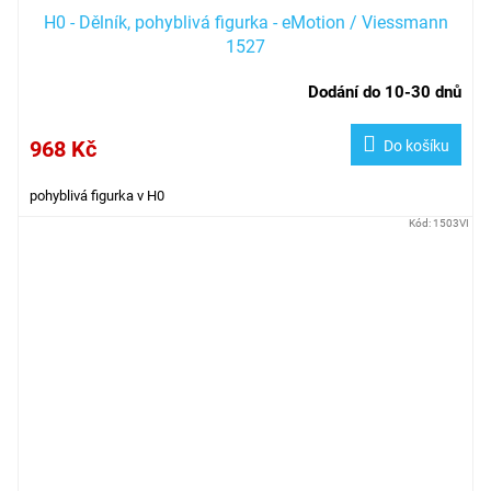
H0 - Dělník, pohyblivá figurka - eMotion / Viessmann
1527
Dodání do 10-30 dnů
968 Kč
Do košíku
pohyblivá figurka v H0
Kód:
1503VI