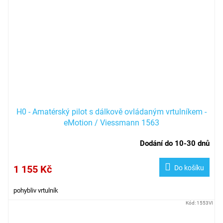
H0 - Amatérský pilot s dálkově ovládaným vrtulníkem -
eMotion / Viessmann 1563
Dodání do 10-30 dnů
1 155 Kč
Do košíku
pohybliv vrtulník
Kód:
1553VI