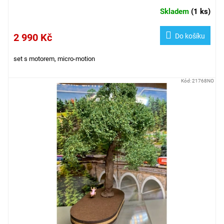
Skladem
(
1 ks
)
2 990 Kč
Do košíku
set s motorem, micro-motion
Kód:
21768NO