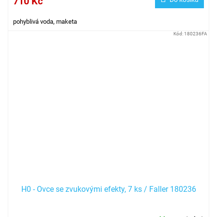
710 Kč
pohyblivá voda, maketa
Kód:
180236FA
H0 - Ovce se zvukovými efekty, 7 ks / Faller 180236