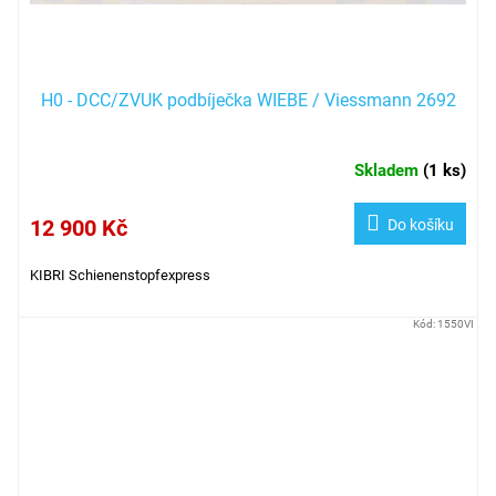
H0 - DCC/ZVUK podbíječka WIEBE / Viessmann 2692
Skladem
(
1 ks
)
12 900 Kč
Do košíku
KIBRI Schienenstopfexpress
Kód:
1550VI