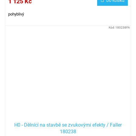
1 125 Kč
Do košíku
pohyblivý
Kód:
180238FA
H0 - Dělnící na stavbě se zvukovými efekty / Faller
180238