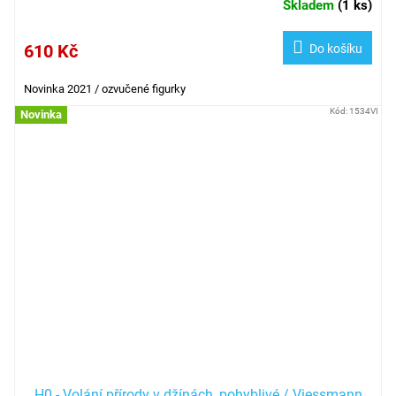
Skladem
(
1 ks
)
610 Kč
Do košíku
Novinka 2021 / ozvučené figurky
Kód:
1534VI
Novinka
H0 - Volání přírody v džínách, pohyblivé / Viessmann