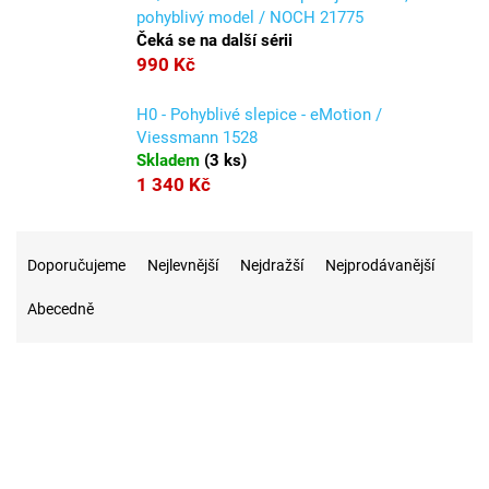
pohyblivý model / NOCH 21775
Čeká se na další sérii
990 Kč
H0 - Pohyblivé slepice - eMotion /
Viessmann 1528
Skladem
(
3 ks
)
1 340 Kč
Ř
a
Doporučujeme
Nejlevnější
Nejdražší
Nejprodávanější
z
Abecedně
e
n
í
p
r
8
Na skladě
o
d
u
1
Akce