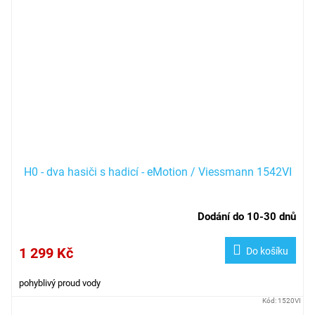
H0 - dva hasiči s hadicí - eMotion / Viessmann 1542VI
Dodání do 10-30 dnů
1 299 Kč
Do košíku
pohyblivý proud vody
Kód:
1520VI