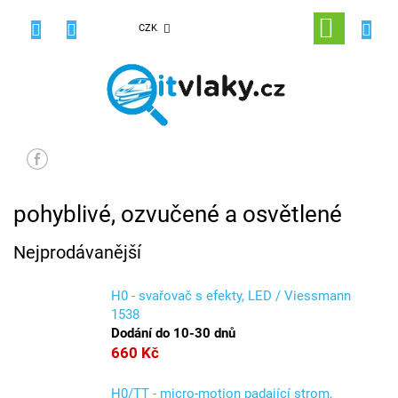
Přejít
na
NÁKUPNÍ
CZK
obsah
KOŠÍK
pohyblivé, ozvučené a osvětlené
Nejprodávanější
H0 - svařovač s efekty, LED / Viessmann
1538
Dodání do 10-30 dnů
660 Kč
H0/TT - micro-motion padající strom,