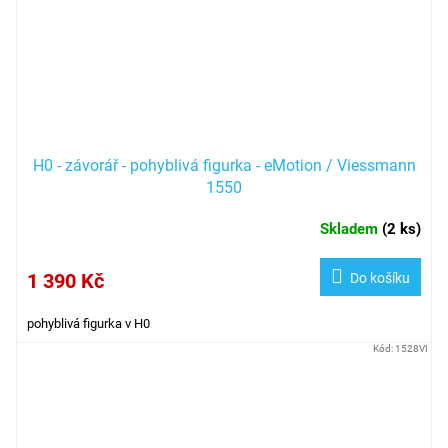
H0 - závorář - pohyblivá figurka - eMotion / Viessmann
1550
Skladem
(
2 ks
)
1 390 Kč
Do košíku
pohyblivá figurka v H0
Kód:
1528VI