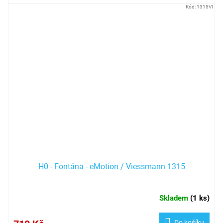
Kód:
1315VI
H0 - Fontána - eMotion / Viessmann 1315
Skladem
(
1 ks
)
Do košíku