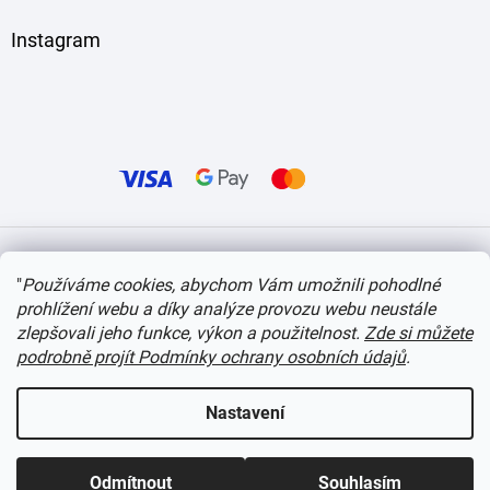
Instagram
Vytvořil Shoptet
"
Používáme cookies, abychom Vám umožnili pohodlné
prohlížení webu a díky analýze provozu webu neustále
Copyright 2026
itvlaky.cz
. Všechna práva vyhrazena.
Upravit nastavení cookies
zlepšovali jeho funkce, výkon a použitelnost.
Zde si můžete
podrobně projít Podmínky ochrany osobních údajů
.
Nastavení
Odmítnout
Souhlasím