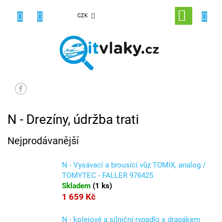
Přejít
na
NÁKUPNÍ
CZK
obsah
KOŠÍK
N - Drezíny, údržba trati
Nejprodávanější
N - Vysávací a brousící vůz TOMIX, analog /
TOMYTEC - FALLER 976425
Skladem
(
1 ks
)
1 659 Kč
N - kolejové a silniční rypadlo s drapákem