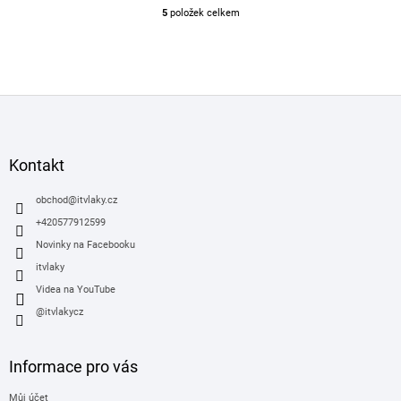
5
položek celkem
O
v
l
á
d
Z
a
á
c
í
p
p
a
Kontakt
r
t
v
í
obchod
@
itvlaky.cz
k
y
+420577912599
v
Novinky na Facebooku
ý
itvlaky
p
i
Videa na YouTube
s
@itvlakycz
u
Informace pro vás
Můj účet