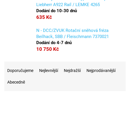
Liebherr A922 Rail / LEMKE 4265
Dodání do 10-30 dnů
635 Kč
N - DCC/ZVUK Rotační sněhová fréza
Beilhack, SBB / Fleischmann 7370021
Dodání do 4-7 dnů
10 750 Kč
Ř
a
Doporučujeme
Nejlevnější
Nejdražší
Nejprodávanější
z
Abecedně
e
n
í
p
r
2
Na skladě
o
d
u