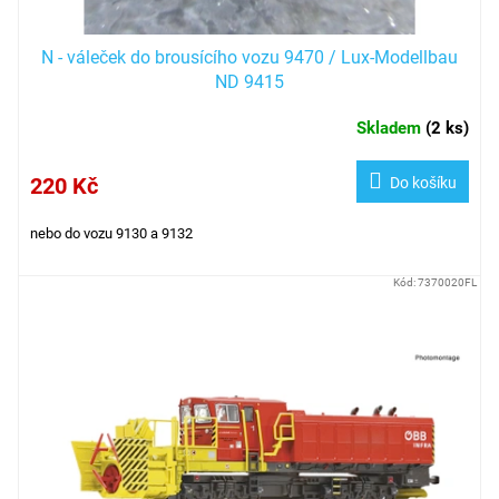
N - váleček do brousícího vozu 9470 / Lux-Modellbau
ND 9415
Skladem
(
2 ks
)
220 Kč
Do košíku
nebo do vozu 9130 a 9132
Kód:
7370020FL