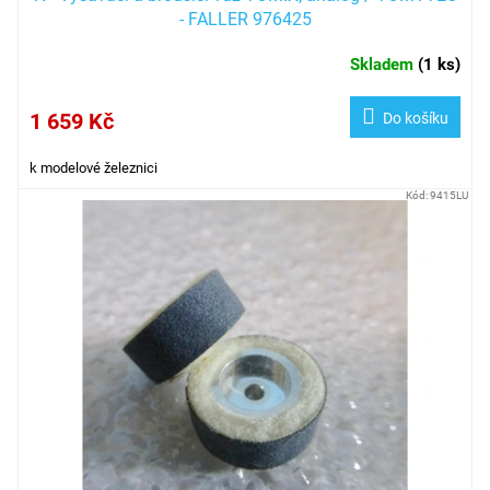
- FALLER 976425
Skladem
(
1 ks
)
1 659 Kč
Do košíku
k modelové železnici
Kód:
9415LU