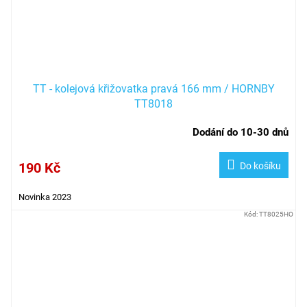
TT - kolejová křižovatka pravá 166 mm / HORNBY
TT8018
Dodání do 10-30 dnů
190 Kč
Do košíku
Novinka 2023
Kód:
TT8025HO