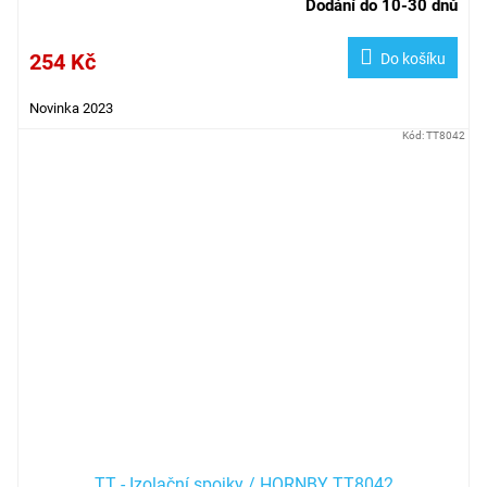
Dodání do 10-30 dnů
254 Kč
Do košíku
Novinka 2023
Kód:
TT8042
TT - Izolační spojky / HORNBY TT8042