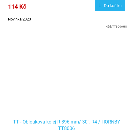
114 Kč
Do košíku
Novinka 2023
Kód:
TT8006HO
TT - Oblouková kolej R 396 mm/ 30°, R4 / HORNBY
TT8006