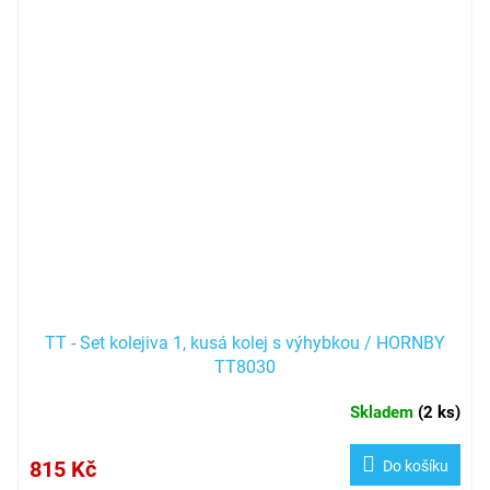
TT - Set kolejiva 1, kusá kolej s výhybkou / HORNBY
TT8030
Skladem
(
2 ks
)
815 Kč
Do košíku