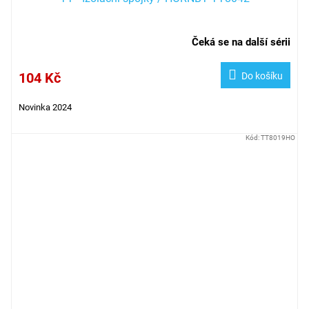
Čeká se na další sérii
104 Kč
Do košíku
Novinka 2024
Kód:
TT8019HO