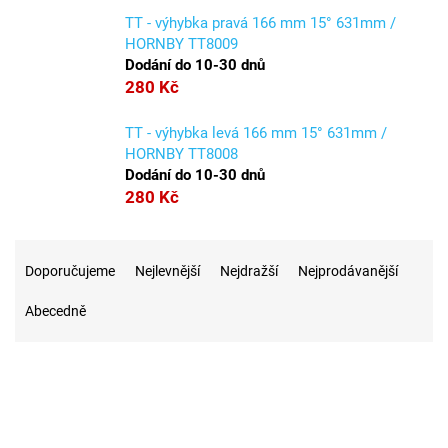
TT - výhybka pravá 166 mm 15° 631mm /
HORNBY TT8009
Dodání do 10-30 dnů
280 Kč
TT - výhybka levá 166 mm 15° 631mm /
HORNBY TT8008
Dodání do 10-30 dnů
280 Kč
Ř
a
Doporučujeme
Nejlevnější
Nejdražší
Nejprodávanější
z
Abecedně
e
n
í
p
r
9
Na skladě
o