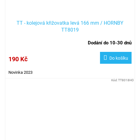
TT - kolejová křižovatka levá 166 mm / HORNBY
TT8019
Dodání do 10-30 dnů
190 Kč
Do košíku
Novinka 2023
Kód:
TT8018HO