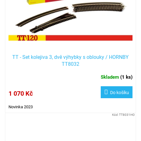
TT - Set kolejiva 3, dvě výhybky s oblouky / HORNBY
TT8032
Skladem
(
1 ks
)
1 070 Kč
Do košíku
Novinka 2023
Kód:
TT8031HO