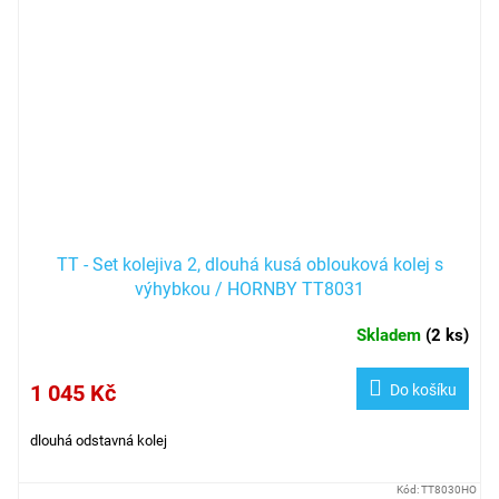
TT - Set kolejiva 2, dlouhá kusá oblouková kolej s
výhybkou / HORNBY TT8031
Skladem
(
2 ks
)
1 045 Kč
Do košíku
dlouhá odstavná kolej
Kód:
TT8030HO