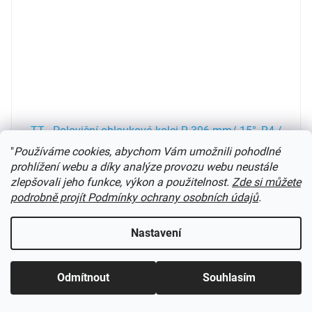
TT - Poloviční oblouková kolej R 396 mm/ 15°, R4 /
HORNBY TT8017
"
Používáme cookies, abychom Vám umožnili pohodlné
prohlížení webu a díky analýze provozu webu neustále
Dodání do 10-30 dnů
zlepšovali jeho funkce, výkon a použitelnost.
Zde si můžete
podrobně projít Podmínky ochrany osobních údajů
.
63 Kč
Do košíku
Nastavení
Novinka 2023
Kód:
TT8012HO
Odmítnout
Souhlasím