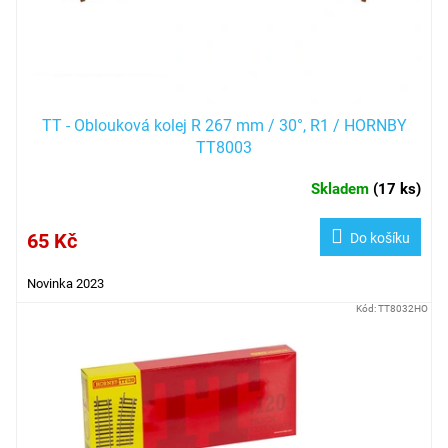
TT - Oblouková kolej R 267 mm / 30°, R1 / HORNBY
TT8003
Skladem
(
17 ks
)
65 Kč
Do košíku
Novinka 2023
Kód:
TT8032HO