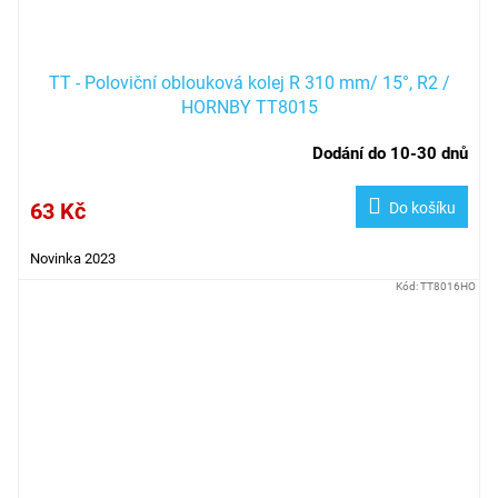
TT - Poloviční oblouková kolej R 310 mm/ 15°, R2 /
HORNBY TT8015
Dodání do 10-30 dnů
63 Kč
Do košíku
Novinka 2023
Kód:
TT8016HO