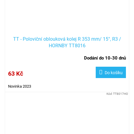
TT - Poloviční oblouková kolej R 353 mm/ 15°, R3 /
HORNBY TT8016
Dodání do 10-30 dnů
63 Kč
Do košíku
Novinka 2023
Kód:
TT8017HO