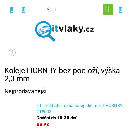
Přejít
na
NÁKUPNÍ
CZK
obsah
KOŠÍK
Koleje HORNBY bez podloží, výška
2,0 mm
Nejprodávanější
TT - základní rovná kolej 166 mm / HORNBY
TT8002
Dodání do 10-30 dnů
88 Kč