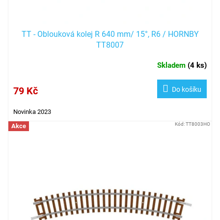
ů
TT - Oblouková kolej R 640 mm/ 15°, R6 / HORNBY
TT8007
Skladem
(
4 ks
)
79 Kč
Do košíku
Novinka 2023
Kód:
TT8003HO
Akce