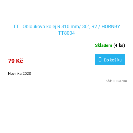
TT - Oblouková kolej R 310 mm/ 30°, R2 / HORNBY
TT8004
Skladem
(
4 ks
)
79 Kč
Do košíku
Novinka 2023
Kód:
TT8037HO