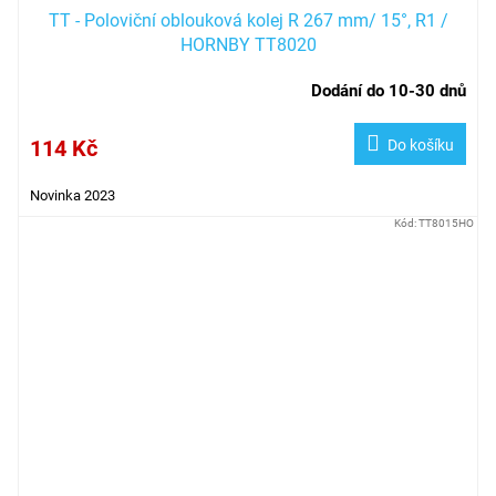
TT - Poloviční oblouková kolej R 267 mm/ 15°, R1 /
HORNBY TT8020
Dodání do 10-30 dnů
114 Kč
Do košíku
Novinka 2023
Kód:
TT8015HO