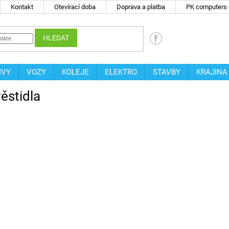
Kontakt
Otevírací doba
Doprava a platba
PK computers -
HLEDAT
IVY
VOZY
KOLEJE
ELEKTRO
STAVBY
KRAJINA
věstidla