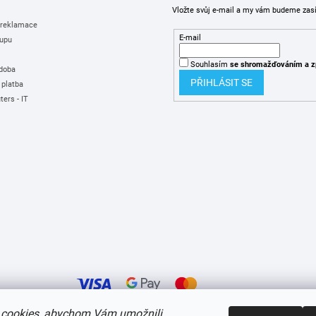
Vložte svůj e-mail a my vám budeme zas
 reklamace
E-mail
upu
Souhlasím
se shromažďováním
a z
 doba
PŘIHLÁSIT SE
 platba
ers - IT
cookies, abychom Vám umožnili