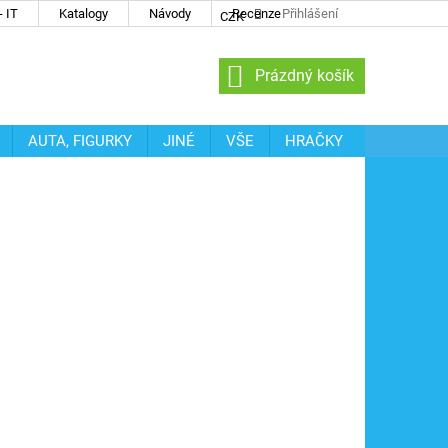
 IT
Katalogy
Návody
Recenze
Přihlášení
CZK
NÁKUPNÍ
Prázdný košík
KOŠÍK
AUTA, FIGURKY
JINÉ
VŠE
HRAČKY