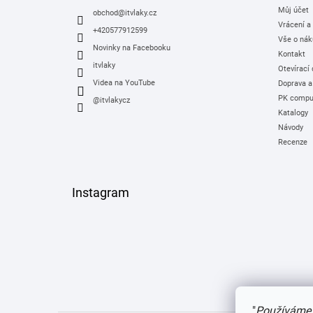
Můj účet
í
obchod
@
itvlaky.cz
Vrácení a
+420577912599
Vše o nák
Novinky na Facebooku
Kontakt
itvlaky
Otevírací
Videa na YouTube
Doprava a
PK comput
@itvlakycz
Katalogy
Návody
Recenze
Instagram
"
Používáme 