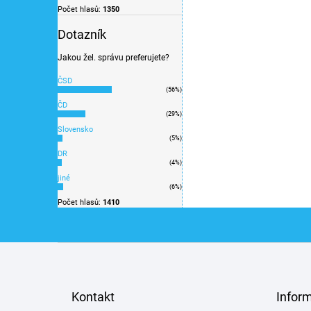
Počet hlasů:
1350
Dotazník
Jakou žel. správu preferujete?
ČSD
(56%)
ČD
(29%)
Slovensko
(5%)
DR
(4%)
jiné
(6%)
Počet hlasů:
1410
Z
á
p
a
Kontakt
Infor
t