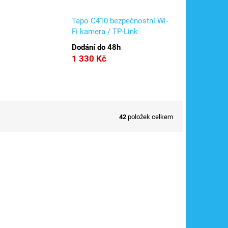
Tapo C410 bezpečnostní Wi-
Fi kamera / TP-Link
Dodání do 48h
1 330 Kč
42
položek celkem
P300
Kód:
TAPOC212
Akce