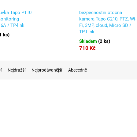
suvka Tapo P110
bezpečnostní otočná
onitoring
kamera Tapo C210, PTZ, Wi-
16A / TP-link
Fi, 3MP, cloud, Micro SD /
TP-Link
1 ks
)
Skladem
(
2 ks
)
710 Kč
í
Nejdražší
Nejprodávanější
Abecedně
Kód:
TAPOC410KIT
Kód:
TAPO
Akce