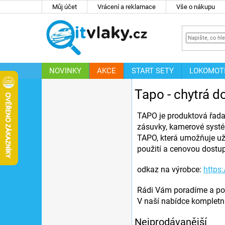
Přejít
Můj účet
Vrácení a reklamace
Vše o nákupu
na
obsah
NOVINKY
AKCE
START SETY
LOKOMOT
Postranní panel
IT
ZNAČKY
Tapo - chytrá 
25
Na skladě
TAPO je produktová řada 
zásuvky, kamerové systém
12
Akce
TAPO, která umožňuje už
použití a cenovou dostupn
7
Novinka
odkaz na výrobce:
https
1
Tip
Rádi Vám poradíme a pom
V naší nabídce kompletní
Značky
Nejprodávanější
Položek k zobrazení:
42