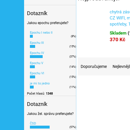
chytrá zá
Dotazník
CZ WIFI, m
Jakou epochu preferujete?
spotřeby, 
Skladem
(
Epochu I nebo II
(8%)
370 Kč
Epochu III
(15%)
Epochu IV
(37%)
Ř
Epochu V
a
Doporučujeme
Nejlevnějš
(14%)
z
Epochu VI
(15%)
e
V
Akce
je mi to jedno
n
ý
Tip
(11%)
í
p
Počet hlasů:
1348
p
i
Dotazník
r
s
o
p
Jakou žel. správu preferujete?
d
r
u
ČSD
o
(57%)