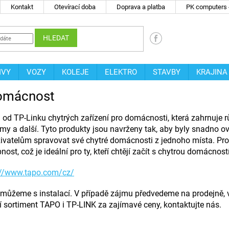
Kontakt
Otevírací doba
Doprava a platba
PK computers -
HLEDAT
IVY
VOZY
KOLEJE
ELEKTRO
STAVBY
KRAJINA
domácnost
od TP-Linku chytrých zařízení pro domácnosti, která zahrnuje rů
y a další. Tyto produkty jsou navrženy tak, aby byly snadno ov
ivatelům spravovat své chytré domácnosti z jednoho místa. Pr
ost, což je ideální pro ty, kteří chtějí začít s chytrou domácnos
://www.tapo.com/cz/
ůžeme s instalací. V případě zájmu předvedeme na prodejně,
 sortiment TAPO i TP-LINK za zajímavé ceny, kontaktujte nás.