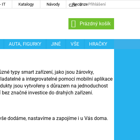
 IT
Katalogy
Návody
Recenze
Přihlášení
CZK
NÁKUPNÍ
Prázdný košík
KOŠÍK
AUTA, FIGURKY
JINÉ
VŠE
HRAČKY
zné typy smart zařízení, jako jsou žárovky,
ladatelné a integrovatelné pomocí mobilní aplikace
odukty jsou vytvořeny s důrazem na jednoduchost
tí bez značné investice do drahých zařízení.
 vše dodáme, nastavíme a zapojíme i u Vás doma.