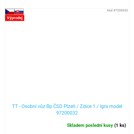
Kód:
97200032
Výprodej
TT - Osobní vůz Bp ČSD Plzeň / Zdice 1 / Igra model
97200032
Skladem poslední kusy
(
1 ks
)