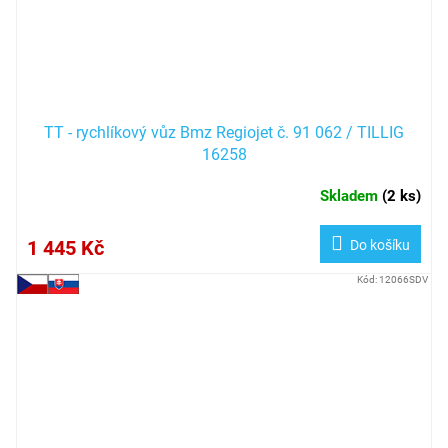
TT - rychlíkový vůz Bmz Regiojet č. 91 062 / TILLIG
16258
Skladem
(
2 ks
)
1 445 Kč
Do košíku
Kód:
12066SDV