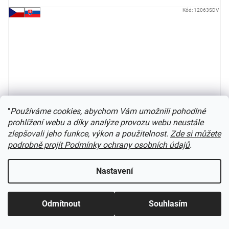
Kód:
12063SDV
"
Používáme cookies, abychom Vám umožnili pohodlné
prohlížení webu a díky analýze provozu webu neustále
zlepšovali jeho funkce, výkon a použitelnost.
Zde si můžete
podrobně projít Podmínky ochrany osobních údajů
.
Nastavení
TT - Služební vůz Dsd ČSD Rybák, ep. IV, stavebnice /
SDV 12063
Odmítnout
Souhlasím
Skladem
(
1 ks
)