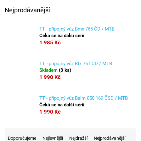
Nejprodávanější
TT - přípojný vůz Bmx 765 ČD / MTB
Čeká se na další sérii
1 985 Kč
TT - přípojný vůz Btx 761 ČD / MTB
Skladem
(
3 ks
)
1 990 Kč
TT - přípojný vůz Balm 050 169 ČSD / MTB
Čeká se na další sérii
1 990 Kč
Ř
a
Doporučujeme
Nejlevnější
Nejdražší
Nejprodávanější