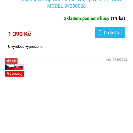
MODEL 97200028
Skladem poslední kusy
(
11 ks
)
1 390 Kč
Do košíku
U výrobce vyprodáno!
Kód:
97200012
Akce
Výprodej