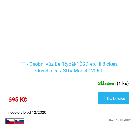
TT - Osobní vůz Be "Rybák" ČSD ep. III 8 oken,
stavebnice / SDV Model 12060
Skladem
(
1 ks
)
695 Kč
Do košíku
nové číslo od 12/2020
Kód:
12105SDV