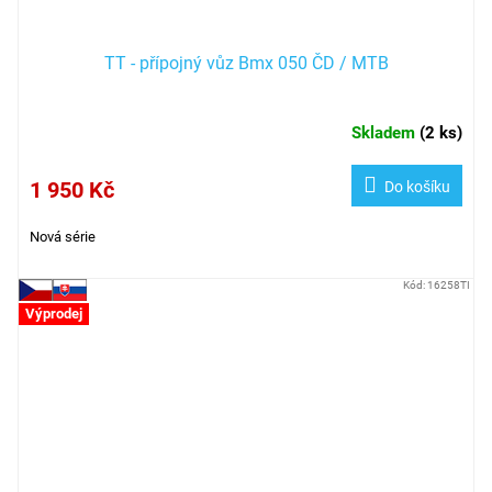
TT - přípojný vůz Bmx 050 ČD / MTB
Skladem
(
2 ks
)
1 950 Kč
Do košíku
Nová série
Kód:
16258TI
Výprodej