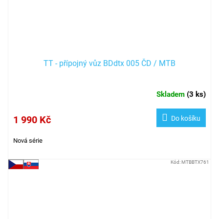
TT - přípojný vůz BDdtx 005 ČD / MTB
Skladem
(
3 ks
)
1 990 Kč
Do košíku
Nová série
Kód:
MTBBTX761