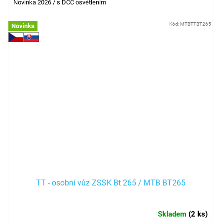
Novinka 2026 / s DCC osvětlením
Kód:
MTBTTBT265
Novinka
TT - osobní vůz ZSSK Bt 265 / MTB BT265
Skladem
(
2 ks
)