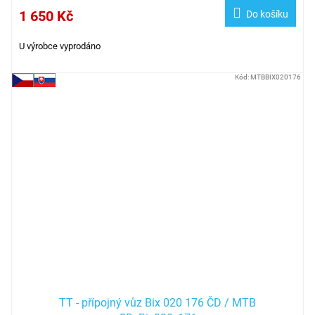
1 650 Kč
Do košíku
U výrobce vyprodáno
Kód:
MTBBIX020176
TT - přípojný vůz Bix 020 176 ČD / MTB