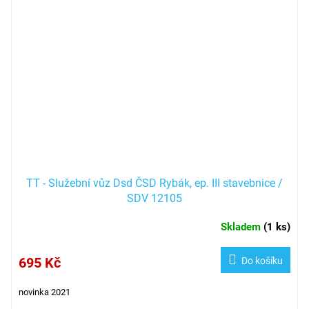
TT - Služební vůz Dsd ČSD Rybák, ep. III stavebnice /
SDV 12105
Skladem
(
1 ks
)
695 Kč
Do košíku
novinka 2021