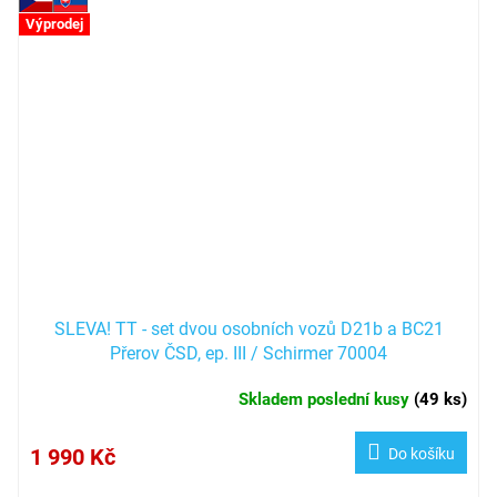
Výprodej
SLEVA! TT - set dvou osobních vozů D21b a BC21
Přerov ČSD, ep. III / Schirmer 70004
Skladem poslední kusy
(
49 ks
)
1 990 Kč
Do košíku