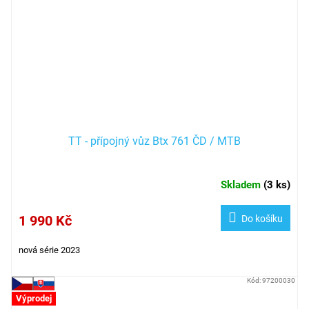
TT - přípojný vůz Btx 761 ČD / MTB
Skladem
(
3 ks
)
1 990 Kč
Do košíku
nová série 2023
Kód:
97200030
Výprodej