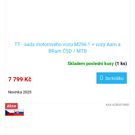
TT - sada motorového vozu M296.1 + vozy Aam a
BRam ČSD / MTB
Skladem poslední kusy
(
1 ks
)
7 799 Kč
Do košíku
Novinka 2025
Kód:
6280019RO
Akce