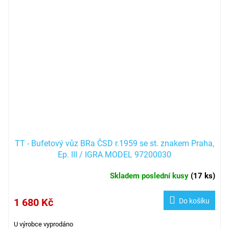
TT - Bufetový vůz BRa ČSD r.1959 se st. znakem Praha,
Ep. III / IGRA MODEL 97200030
Skladem poslední kusy
(
17 ks
)
1 680 Kč
Do košíku
U výrobce vyprodáno