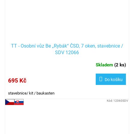
TT - Osobní vůz Be „Rybák“ ČSD, 7 oken, stavebnice /
SDV 12066
Skladem
(
2 ks
)
695 Kč
Do košíku
stavebnice/ kit / baukasten
Kód:
12060SDV