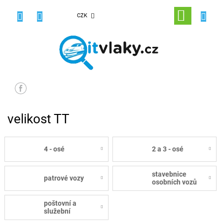
Přejít
na
NÁKUPNÍ
CZK
obsah
KOŠÍK
velikost TT
4 - osé
2 a 3 - osé
stavebnice
patrové vozy
osobních vozů
poštovní a
služební