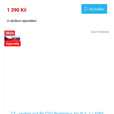
1 390 Kč
Do košíku
U výrobce vyprodáno
Kód:
97200028
Akce
Výprodej
TT - osobní vůz Bp ČSD Bratislava, Ep.IV, č. 1 / IGRA