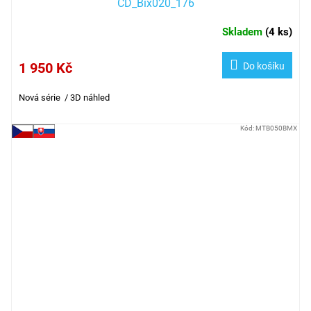
CD_Bix020_176
Skladem
(
4 ks
)
1 950 Kč
Do košíku
Nová série / 3D náhled
Kód:
MTB050BMX