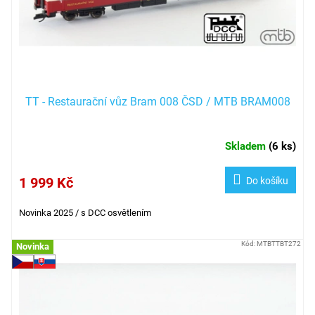
TT - Restaurační vůz Bram 008 ČSD / MTB BRAM008
Skladem
(
6 ks
)
1 999 Kč
Do košíku
Novinka 2025 / s DCC osvětlením
Kód:
MTBTTBT272
Novinka