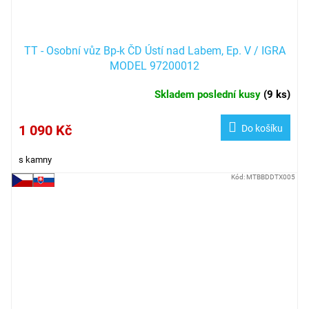
TT - Osobní vůz Bp-k ČD Ústí nad Labem, Ep. V / IGRA
MODEL 97200012
Skladem poslední kusy
(
9 ks
)
1 090 Kč
Do košíku
s kamny
Kód:
MTBBDDTX005