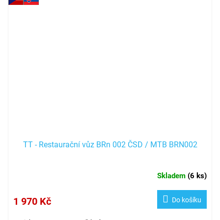
TT - Restaurační vůz BRn 002 ČSD / MTB BRN002
Skladem
(
6 ks
)
1 970 Kč
Do košíku