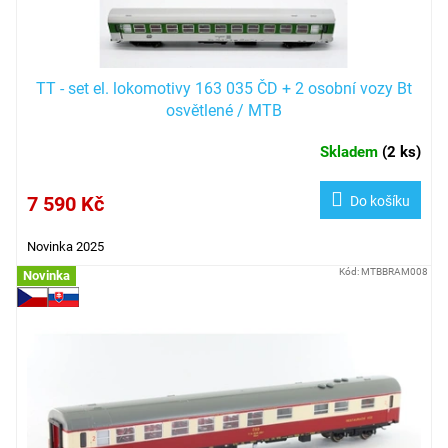
t
ů
TT - set el. lokomotivy 163 035 ČD + 2 osobní vozy Bt
osvětlené / MTB
Skladem
(
2 ks
)
7 590 Kč
Do košíku
Novinka 2025
Kód:
MTBBRAM008
Novinka