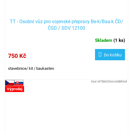
TT - Osobní vůz pro vojenské přepravy Be-k/Baa-k ČD/
ČSD / SDV 12100
Skladem
(
1 ks
)
750 Kč
Do košíku
stavebnice/ kit / baukasten
Kód:
MTBM296AAMBRAM
Výprodej