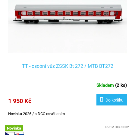
TT - osobní vůz ZSSK Bt 272 / MTB BT272
Skladem
(
2 ks
)
1 950 Kč
Do košíku
Novinka 2026
/ s DCC osvětlením
Kód:
MTBBRN002
Novinka