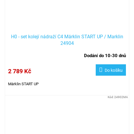
H0 - set kolejí nádraží C4 Märklin START UP / Marklin
24904
Dodání do 10-30 dnů
2 789 Kč
Do košíku
Märklin START UP
Kód:
24902MA