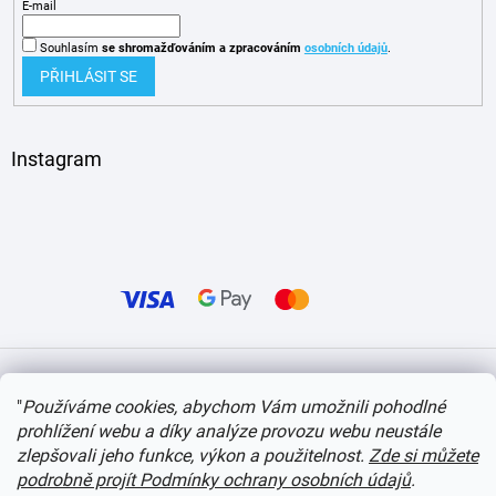
E-mail
Souhlasím
se shromažďováním
a zpracováním
osobních údajů
.
PŘIHLÁSIT SE
Instagram
Vytvořil Shoptet
"
Používáme cookies, abychom Vám umožnili pohodlné
prohlížení webu a díky analýze provozu webu neustále
Copyright 2026
itvlaky.cz
. Všechna práva vyhrazena.
Upravit nastavení cookies
zlepšovali jeho funkce, výkon a použitelnost.
Zde si můžete
podrobně projít Podmínky ochrany osobních údajů
.