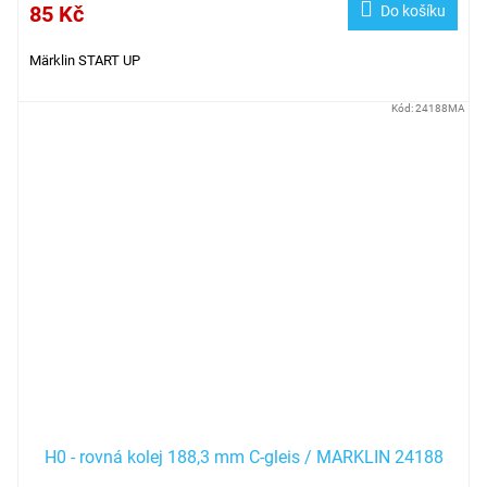
85 Kč
Do košíku
Märklin START UP
Kód:
24188MA
H0 - rovná kolej 188,3 mm C-gleis / MARKLIN 24188