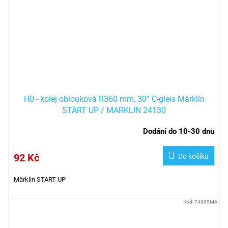
H0 - kolej oblouková R360 mm, 30° C-gleis Märklin
START UP / MARKLIN 24130
Dodání do 10-30 dnů
92 Kč
Do košíku
Märklin START UP
Kód:
74995MA