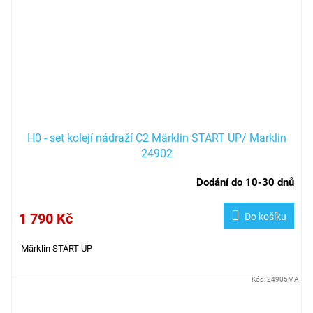
H0 - set kolejí nádraží C2 Märklin START UP/ Marklin
24902
Dodání do 10-30 dnů
1 790 Kč
Do košíku
Märklin START UP
Kód:
24905MA