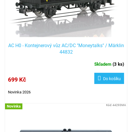
d
u
k
t
ů
AC H0 - Kontejnerový vůz AC/DC "Moneytalks" / Märklin
44832
Skladem
(
3 ks
)
699 Kč
Do košíku
Novinka 2026
Kód:
44293MA
Novinka