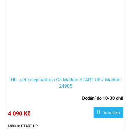
H0 - set kolejí nádraží C5 Märklin START UP / Marklin
24905
Dodání do 10-30 dnů
4 090 Kč
Do košíku
Märklin START UP