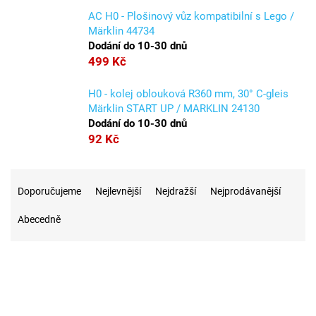
AC H0 - Plošinový vůz kompatibilní s Lego /
Märklin 44734
Dodání do 10-30 dnů
499 Kč
H0 - kolej oblouková R360 mm, 30° C-gleis
Märklin START UP / MARKLIN 24130
Dodání do 10-30 dnů
92 Kč
Ř
a
Doporučujeme
Nejlevnější
Nejdražší
Nejprodávanější
z
Abecedně
e
n
í
p
r
2
Na skladě
o