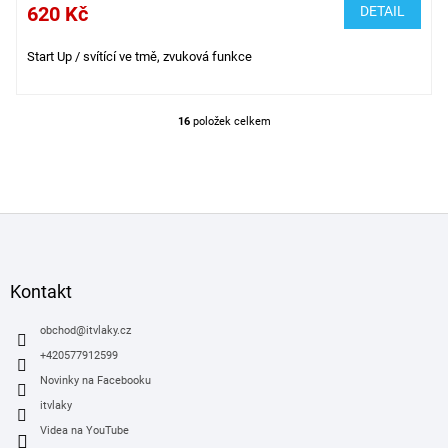
620 Kč
DETAIL
Start Up / svítící ve tmě, zvuková funkce
16
položek celkem
O
v
l
á
d
Z
a
á
c
í
p
p
a
Kontakt
r
t
v
í
obchod
@
itvlaky.cz
k
y
+420577912599
v
Novinky na Facebooku
ý
itvlaky
p
i
Videa na YouTube