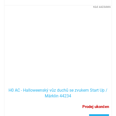
Kód:
44234MA
H0 AC - Halloweenský vůz duchů se zvukem Start Up /
Märklin 44234
Prodej ukončen