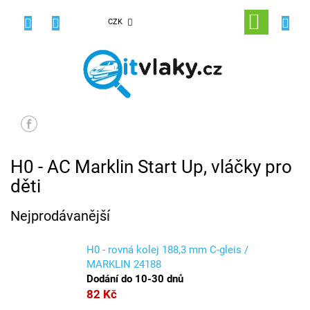
Přejít
na
NÁKUPNÍ
CZK
obsah
KOŠÍK
H0 - AC Marklin Start Up, vláčky pro
děti
Nejprodávanější
H0 - rovná kolej 188,3 mm C-gleis /
MARKLIN 24188
Dodání do 10-30 dnů
82 Kč