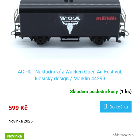
AC H0 - Nákladní vůz Wacken Open Air Festival,
klasický design / Märklin 44293
Skladem poslední kusy
(
1 ks
)
599 Kč
Do košíku
Novinka 2025
Kód:
29249MA
Novinka