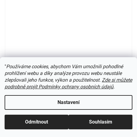
"
Používáme cookies, abychom Vám umožnili pohodlné
prohlížení webu a díky analýze provozu webu neustále
zlepšovali jeho funkce, výkon a použitelnost.
Zde si můžete
podrobně projít Podmínky ochrany osobních údajů
.
H0 - Ford Transit, 1970, Carrera / Brekina 34175
Nastavení
není skladem
Odmítnout
Souhlasím
549 Kč
Do košíku