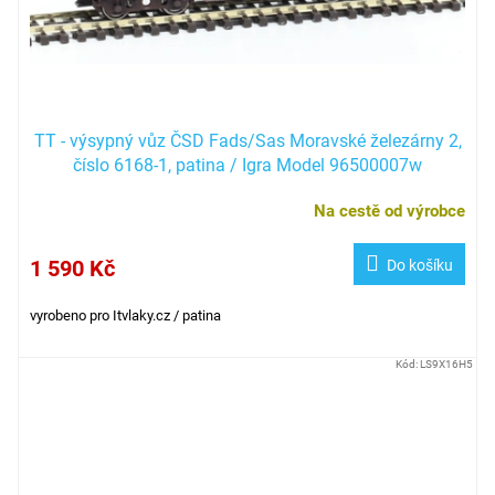
TT - výsypný vůz ČSD Fads/Sas Moravské železárny 2,
číslo 6168-1, patina / Igra Model 96500007w
Na cestě od výrobce
1 590 Kč
Do košíku
vyrobeno pro Itvlaky.cz / patina
Kód:
LS9X16H5