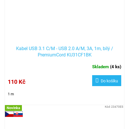
Kabel USB 3.1 C/M - USB 2.0 A/M, 3A, 1m, bílý /
PremiumCord KU31CF1BK
Skladem
(
4 ks
)
110 Kč
Do košíku
1 m
Kód:
23470ES
Novinka