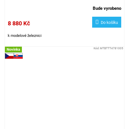
Bude vyrobeno
8 880 Kč
Do košíku
k modelové železnici
Kód:
MTBTTT4781005
Novinka