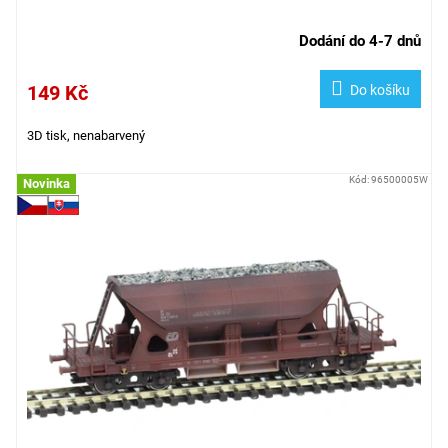
Dodání do 4-7 dnů
149 Kč
Do košíku
3D tisk, nenabarvený
Kód:
96500005W
Novinka