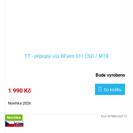
TT - přípojný vůz BFalm 011 ČSD / MTB
Bude vyrobeno
1 990 Kč
Do košíku
Novinka 2026
Kód:
MTBBALM172
Novinka