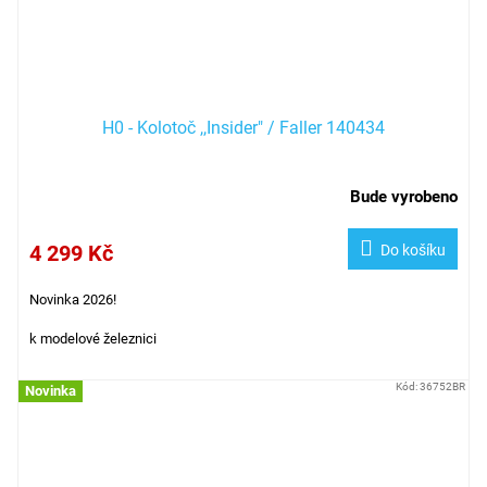
H0 - Kolotoč ,,Insider" / Faller 140434
Bude vyrobeno
4 299 Kč
Do košíku
Novinka 2026!
k modelové železnici
Kód:
36752BR
Novinka