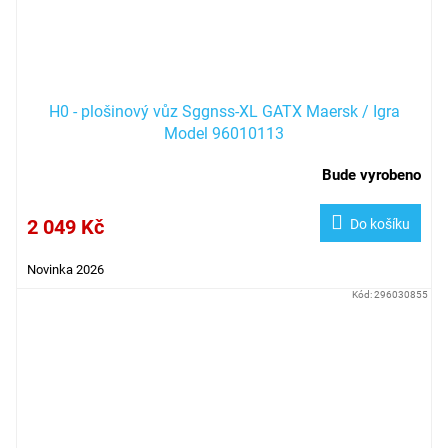
H0 - plošinový vůz Sggnss-XL GATX Maersk / Igra
Model 96010113
Bude vyrobeno
2 049 Kč
Do košíku
Novinka 2026
Kód:
296030855