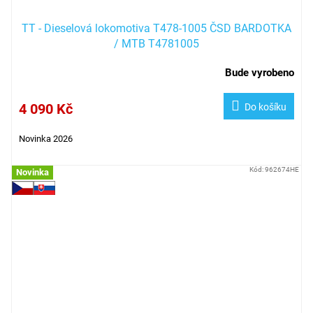
TT - Dieselová lokomotiva T478-1005 ČSD BARDOTKA
/ MTB T4781005
Bude vyrobeno
4 090 Kč
Do košíku
Novinka 2026
Kód:
962674HE
Novinka