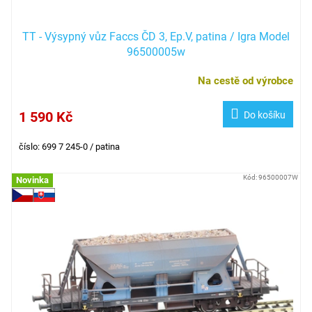
TT - Výsypný vůz Faccs ČD 3, Ep.V, patina / Igra Model
96500005w
Na cestě od výrobce
1 590 Kč
Do košíku
číslo: 699 7 245-0 / patina
Kód:
96500007W
Novinka