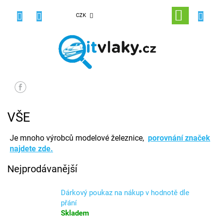
Přejít
na
NÁKUPNÍ
CZK
obsah
KOŠÍK
VŠE
Je mnoho výrobců modelové železnice,
porovnání značek
najdete zde.
Nejprodávanější
Dárkový poukaz na nákup v hodnotě dle
přání
Skladem