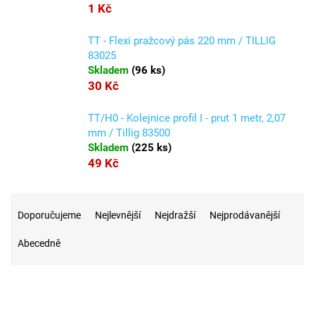
1 Kč
TT - Flexi pražcový pás 220 mm / TILLIG
83025
Skladem
(
96 ks
)
30 Kč
TT/H0 - Kolejnice profil I - prut 1 metr, 2,07
mm / Tillig 83500
Skladem
(
225 ks
)
49 Kč
Ř
a
Doporučujeme
Nejlevnější
Nejdražší
Nejprodávanější
z
Abecedně
e
n
í
p
r