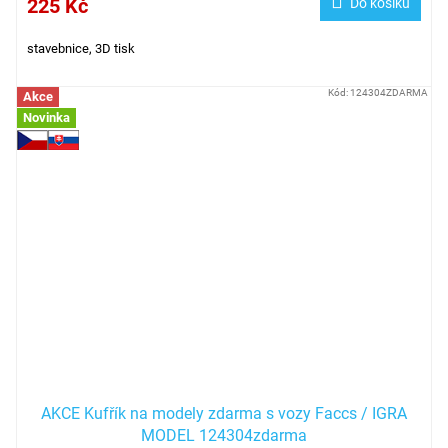
225 Kč
Do košíku
stavebnice, 3D tisk
Kód:
124304ZDARMA
Akce
Novinka
AKCE Kufřík na modely zdarma s vozy Faccs / IGRA
MODEL 124304zdarma