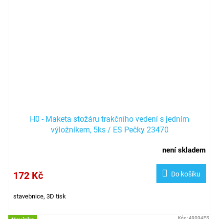
H0 - Maketa stožáru trakčního vedení s jedním
výložníkem, 5ks / ES Pečky 23470
není skladem
172 Kč
Do košíku
stavebnice, 3D tisk
Kód:
49004ES