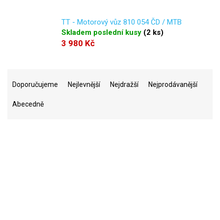
TT - Motorový vůz 810 054 ČD / MTB
Skladem poslední kusy
(
2 ks
)
3 980 Kč
Ř
a
Doporučujeme
Nejlevnější
Nejdražší
Nejprodávanější
z
Abecedně
e
n
í
p
r
269
Na skladě
o
d
u
94
Akce
k
t
1155
Novinka
ů