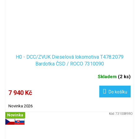
H0 - DCC/ZVUK Dieselová lokomotiva T478.2079
Bardotka ČSD / ROCO 7310090
Skladem
(
2 ks
)
7 940 Kč
Do košíku
Novinka 2026
Kód:
7310089RO
Novinka