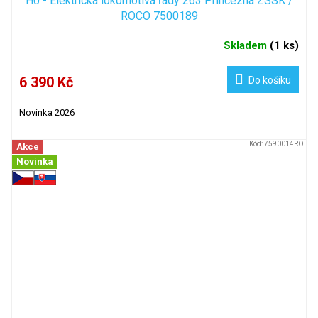
H0 - Elektrická lokomotiva řady 263 Princezna ZSSK /
ROCO 7500189
Skladem
(
1 ks
)
6 390 Kč
Do košíku
Novinka 2026
Kód:
7590014RO
Akce
Novinka