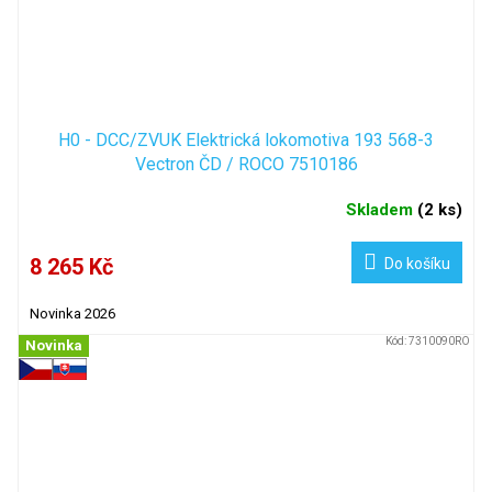
H0 - DCC/ZVUK Elektrická lokomotiva 193 568-3
Vectron ČD / ROCO 7510186
Skladem
(
2 ks
)
8 265 Kč
Do košíku
Novinka 2026
Kód:
7310090RO
Novinka