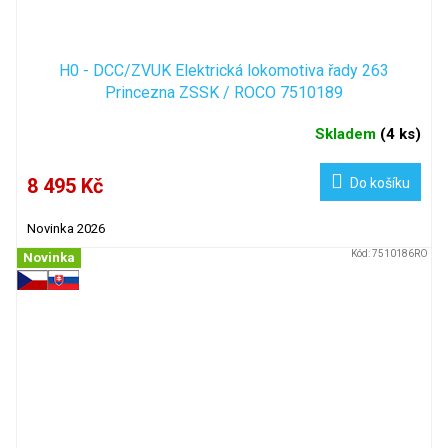
H0 - DCC/ZVUK Elektrická lokomotiva řady 263
Princezna ZSSK / ROCO 7510189
Skladem
(
4 ks
)
8 495 Kč
Do košíku
Novinka 2026
Kód:
7510186RO
Novinka