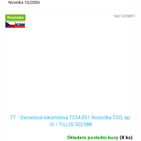
Novinka 1Q/2026
Kód:
502588TI
Novinka
TT - Dieselová lokomotiva T334.051 Rosnička ČSD, ep.
IV / TILLIG 502588
Skladem poslední kusy
(
8 ks
)