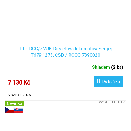
TT - DCC/ZVUK Dieselová lokomotiva Sergej
T679.1273, ČSD / ROCO 7390020
Skladem
(
2 ks
)
7 130 Kč
Do košíku
Novinka 2026
Kód:
MTBH0560033
Novinka