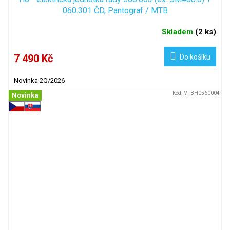
060.301 ČD, Pantograf / MTB
Skladem
(
2 ks
)
7 490 Kč
Do košíku
Novinka 2Q/2026
Kód:
MTBH0560004
Novinka