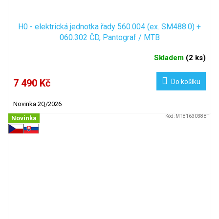
H0 - elektrická jednotka řady 560.004 (ex. SM488.0) +
060.302 ČD, Pantograf / MTB
Skladem
(
2 ks
)
7 490 Kč
Do košíku
Novinka 2Q/2026
Kód:
MTB163038BT
Novinka