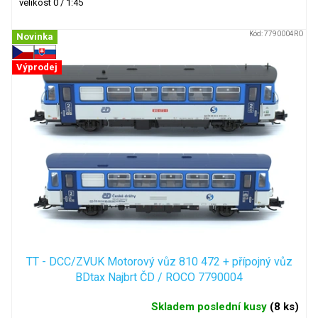
velikost 0 / 1:45
Kód:
7790004RO
Novinka
Výprodej
TT - DCC/ZVUK Motorový vůz 810 472 + přípojný vůz
BDtax Najbrt ČD / ROCO 7790004
Skladem poslední kusy
(
8 ks
)