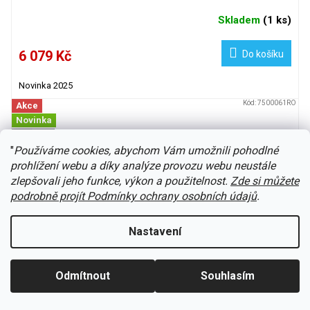
Skladem
(
1 ks
)
6 079 Kč
Do košíku
Novinka 2025
Kód:
7500061RO
Akce
Novinka
"
Používáme cookies, abychom Vám umožnili pohodlné
prohlížení webu a díky analýze provozu webu neustále
zlepšovali jeho funkce, výkon a použitelnost.
Zde si můžete
podrobně projít Podmínky ochrany osobních údajů
.
Nastavení
Odmítnout
Souhlasím