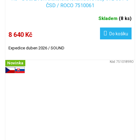
ČSD / ROCO 7510061
Skladem
(
8 ks
)
8 640 Kč
Do košíku
Expedice duben 2026 / SOUND
Kód:
7510189RO
Novinka