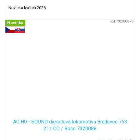
Novinka květen 2026
Kód:
7320088RO
Novinka
AC H0 - SOUND dieselová lokomotiva Brejlovec 753
211 ČD / Roco 7320088