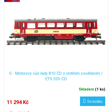
p
i
s
p
r
o
d
u
k
t
ů
0 - Motorový vůz řady 810 ČD s vnitřním osvětlením /
ETS 205-ČD
Skladem
(
1 ks
)
11 294 Kč
Do košíku