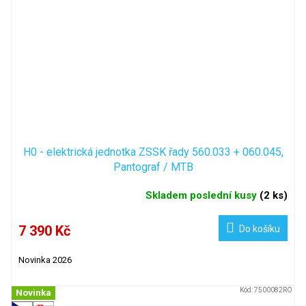
H0 - elektrická jednotka ZSSK řady 560.033 + 060.045,
Pantograf / MTB
Skladem poslední kusy
(
2 ks
)
7 390 Kč
Do košíku
Novinka 2026
Kód:
7500082RO
Novinka