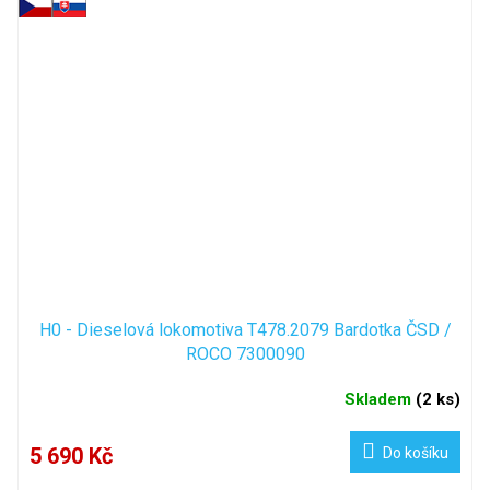
H0 - Dieselová lokomotiva T478.2079 Bardotka ČSD /
ROCO 7300090
Skladem
(
2 ks
)
5 690 Kč
Do košíku