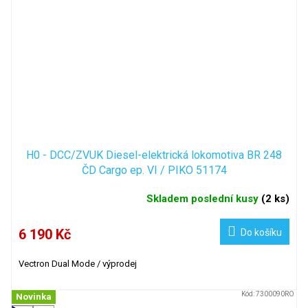
H0 - DCC/ZVUK Diesel-elektrická lokomotiva BR 248
ČD Cargo ep. VI / PIKO 51174
Skladem poslední kusy
(
2 ks
)
6 190 Kč
Do košíku
Vectron Dual Mode / výprodej
Kód:
7300090RO
Novinka