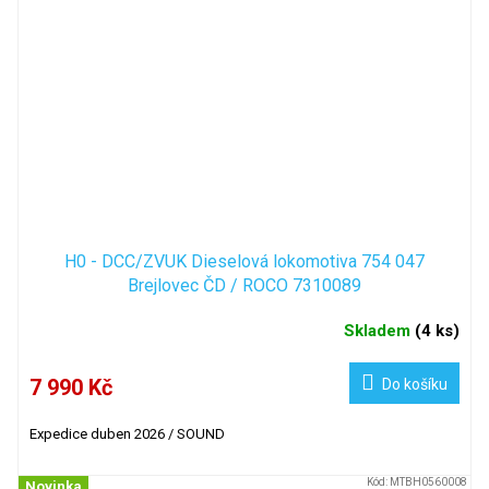
H0 - DCC/ZVUK Dieselová lokomotiva 754 047
Brejlovec ČD / ROCO 7310089
Skladem
(
4 ks
)
7 990 Kč
Do košíku
Expedice duben 2026 / SOUND
Kód:
MTBH0560008
Novinka