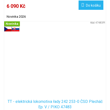
6 090 Kč
Do košíku
Novinka 2026
Kód:
47483PI
Novinka
TT - elektrická lokomotiva řady 242 253-0 ČSD Plecháč
Ep. V / PIKO 47483