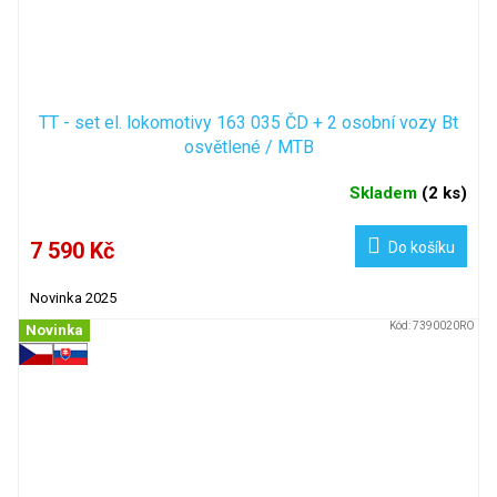
TT - set el. lokomotivy 163 035 ČD + 2 osobní vozy Bt
osvětlené / MTB
Skladem
(
2 ks
)
7 590 Kč
Do košíku
Novinka 2025
Kód:
7390020RO
Novinka