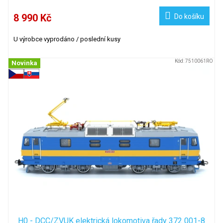
8 990 Kč
Do košíku
U výrobce vyprodáno / poslední kusy
Kód:
7510061RO
Novinka
H0 - DCC/ZVUK elektrická lokomotiva řady 372 001-8