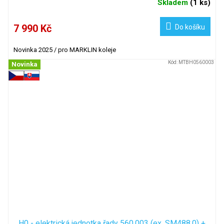
Skladem
(
1 ks
)
7 990 Kč
Do košíku
Novinka 2025 / pro MARKLIN koleje
Kód:
MTBH0560003
Novinka
H0 - elektrická jednotka řady 560.003 (ex. SM488.0) +