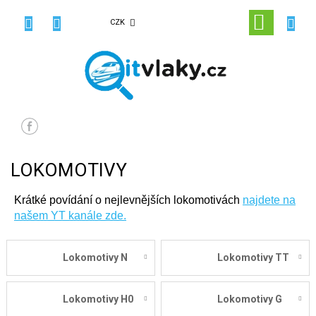
Přejít
na
NÁKUPN
CZK
obsah
KOŠÍK
LOKOMOTIVY
Krátké povídání o nejlevnějších lokomotivách
najdete na
našem YT kanále zde.
Lokomotivy N
Lokomotivy TT
Lokomotivy H0
Lokomotivy G