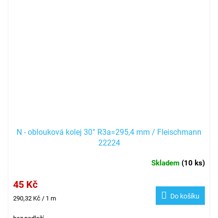
N - oblouková kolej 30° R3a=295,4 mm / Fleischmann
22224
Skladem
(
10 ks
)
45 Kč
Do košíku
Měrná
290,32 Kč / 1 m
cena: