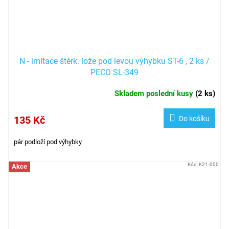
N - imitace štěrk. lože pod levou výhybku ST-6 , 2 ks /
PECO SL-349
Skladem poslední kusy
(
2 ks
)
135 Kč
Do košíku
pár podloží pod výhybky
Kód:
K21-000
Akce