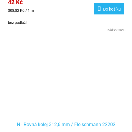
42 Kč
Do košíku
Měrná
308,82 Kč / 1 m
cena:
bez podloží
Kód:
22202FL
N - Rovná kolej 312,6 mm / Fleischmann 22202