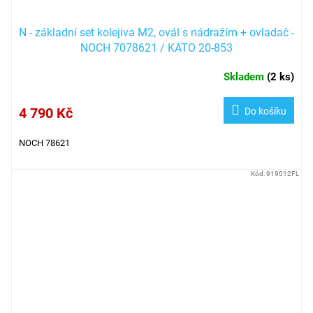
N - základní set kolejiva M2, ovál s nádražím + ovladač -
NOCH 7078621 / KATO 20-853
Skladem
(
2 ks
)
4 790 Kč
Do košíku
NOCH 78621
Kód:
919012FL