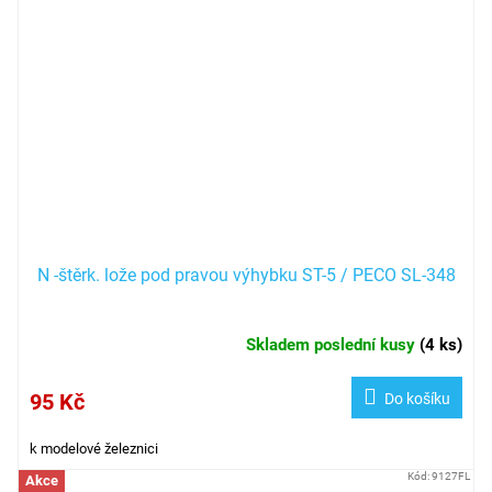
N -štěrk. lože pod pravou výhybku ST-5 / PECO SL-348
Skladem poslední kusy
(
4 ks
)
95 Kč
Do košíku
k modelové železnici
Kód:
9127FL
Akce