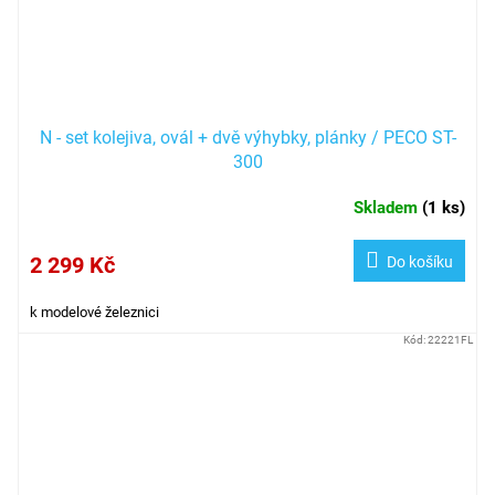
N - set kolejiva, ovál + dvě výhybky, plánky / PECO ST-
300
Skladem
(
1 ks
)
2 299 Kč
Do košíku
k modelové železnici
Kód:
22221FL