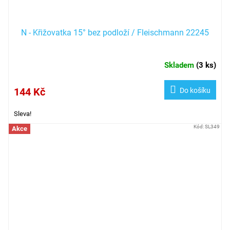
N - Křižovatka 15° bez podloží / Fleischmann 22245
Skladem
(
3 ks
)
144 Kč
Do košíku
Sleva!
Kód:
SL349
Akce