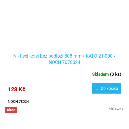
N - flexi kolej bez podloží 808 mm / KATO 21-000 /
NOCH 7078024
Skladem
(
8 ks
)
128 Kč
Do košíku
NOCH 78024
Kód:
SL348
Akce