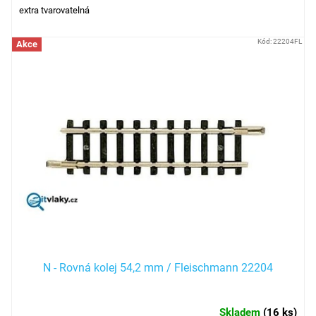
extra tvarovatelná
Kód:
22204FL
Akce
N - Rovná kolej 54,2 mm / Fleischmann 22204
Skladem
(
16 ks
)