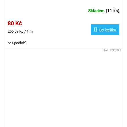
Skladem
(
11 ks
)
80 Kč
Do košíku
Měrná
255,59 Kč / 1 m
cena:
bez podloží
Kód:
22203FL