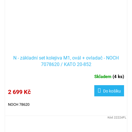
N - základní set kolejiva M1, ovál + ovladač - NOCH
7078620 / KATO 20-852
Skladem
(
4 ks
)
2 699 Kč
Do košíku
NOCH 78620
Kód:
22224FL