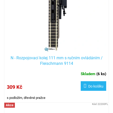
s
p
r
o
d
u
k
t
ů
N - Rozpojovací kolej 111 mm s ručním ovládáním /
Fleischmann 9114
Skladem
(
6 ks
)
309 Kč
Do košíku
s podložím, dřevěné pražce
Kód:
22200FL
Akce