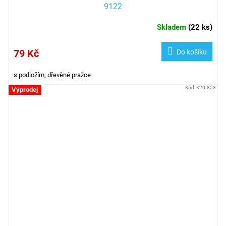
9122
Skladem
(
22 ks
)
79 Kč
Do košíku
s podložím, dřevěné pražce
Kód:
K20-853
Výprodej