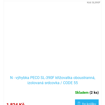
Kód:
SL390F
N - výhybka PECO SL-390F křižovatka oboustranná,
izolovaná srdcovka / CODE 55
Skladem
(
2 ks
)
1 824 Kč
Do košíku