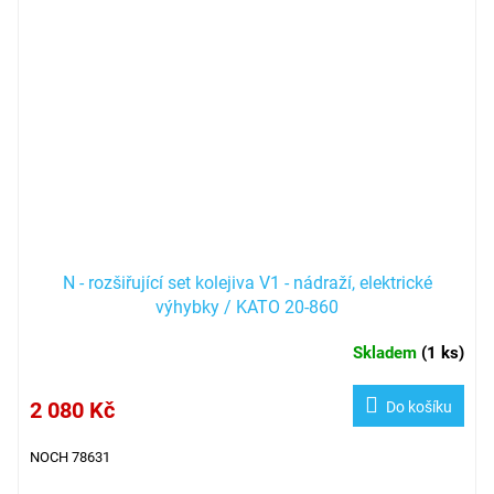
N - rozšiřující set kolejiva V1 - nádraží, elektrické
výhybky / KATO 20-860
Skladem
(
1 ks
)
2 080 Kč
Do košíku
NOCH 78631