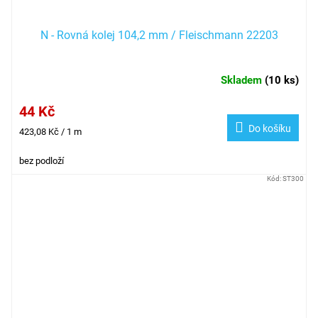
N - Rovná kolej 104,2 mm / Fleischmann 22203
Skladem
(
10 ks
)
44 Kč
Do košíku
Měrná
423,08 Kč / 1 m
cena:
bez podloží
Kód:
ST300