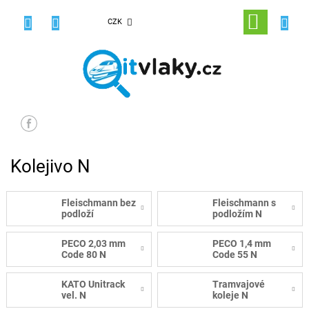
Přejít
na
NÁKUPNÍ
CZK
obsah
KOŠÍK
Kolejivo N
Fleischmann bez
Fleischmann s
podloží
podložím N
PECO 2,03 mm
PECO 1,4 mm
Code 80 N
Code 55 N
KATO Unitrack
Tramvajové
vel. N
koleje N