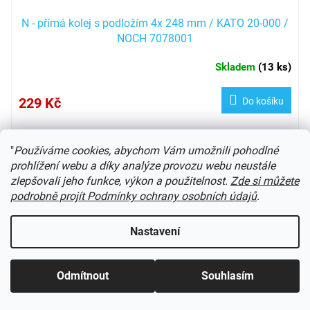
N - přímá kolej s podložím 4x 248 mm / KATO 20-000 /
NOCH 7078001
Skladem
(
13 ks
)
229 Kč
Do košíku
NOCH 78001 UNITRACK
"
Používáme cookies, abychom Vám umožnili pohodlné
prohlížení webu a díky analýze provozu webu neustále
Kód:
919011FL
zlepšovali jeho funkce, výkon a použitelnost.
Zde si můžete
podrobně projít Podmínky ochrany osobních údajů
.
Nastavení
Odmítnout
Souhlasím