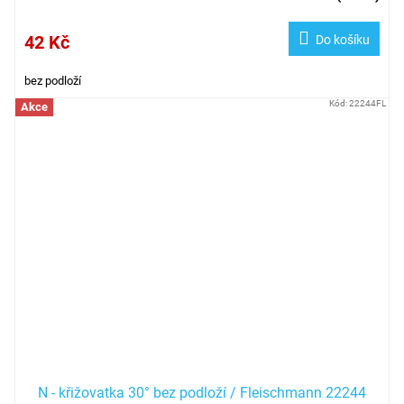
42 Kč
Do košíku
bez podloží
Kód:
22244FL
Akce
N - křižovatka 30° bez podloží / Fleischmann 22244