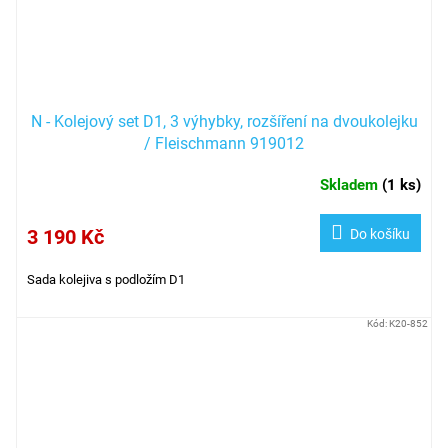
N - Kolejový set D1, 3 výhybky, rozšíření na dvoukolejku
/ Fleischmann 919012
Skladem
(
1 ks
)
3 190 Kč
Do košíku
Sada kolejiva s podložím D1
Kód:
K20-852