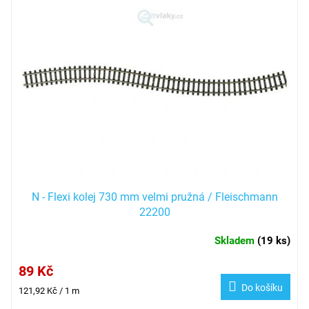
N - Flexi kolej 730 mm velmi pružná / Fleischmann
22200
Skladem
(
19 ks
)
89 Kč
Do košíku
Měrná
121,92 Kč / 1 m
cena: