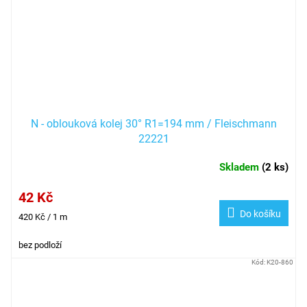
N - oblouková kolej 30° R1=194 mm / Fleischmann
22221
Skladem
(
2 ks
)
42 Kč
Do košíku
Měrná
420 Kč / 1 m
cena:
bez podloží
Kód:
K20-860