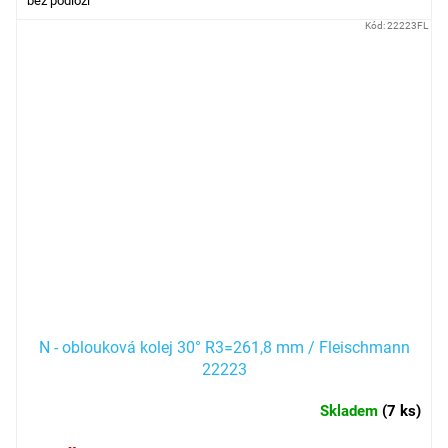
bez podloží
Kód:
22223FL
N - oblouková kolej 30° R3=261,8 mm / Fleischmann
22223
Skladem
(
7 ks
)