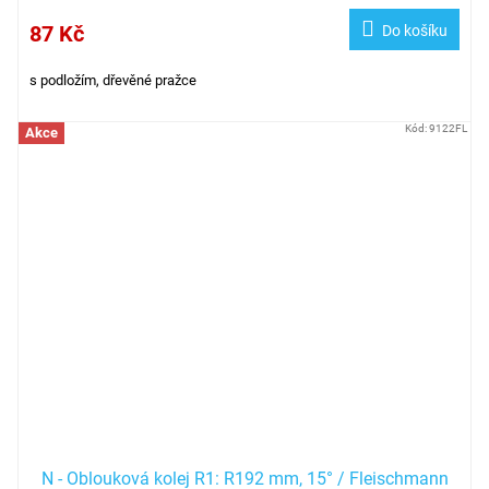
87 Kč
Do košíku
s podložím, dřevěné pražce
Kód:
9122FL
Akce
N - Oblouková kolej R1: R192 mm, 15° / Fleischmann