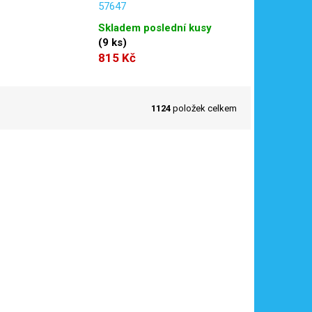
57647
Skladem poslední kusy
(
9 ks
)
815 Kč
1124
položek celkem
5504
Kód:
6200157RO
Novinka