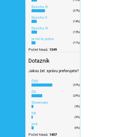
(15%)
N - set 7 nočních vlak
Epochu IV
(37%)
Nightjet / ČD, Ep.VI, N
Epochu V
LS97023N
(14%)
Skladem 
Epochu VI
(15%)
je mi to jedno
12 900 Kč
(11%)
Počet hlasů:
1349
Novinka 1Q/2025
Dotazník
Novinka
Jakou žel. správu preferujete?
ČSD
(57%)
ČD
(29%)
Slovensko
(5%)
DR
(3%)
jiné
(6%)
Počet hlasů:
1407