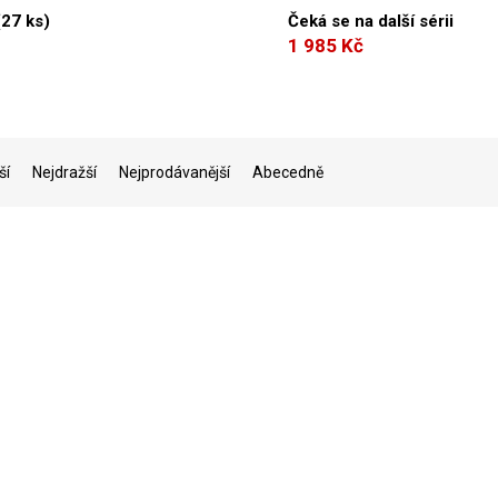
(
27 ks
)
Čeká se na další sérii
1 985 Kč
ší
Nejdražší
Nejprodávanější
Abecedně
Kód:
MTB163038BT
Kód:
H2
Novinka