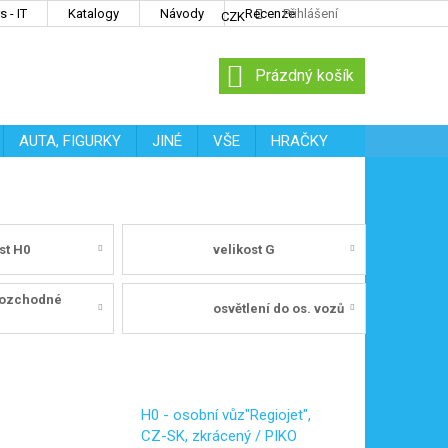
 - IT
Katalogy
Návody
Recenze
Přihlášení
CZK
NÁKUPNÍ
Prázdný košík
KOŠÍK
AUTA, FIGURKY
JINÉ
VŠE
HRAČKY
st H0
velikost G
ozchodné
osvětlení do os. vozů
H0 - osobní vůz"Regiojet",
CZ-SK, zkrácený / PIKO