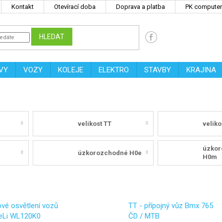
Kontakt
Otevírací doba
Doprava a platba
PK computers
HLEDAT
VY
VOZY
KOLEJE
ELEKTRO
STAVBY
KRAJINA
velikost TT
veliko
úzkor
úzkorozchodné H0e
H0m
vé osvětlení vozů
TT - přípojný vůz Bmx 765
PeLi WL120K0
ČD / MTB