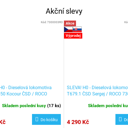
Akční slevy
Kód:
7300003RO
Kó
Akce
Výprodej
H0 - Dieselová lokomotiva
SLEVA! H0 - Dieselová lokomo
50 Kocour ČSD / ROCO
T679.1 ČSD Sergej / ROCO 7
3
Skladem poslední kusy
(
17 ks
)
Skladem poslední k
Do košíku
Do
Kč
4 290 Kč