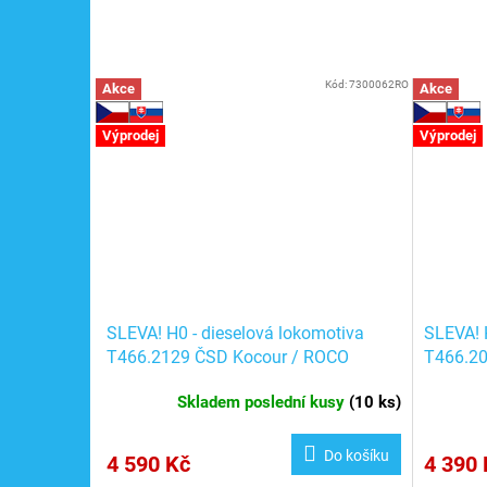
Kód:
7300062RO
Akce
Akce
Výprodej
Výprodej
SLEVA! H0 - dieselová lokomotiva
SLEVA! 
T466.2129 ČSD Kocour / ROCO
T466.20
7300062
730000
Skladem poslední kusy
(
10 ks
)
Do košíku
4 590 Kč
4 390 