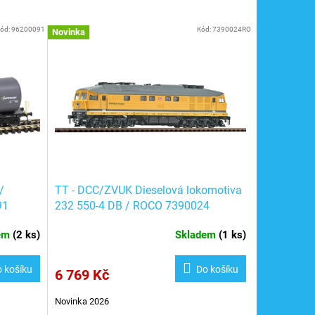
ód:
96200091
Kód:
7390024RO
Novinka
/
TT - DCC/ZVUK Dieselová lokomotiva
91
232 550-4 DB / ROCO 7390024
dem
(
2 ks
)
Skladem
(
1 ks
)
 košíku
Do košíku
6 769 Kč
Novinka 2026