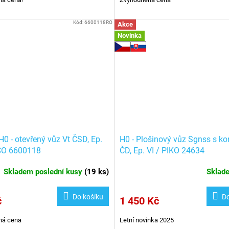
Kód:
6600118RO
Akce
Novinka
0 - otevřený vůz Vt ČSD, Ep.
H0 - Plošinový vůz Sgnss s ko
CO 6600118
ČD, Ep. VI / PIKO 24634
Skladem poslední kusy
(
19 ks
)
Skla
Do košíku
Do
č
1 450 Kč
ná cena
Letní novinka 2025