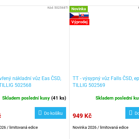
Kód:
502568TI
Novinka
Výprodej
evřený nákladní vůz Eas ČSD,
TT - výsypný vůz Falls ČSD, ep.
 TILLIG 502568
TILLIG 502569
Skladem poslední kusy
(
41 ks
)
Skladem poslední k
Do košíku
Do
č
949 Kč
026 / limitovaná edice
Novinka 2026 / limitovaná edice