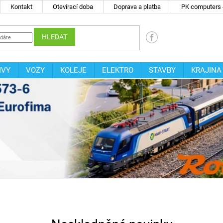
Kontakt
Otevírací doba
Doprava a platba
PK computers -
HLEDAT
IVY
VOZY
KOLEJE
ELEKTRO
STAVBY
KRAJINA