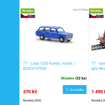
Kód:
87050BU
Novinka
Novinka
TT - Lada 1200 Kombi, modrá /
TT - sa
BUSCH 87050
Igra Mo
Skladem
(
32 ks
)
Do košíku
370 Kč
1 490 
Novinka 2026
Novinka 2