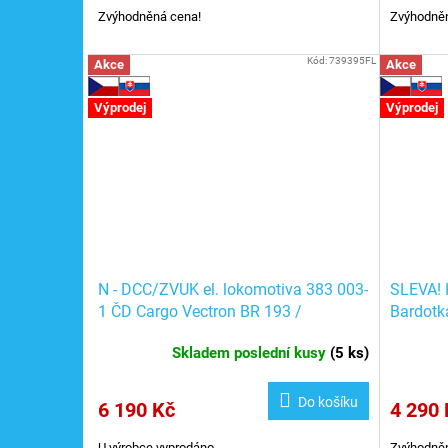
Zvýhodněná cena!
Zvýhodněn
Kód:
739395FL
Akce
Akce
Výprodej
Výprodej
N - DCC/ZVUK el. lokomotiva 383 003-
SLEVA! 
1 ČD Cargo Vectron BR 193 /
Bardotk
Fleischmann 739395
730005
Skladem poslední kusy
(
5 ks
)
Do košíku
6 190 Kč
4 290 
U výrobce vyprodáno
Zvýhodněn