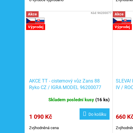
Kód:
96200077
Akce
Akce
Výprodej
Výprodej
AKCE TT - cisternový vůz Zans 88
SLEVA! H
Ryko CZ / IGRA MODEL 96200077
IV / RO
Skladem poslední kusy
(
16 ks
)
Do košíku
1 090 Kč
660 K
Zvýhodněná cena
Zvýhodně