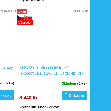
Kód:
24634PI
Kód:
51173PI
Akce
Výprodej
ntejnery
SLEVA! H0 - diesel-elektrická
lokomotiva BR 248 ČD Cargo ep. VI /
PIKO 51173
dem
(
5 ks
)
Skladem
(
3 ks
)
 košíku
Do košíku
3 440 Kč
Vectron Dual Mode / výprodej