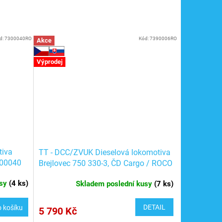
d:
7300040RO
Kód:
7390006RO
Akce
Výprodej
tiva
TT - DCC/ZVUK Dieselová lokomotiva
300040
Brejlovec 750 330-3, ČD Cargo / ROCO
7390006
usy
(
4 ks
)
Skladem poslední kusy
(
7 ks
)
DETAIL
 košíku
5 790 Kč