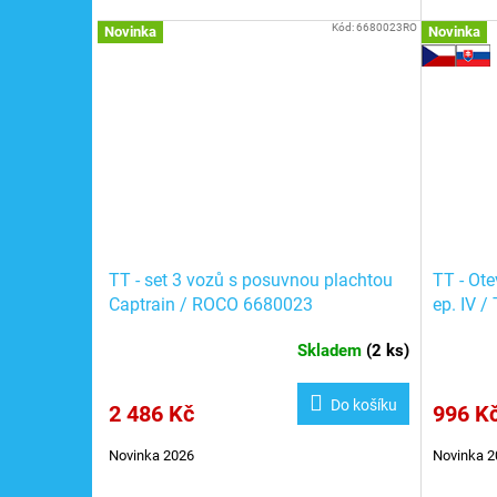
Kód:
6680023RO
Novinka
Novinka
TT - set 3 vozů s posuvnou plachtou
TT - Ot
Captrain / ROCO 6680023
ep. IV /
Skladem
(
2 ks
)
Do košíku
2 486 Kč
996 K
Novinka 2026
Novinka 2