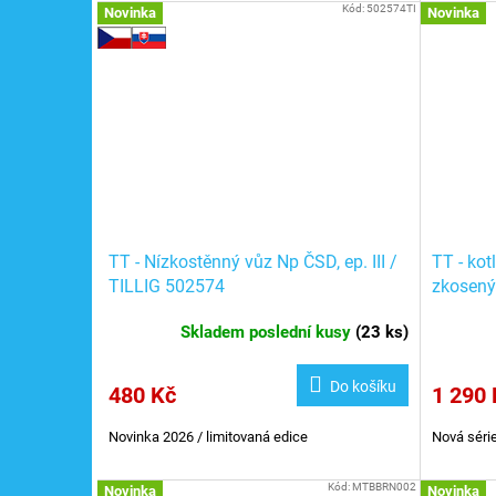
Kód:
502574TI
Novinka
Novinka
TT - Nízkostěnný vůz Np ČSD, ep. III /
TT - kot
TILLIG 502574
zkosený
040-8 /
Skladem poslední kusy
(
23 ks
)
Do košíku
480 Kč
1 290 
Novinka 2026 / limitovaná edice
Nová série
Kód:
MTBBRN002
Novinka
Novinka