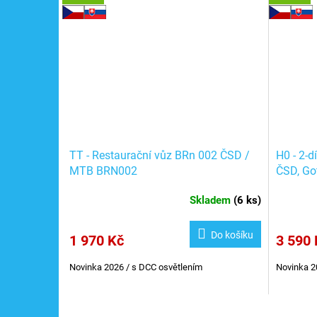
TT - Restaurační vůz BRn 002 ČSD /
H0 - 2-d
MTB BRN002
ČSD, Go
660023
Skladem
(
6 ks
)
Do košíku
1 970 Kč
3 590 
Novinka 2026 / s DCC osvětlením
Novinka 2