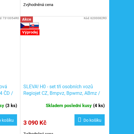
Zvýhodněná cena
d:
7310054RO
Kód:
6200082RO
Akce
Výprodej
lová
SLEVA! H0 - set tří osobních vozů
4 ČD /
Regiojet CZ, Bmpvz, Bpwmz, ABmz /
ROCO 6200082
usy
(
3 ks
)
Skladem poslední kusy
(
4 ks
)
 košíku
Do košíku
3 090 Kč
Zvýhodněná cena