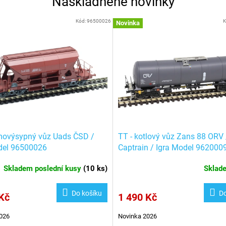
Naskladněné novinky
Kód:
96500026
K
Novinka
movýsypný vůz Uads ČSD /
TT - kotlový vůz Zans 88 ORV 
del 96500026
Captrain / Igra Model 962000
Skladem poslední kusy
(
10 ks
)
Skla
Do košíku
Do
Kč
1 490 Kč
026
Novinka 2026