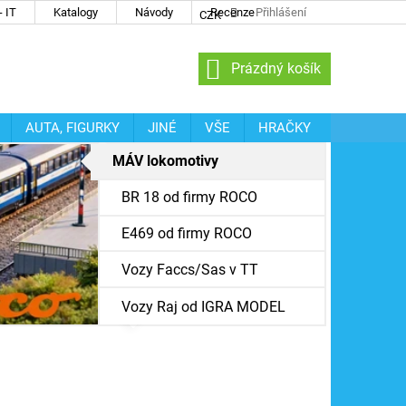
 IT
Katalogy
Návody
Recenze
Přihlášení
CZK
NÁKUPNÍ
Prázdný košík
KOŠÍK
AUTA, FIGURKY
JINÉ
VŠE
HRAČKY
MÁV lokomotivy
BR 18 od firmy ROCO
E469 od firmy ROCO
Vozy Faccs/Sas v TT
Vozy Raj od IGRA MODEL