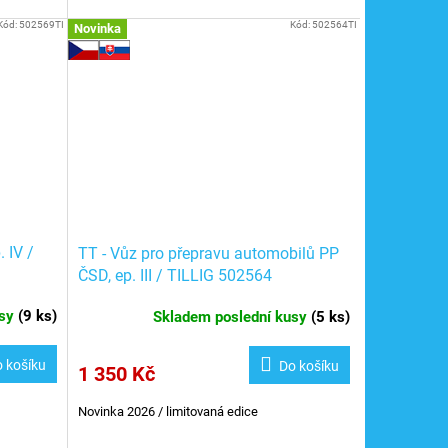
Kód:
502569TI
Kód:
502564TI
Novinka
 IV /
TT - Vůz pro přepravu automobilů PP
ČSD, ep. III / TILLIG 502564
usy
(
9 ks
)
Skladem poslední kusy
(
5 ks
)
 košíku
Do košíku
1 350 Kč
Novinka 2026 / limitovaná edice