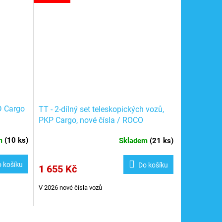
D Cargo
TT - 2-dílný set teleskopických vozů,
PKP Cargo, nové čísla / ROCO
6680008
em
(
10 ks
)
Skladem
(
21 ks
)
 košíku
Do košíku
1 655 Kč
V 2026 nové čísla vozů