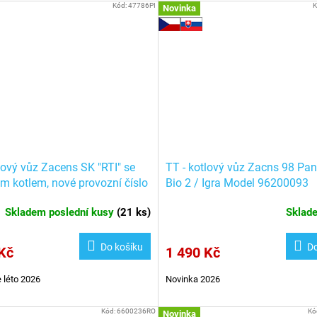
Kód:
47786PI
K
Novinka
lový vůz Zacens SK "RTI" se
TT - kotlový vůz Zacns 98 Pa
m kotlem, nové provozní číslo
Bio 2 / Igra Model 96200093
 PIKO 47786
Skladem poslední kusy
(
21 ks
)
Skla
Do košíku
Do
Kč
1 490 Kč
 léto 2026
Novinka 2026
Kód:
6600236RO
Kó
Novinka