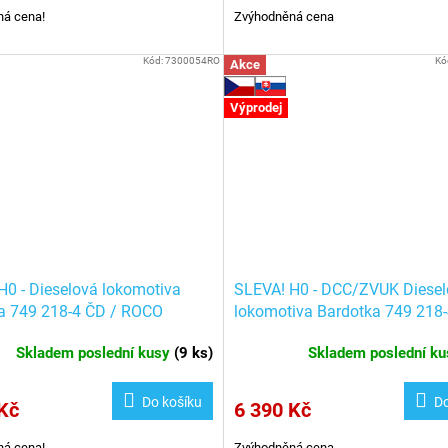
á cena!
Zvýhodněná cena
Kód:
7300054RO
Kó
Akce
Výprodej
H0 - Dieselová lokomotiva
SLEVA! H0 - DCC/ZVUK Diese
a 749 218-4 ČD / ROCO
lokomotiva Bardotka 749 218-
4
ROCO 7310054
Skladem poslední kusy
(
9 ks
)
Skladem poslední k
Do košíku
Do
Kč
6 390 Kč
á cena!
Zvýhodněná cena