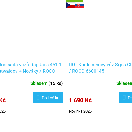
ílná sada vozů Raj Uacs 451.1
H0 - Kontejnerový vůz Sgns Č
ttwaldov + Nováky / ROCO
/ ROCO 6600145
6
Skladem
(
15 ks
)
Sklad
Do košíku
Do
Kč
1 690 Kč
026
Novinka 2026