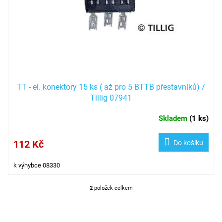
TT - el. konektory 15 ks ( až pro 5 BTTB přestavníků) /
Tillig 07941
Skladem
(
1 ks
)
112 Kč
Do košíku
k výhybce 08330
2
položek celkem
O
v
l
á