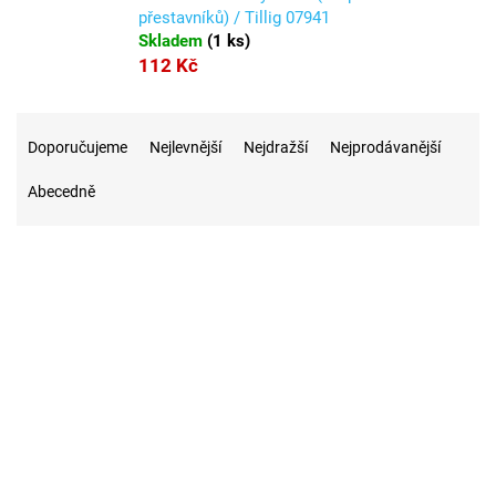
přestavníků) / Tillig 07941
Skladem
(
1 ks
)
112 Kč
Ř
a
Doporučujeme
Nejlevnější
Nejdražší
Nejprodávanější
z
Abecedně
e
n
í
p
r
2
Na skladě
o
d
u
k
t
1
Výprodej
ů