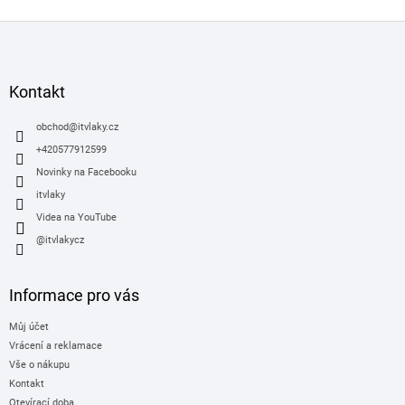
d
Z
a
á
c
í
p
p
a
Kontakt
r
t
v
í
obchod
@
itvlaky.cz
k
y
+420577912599
v
Novinky na Facebooku
ý
itvlaky
p
i
Videa na YouTube
s
@itvlakycz
u
Informace pro vás
Můj účet
Vrácení a reklamace
Vše o nákupu
Kontakt
Otevírací doba