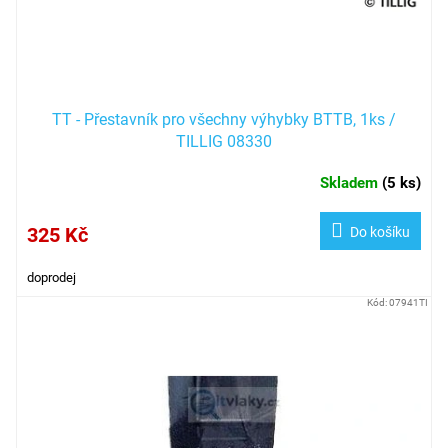
u
k
t
ů
TT - Přestavník pro všechny výhybky BTTB, 1ks /
TILLIG 08330
Skladem
(
5 ks
)
325 Kč
Do košíku
doprodej
Kód:
07941TI