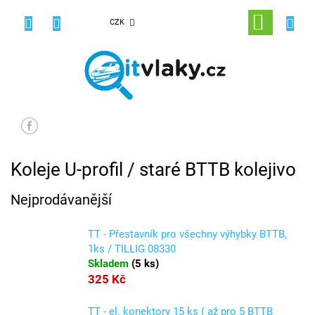
Přejít
na
NÁKUPNÍ
CZK
obsah
KOŠÍK
Koleje U-profil / staré BTTB kolejivo
Nejprodávanější
TT - Přestavník pro všechny výhybky BTTB,
1ks / TILLIG 08330
Skladem
(
5 ks
)
325 Kč
TT - el. konektory 15 ks ( až pro 5 BTTB