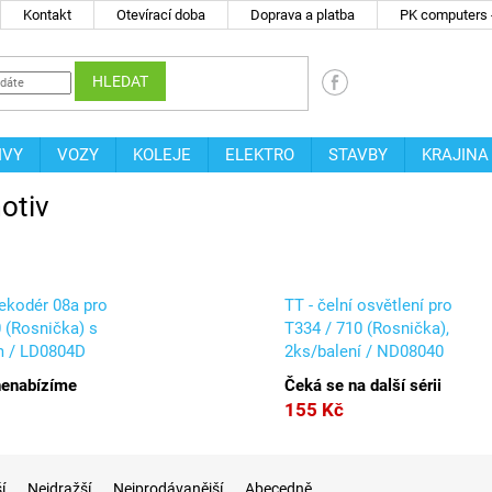
Kontakt
Otevírací doba
Doprava a platba
PK computers -
HLEDAT
IVY
VOZY
KOLEJE
ELEKTRO
STAVBY
KRAJINA
otiv
ekodér 08a pro
TT - čelní osvětlení pro
 (Rosnička) s
T334 / 710 (Rosnička),
m / LD0804D
2ks/balení / ND08040
nenabízíme
Čeká se na další sérii
155 Kč
í
Nejdražší
Nejprodávanější
Abecedně