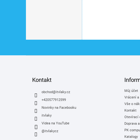
součástí je osvětlení
Z
á
p
a
Kontakt
Infor
t
Můj účet
í
obchod
@
itvlaky.cz
Vrácení a
+420577912599
Vše o nák
Novinky na Facebooku
Kontakt
itvlaky
Otevírací
Videa na YouTube
Doprava a
PK comput
@itvlakycz
Katalogy