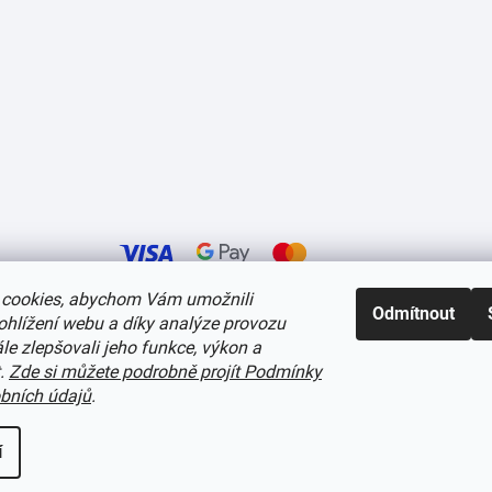
cookies, abychom Vám umožnili
Odmítnout
ohlížení webu a díky analýze provozu
í cookies
e zlepšovali jeho funkce, výkon a
t.
Zde si můžete podrobně projít Podmínky
bních údajů
.
í