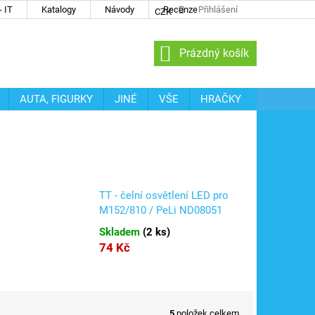
 IT
Katalogy
Návody
Recenze
Přihlášení
CZK
NÁKUPNÍ
Prázdný košík
KOŠÍK
AUTA, FIGURKY
JINÉ
VŠE
HRAČKY
TT - čelní osvětlení LED pro
M152/810 / PeLi ND08051
Skladem
(
2 ks
)
74 Kč
5
položek celkem