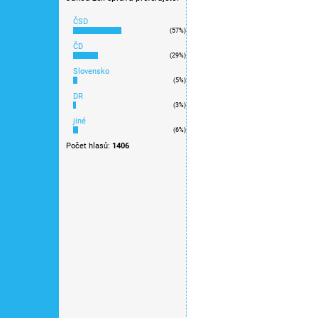
součástí je osvětlení, dodání
na další výrobu
ČSD
(57%)
ČD
(29%)
Slovensko
(5%)
DR
(3%)
jiné
(6%)
Počet hlasů:
1406
TT - čelní osvětlení pro
(Rosnička), 2ks/balení
155 Kč