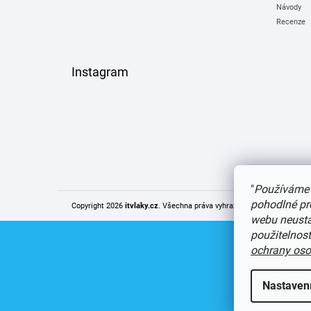
Návody
Recenze
Instagram
"
Používáme 
pohodlné pr
Copyright 2026
itvlaky.cz
. Všechna práva vyhrazena.
Upravit nastaven
webu neustál
použitelnos
ochrany oso
Nastaven