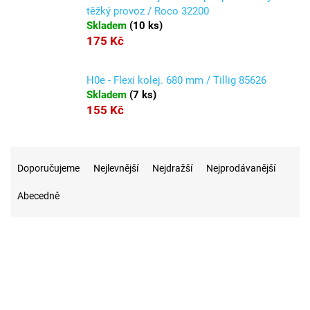
těžký provoz / Roco 32200
Skladem
(
10 ks
)
175 Kč
H0e - Flexi kolej. 680 mm / Tillig 85626
Skladem
(
7 ks
)
155 Kč
Ř
a
Doporučujeme
Nejlevnější
Nejdražší
Nejprodávanější
z
Abecedně
e
n
í
p
r
13
Na skladě
o
d
u
1
Akce