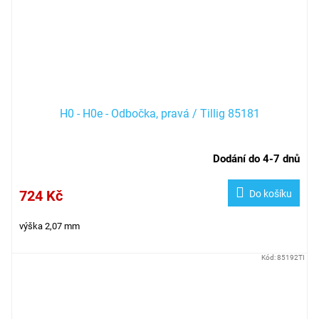
H0 - H0e - Odbočka, pravá / Tillig 85181
Dodání do 4-7 dnů
724 Kč
Do košíku
výška 2,07 mm
Kód:
85192TI