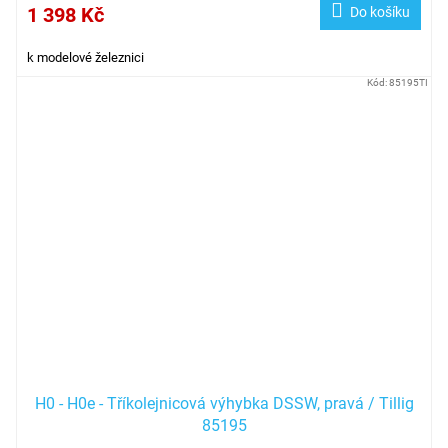
1 398 Kč
Do košíku
k modelové železnici
Kód:
85195TI
H0 - H0e - Tříkolejnicová výhybka DSSW, pravá / Tillig
85195