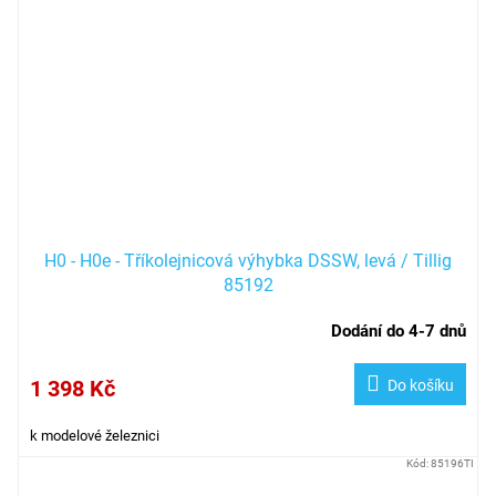
H0 - H0e - Tříkolejnicová výhybka DSSW, levá / Tillig
85192
Dodání do 4-7 dnů
1 398 Kč
Do košíku
k modelové železnici
Kód:
85196TI