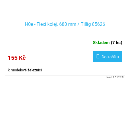
H0e - Flexi kolej. 680 mm / Tillig 85626
Skladem
(
7 ks
)
155 Kč
Do košíku
k modelové železnici
Kód:
85126TI