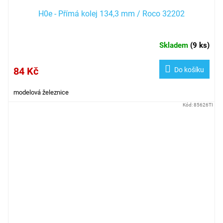
H0e - Přímá kolej 134,3 mm / Roco 32202
Skladem
(
9 ks
)
84 Kč
Do košíku
modelová železnice
Kód:
85626TI