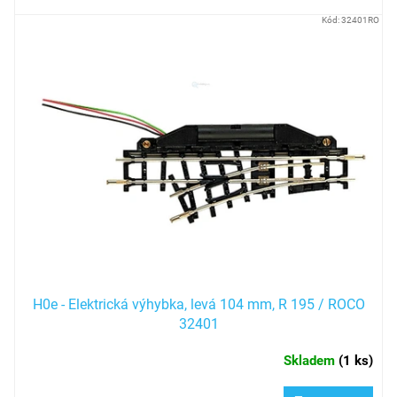
Kód:
32401RO
H0e - Elektrická výhybka, levá 104 mm, R 195 / ROCO
32401
Skladem
(
1 ks
)