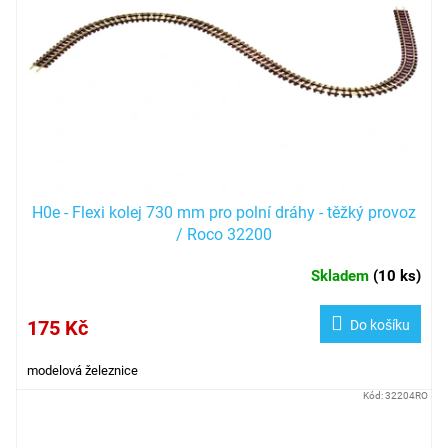
p
r
o
d
u
k
t
ů
H0e - Flexi kolej 730 mm pro polní dráhy - těžký provoz
/ Roco 32200
Skladem
(
10 ks
)
175 Kč
Do košíku
modelová železnice
Kód:
32204RO