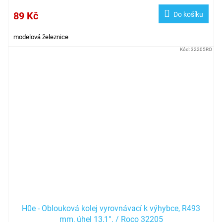
89 Kč
Do košíku
modelová železnice
Kód:
32205RO
H0e - Oblouková kolej vyrovnávací k výhybce, R493
mm, úhel 13,1°. / Roco 32205