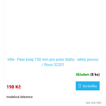
H0e - Flexi kolej 730 mm pro polní dráhy - lehký provoz
/ Roco 32201
Skladem
(
8 ks
)
198 Kč
Do košíku
modelová železnice
Kód:
32413RO