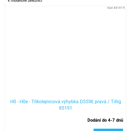
k modelové železnici
Kód:
85191TI
H0 - H0e - Tříkolejnicová výhybka DSSW, pravá / Tillig
85191
Dodání do 4-7 dnů