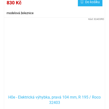
830 Kč
Do košíku
modelová železnice
Kód:
32403RO
H0e - Elektrická výhybka, pravá 104 mm, R 195 / Roco
32403