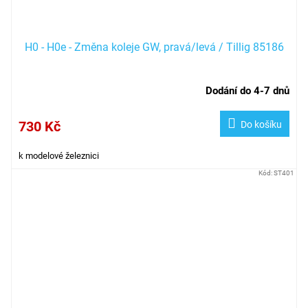
H0 - H0e - Změna koleje GW, pravá/levá / Tillig 85186
Dodání do 4-7 dnů
730 Kč
Do košíku
k modelové železnici
Kód:
ST401