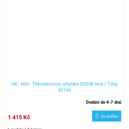
H0 - H0e - Tříkolejnicová výhybka DSSW, levá / Tillig
85196
Dodání do 4-7 dnů
1 415 Kč
Do košíku