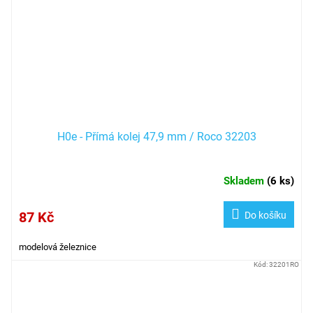
H0e - Přímá kolej 47,9 mm / Roco 32203
Skladem
(
6 ks
)
87 Kč
Do košíku
modelová železnice
Kód:
32201RO