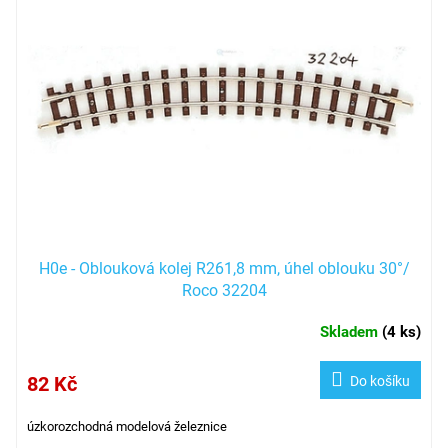
H0e - Oblouková kolej R261,8 mm, úhel oblouku 30°/
Roco 32204
Skladem
(
4 ks
)
82 Kč
Do košíku
úzkorozchodná modelová železnice