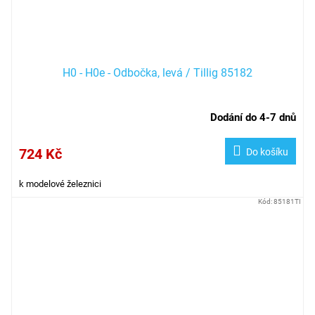
H0 - H0e - Odbočka, levá / Tillig 85182
Dodání do 4-7 dnů
724 Kč
Do košíku
k modelové železnici
Kód:
85181TI