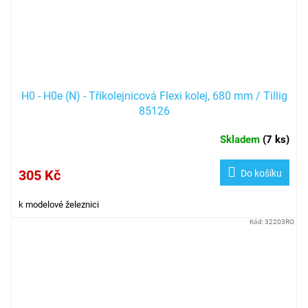
H0 - H0e (N) - Tříkolejnicová Flexi kolej, 680 mm / Tillig
85126
Skladem
(
7 ks
)
305 Kč
Do košíku
k modelové železnici
Kód:
32203RO