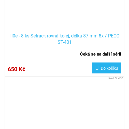
H0e - 8 ks Setrack rovná kolej, délka 87 mm 8x / PECO
ST-401
Čeká se na další sérii
650 Kč
Do košíku
Kód:
SL400