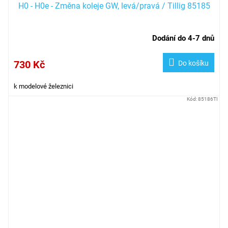
H0 - H0e - Změna koleje GW, levá/pravá / Tillig 85185
Dodání do 4-7 dnů
730 Kč
Do košíku
k modelové železnici
Kód:
85186TI