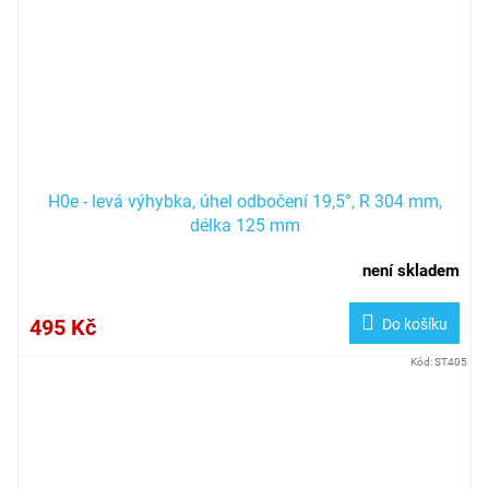
H0e - levá výhybka, úhel odbočení 19,5°, R 304 mm,
délka 125 mm
není skladem
495 Kč
Do košíku
Kód:
ST405