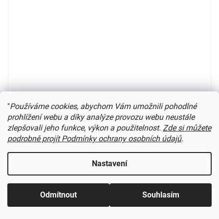
H0e - levá výhybka, úhel odbočení 22,5°, R 228 mm,
"
Používáme cookies, abychom Vám umožnili pohodlné
délka 87 mm
prohlížení webu a díky analýze provozu webu neustále
zlepšovali jeho funkce, výkon a použitelnost.
Zde si můžete
není skladem
podrobně projít Podmínky ochrany osobních údajů
.
498 Kč
Do košíku
Nastavení
Kód:
SLE495
Odmítnout
Souhlasím