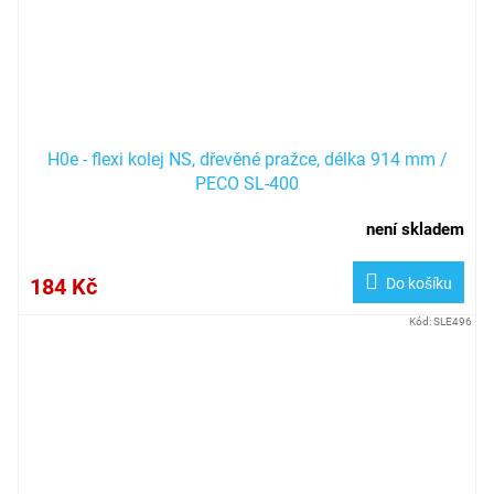
H0e - flexi kolej NS, dřevěné pražce, délka 914 mm /
PECO SL-400
není skladem
184 Kč
Do košíku
Kód:
SLE496