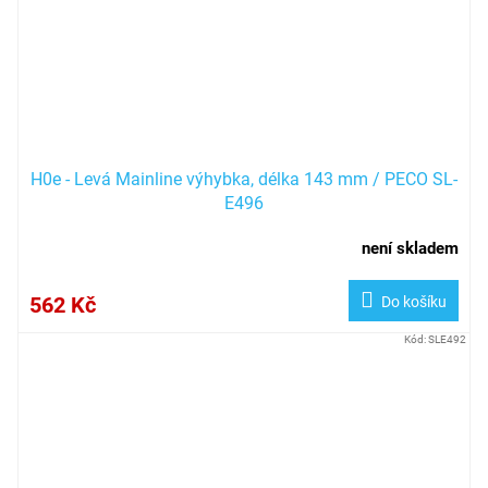
H0e - Levá Mainline výhybka, délka 143 mm / PECO SL-
E496
není skladem
562 Kč
Do košíku
Kód:
SLE492