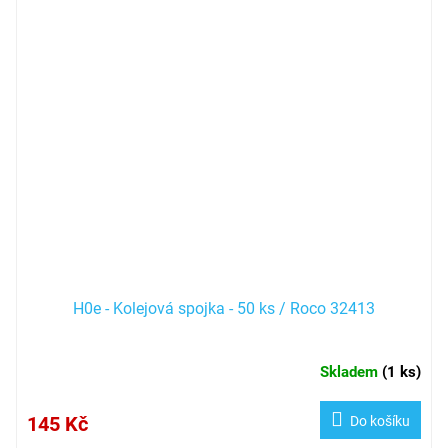
H0e - Kolejová spojka - 50 ks / Roco 32413
Skladem
(
1 ks
)
145 Kč
Do košíku