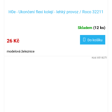
H0e - Ukončení flexi kolejí - lehký provoz / Roco 32211
Skladem
(
12 ks
)
26 Kč
Do košíku
modelová železnice
Kód:
85182TI