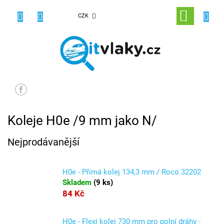
Přejít
na
NÁKUPNÍ
CZK
obsah
KOŠÍK
Koleje H0e /9 mm jako N/
Nejprodávanější
H0e - Přímá kolej 134,3 mm / Roco 32202
Skladem
(
9 ks
)
84 Kč
H0e - Flexi kolej 730 mm pro polní dráhy -