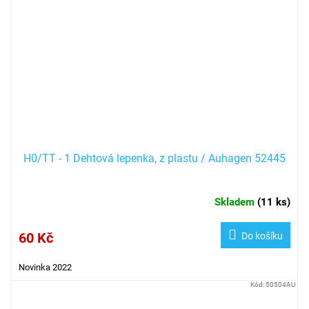
H0/TT - 1 Dehtová lepenka, z plastu / Auhagen 52445
Skladem
(
11 ks
)
60 Kč
Do košíku
Novinka 2022
Kód:
50504AU