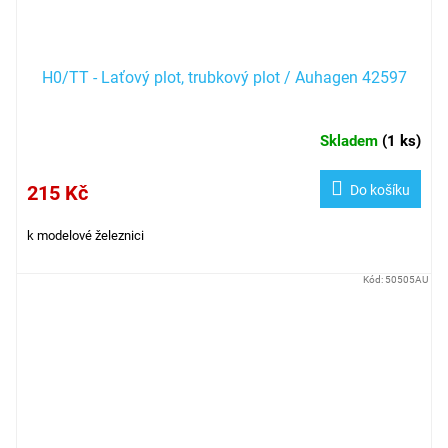
H0/TT - Laťový plot, trubkový plot / Auhagen 42597
Skladem
(
1 ks
)
215 Kč
Do košíku
k modelové železnici
Kód:
50505AU