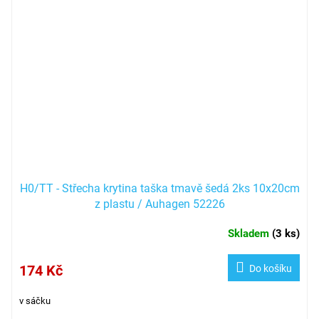
H0/TT - Střecha krytina taška tmavě šedá 2ks 10x20cm
z plastu / Auhagen 52226
Skladem
(
3 ks
)
174 Kč
Do košíku
v sáčku