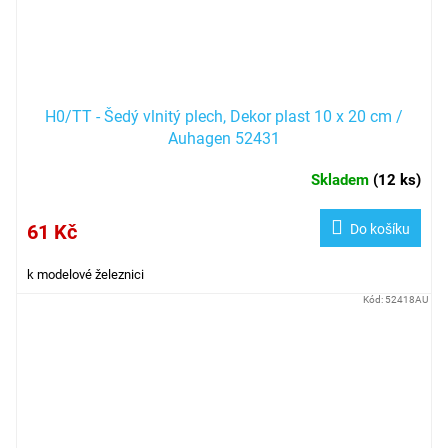
H0/TT - Šedý vlnitý plech, Dekor plast 10 x 20 cm /
Auhagen 52431
Skladem
(
12 ks
)
61 Kč
Do košíku
k modelové železnici
Kód:
52418AU