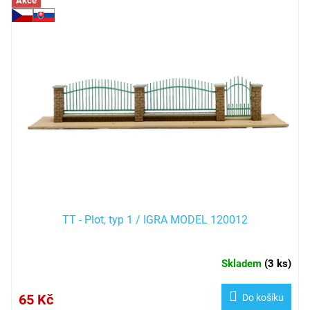
V
Akce
ý
p
i
s
p
r
o
d
u
k
t
ů
TT - Plot, typ 1 / IGRA MODEL 120012
Skladem
(
3 ks
)
65 Kč
Do košíku