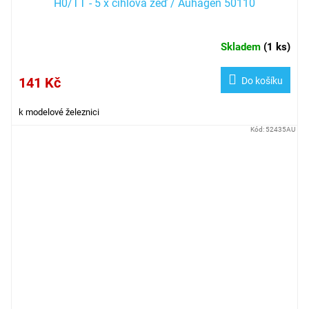
H0/TT - 5 x cihlová zeď / Auhagen 50110
Skladem
(
1 ks
)
141 Kč
Do košíku
k modelové železnici
Kód:
52435AU