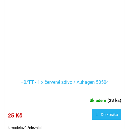
H0/TT - 1 x červené zdivo / Auhagen 50504
Skladem
(
23 ks
)
25 Kč
Do košíku
k modelové železnici