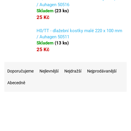
/ Auhagen 50516
Skladem
(
23 ks
)
25 Kč
H0/TT - dlažební kostky malé 220 x 100 mm
/ Auhagen 50511
Skladem
(
13 ks
)
25 Kč
Ř
a
Doporučujeme
Nejlevnější
Nejdražší
Nejprodávanější
z
Abecedně
e
n
í
p
r
23
Na skladě
o
d
u
5
Akce