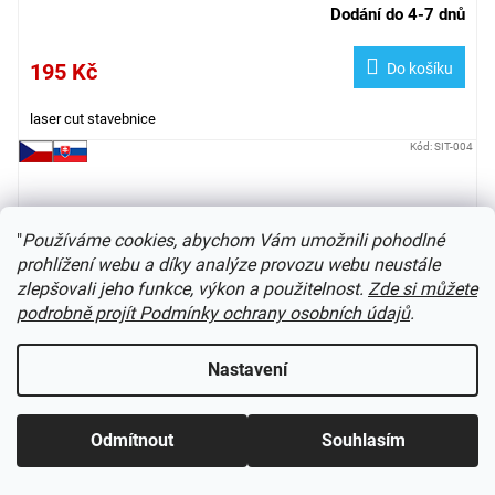
Dodání do 4-7 dnů
195 Kč
Do košíku
laser cut stavebnice
Kód:
SIT-004
"
Používáme cookies, abychom Vám umožnili pohodlné
prohlížení webu a díky analýze provozu webu neustále
zlepšovali jeho funkce, výkon a použitelnost.
Zde si můžete
podrobně projít Podmínky ochrany osobních údajů
.
Nastavení
Odmítnout
Souhlasím