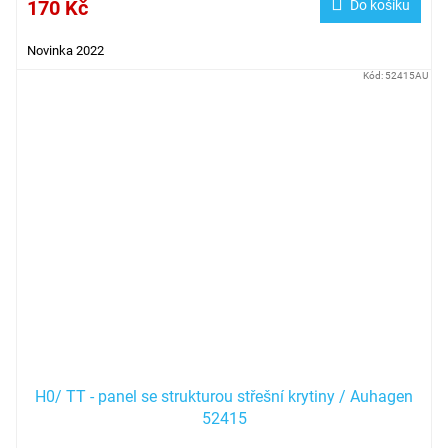
170 Kč
Do košíku
Novinka 2022
Kód:
52415AU
H0/ TT - panel se strukturou střešní krytiny / Auhagen
52415