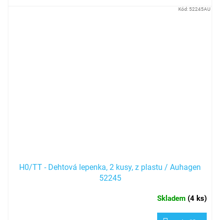
Kód:
52245AU
H0/TT - Dehtová lepenka, 2 kusy, z plastu / Auhagen
52245
Skladem
(
4 ks
)