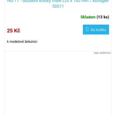
H0/TT - dlažební kostky malé 220 x 100 mm / Auhagen
50511
Skladem
(
13 ks
)
25 Kč
Do košíku
k modelové železnici
Kód:
42597AU