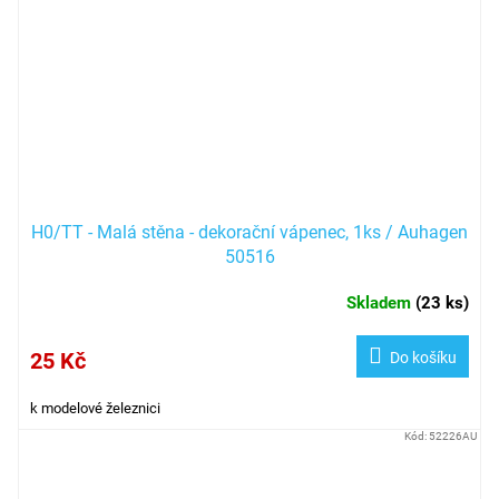
H0/TT - Malá stěna - dekorační vápenec, 1ks / Auhagen
50516
Skladem
(
23 ks
)
25 Kč
Do košíku
k modelové železnici
Kód:
52226AU