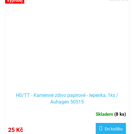
Výprodej
H0/TT - Kamenné zdivo papírové - lepenka, 1ks /
Auhagen 50515
Skladem
(
8 ks
)
25 Kč
Do košíku