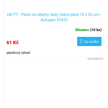
H0/TT - Plech na střechy šedý, Dekor plast 10 x 20 cm /
Auhagen 52435
Skladem
(
10 ks
)
61 Kč
Do košíku
plastikový výlisek
Kód:
52431AU