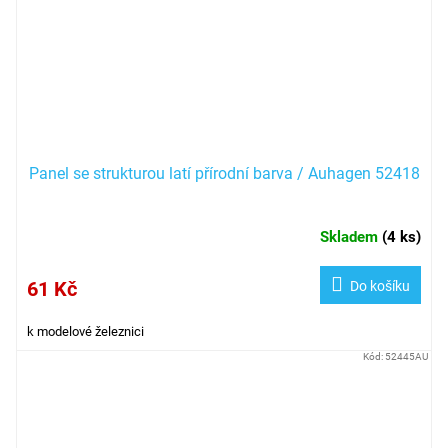
Panel se strukturou latí přírodní barva / Auhagen 52418
Skladem
(
4 ks
)
61 Kč
Do košíku
k modelové železnici
Kód:
52445AU