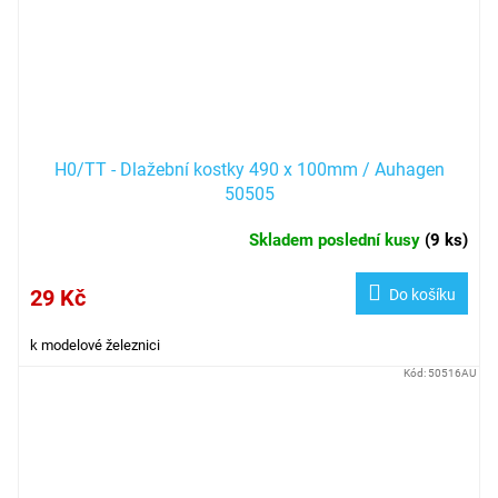
H0/TT - Dlažební kostky 490 x 100mm / Auhagen
50505
Skladem poslední kusy
(
9 ks
)
29 Kč
Do košíku
k modelové železnici
Kód:
50516AU