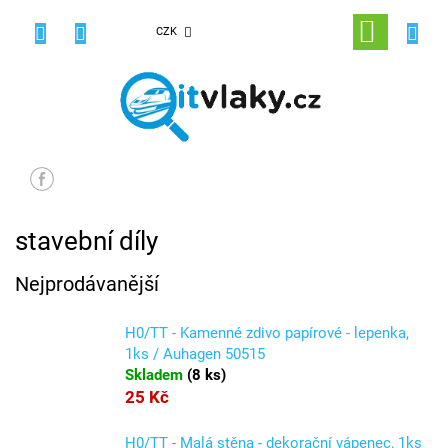
Přejít
na
NÁKUPNÍ
CZK
obsah
KOŠÍK
stavební díly
Nejprodávanější
H0/TT - Kamenné zdivo papírové - lepenka,
1ks / Auhagen 50515
Skladem
(
8 ks
)
25 Kč
H0/TT - Malá stěna - dekorační vápenec, 1ks