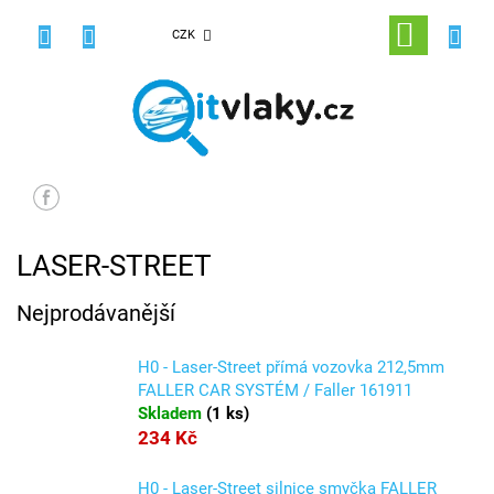
Přejít
na
NÁKUPNÍ
CZK
obsah
KOŠÍK
LASER-STREET
Nejprodávanější
H0 - Laser-Street přímá vozovka 212,5mm
FALLER CAR SYSTÉM / Faller 161911
Skladem
(
1 ks
)
234 Kč
H0 - Laser-Street silnice smyčka FALLER