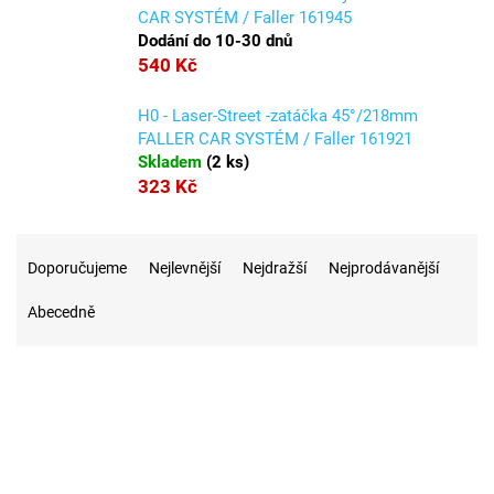
CAR SYSTÉM / Faller 161945
Dodání do 10-30 dnů
540 Kč
H0 - Laser-Street -zatáčka 45°/218mm
FALLER CAR SYSTÉM / Faller 161921
Skladem
(
2 ks
)
323 Kč
Ř
a
Doporučujeme
Nejlevnější
Nejdražší
Nejprodávanější
z
Abecedně
e
n
í
p
r
9
Na skladě
o
d
u