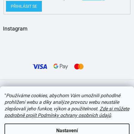
PŘIHLÁSIT SE
Instagram
Vytvořil Shoptet
"
Používáme cookies, abychom Vám umožnili pohodlné
prohlížení webu a díky analýze provozu webu neustále
Copyright 2026
itvlaky.cz
. Všechna práva vyhrazena.
Upravit nastavení cookies
zlepšovali jeho funkce, výkon a použitelnost.
Zde si můžete
podrobně projít Podmínky ochrany osobních údajů
.
Nastavení