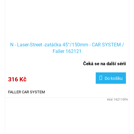
N - Laser-Street -zatáčka 45°/150mm - CAR SYSTEM /
Faller 162121
Čeká se na další sérii
316 Kč
Do košíku
FALLER CAR SYSTEM
Kód:
162110FA