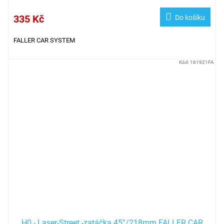
335 Kč
Do košíku
FALLER CAR SYSTEM
Kód:
161921FA
H0 - Laser-Street -zatáčka 45°/218mm FALLER CAR