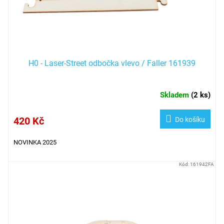
u
k
t
ů
H0 - Laser-Street odbočka vlevo / Faller 161939
Skladem
(
2 ks
)
420 Kč
Do košíku
NOVINKA 2025
Kód:
161942FA