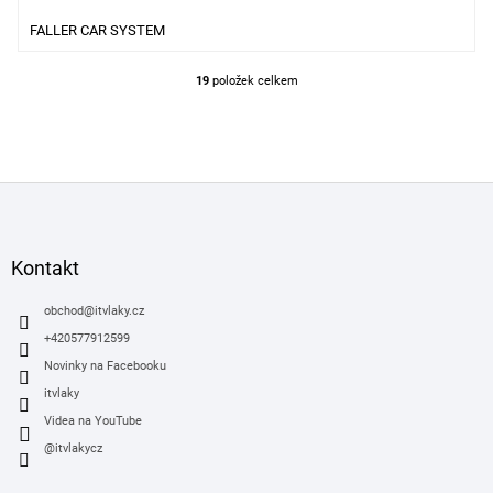
FALLER CAR SYSTEM
19
položek celkem
O
v
l
á
d
Z
a
á
c
í
p
p
a
Kontakt
r
t
v
í
obchod
@
itvlaky.cz
k
y
+420577912599
v
Novinky na Facebooku
ý
itvlaky
p
i
Videa na YouTube
s
@itvlakycz
u