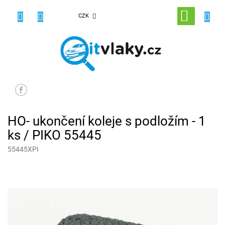
Přejít
na
NÁKUPNÍ
CZK
obsah
KOŠÍK
HO- ukončení koleje s podložím - 1
ks / PIKO 55445
55445XPI