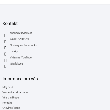
Z
á
p
a
Kontakt
t
í
obchod
@
itvlaky.cz
+420577912599
Novinky na Facebooku
itvlaky
Videa na YouTube
@itvlakycz
Informace pro vás
Můj účet
Vrácení a reklamace
Vše o nákupu
Kontakt
Otevírací doba