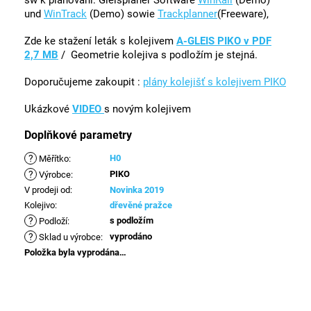
sw k plánování: Gleisplaner Software
WinRail
(Demo)
und
WinTrack
(Demo) sowie
Trackplanner
(Freeware),
Zde ke stažení leták s kolejivem
A-GLEIS PIKO v PDF
2,7 MB
/ Geometrie kolejiva s podložím je stejná.
Doporučujeme zakoupit :
plány kolejišť s kolejivem PIKO
Ukázkové
VIDEO
s novým kolejivem
Doplňkové parametry
?
H0
Měřítko
:
?
PIKO
Výrobce
:
V prodeji od
:
Novinka 2019
Kolejivo
:
dřevěné pražce
?
s podložím
Podloží
:
?
vyprodáno
Sklad u výrobce
:
Položka byla vyprodána…