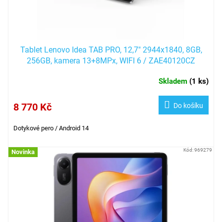
k
t
ů
Tablet Lenovo Idea TAB PRO, 12,7" 2944x1840, 8GB,
256GB, kamera 13+8MPx, WIFI 6 / ZAE40120CZ
Skladem
(
1 ks
)
8 770 Kč
Do košíku
Dotykové pero / Android 14
Kód:
969279
Novinka