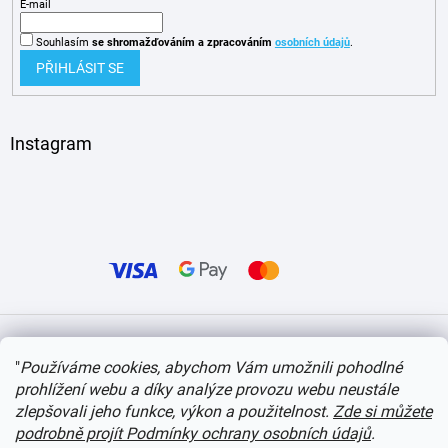
E-mail
Souhlasím
se shromažďováním
a zpracováním
osobních údajů
.
PŘIHLÁSIT SE
Instagram
Vytvořil Shoptet
"
Používáme cookies, abychom Vám umožnili pohodlné
prohlížení webu a díky analýze provozu webu neustále
Copyright 2026
itvlaky.cz
. Všechna práva vyhrazena.
Upravit nastavení cookies
zlepšovali jeho funkce, výkon a použitelnost.
Zde si můžete
podrobně projít Podmínky ochrany osobních údajů
.