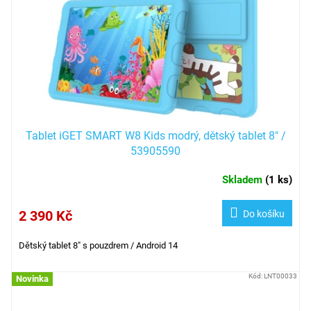
Tablet iGET SMART W8 Kids modrý, dětský tablet 8" /
53905590
Skladem
(
1 ks
)
2 390 Kč
Do košíku
Dětský tablet 8" s pouzdrem / Android 14
Kód:
LNT00033
Novinka