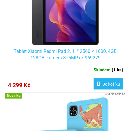
Tablet Xiaomi Redmi Pad 2, 11" 2560 × 1600, 4GB,
128GB, kamera 8+5MPx / 969279
Skladem
(
1 ks
)
4 299 Kč
Do košíku
Kód:
53905590
Novinka