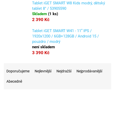
Tablet iGET SMART W8 Kids modrý, dětský
tablet 8" / 53905590
Skladem
(
1 ks
)
2 390 Kč
Tablet iGET SMART W41 - 11” IPS /
1920x1200 / 6GB+128GB / Android 15 /
pouzdro / modrý
není skladem
3 390 Kč
Ř
a
Doporučujeme
Nejlevnější
Nejdražší
Nejprodávanější
z
Abecedně
e
n
í
p
r
3
Na skladě
o