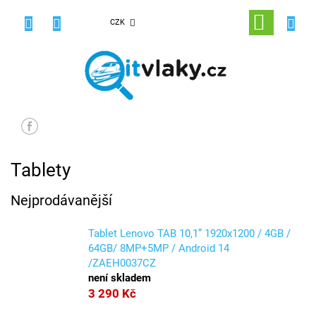
Přejít
na
NÁKUPNÍ
CZK
obsah
KOŠÍK
Tablety
Nejprodávanější
Tablet Lenovo TAB 10,1” 1920x1200 / 4GB /
64GB/ 8MP+5MP / Android 14
/ZAEH0037CZ
není skladem
3 290 Kč