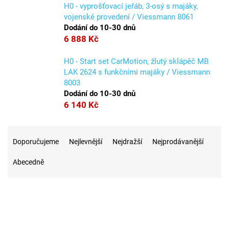
H0 - vyprošťovací jeřáb, 3-osý s majáky,
vojenské provedení / Viessmann 8061
Dodání do 10-30 dnů
6 888 Kč
H0 - Start set CarMotion, žlutý sklápěč MB
LAK 2624 s funkčními majáky / Viessmann
8003
Dodání do 10-30 dnů
6 140 Kč
Ř
a
Doporučujeme
Nejlevnější
Nejdražší
Nejprodávanější
z
Abecedně
e
n
í
p
r
o