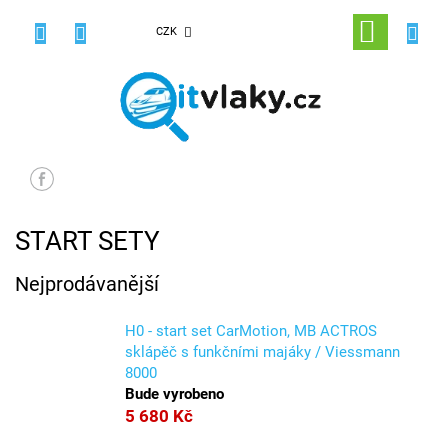
Přejít
na
NÁKUPNÍ
CZK
obsah
KOŠÍK
START SETY
Nejprodávanější
H0 - start set CarMotion, MB ACTROS
sklápěč s funkčními majáky / Viessmann
8000
Bude vyrobeno
5 680 Kč