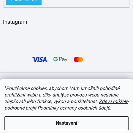
Instagram
Vytvořil Shoptet
"
Používáme cookies, abychom Vám umožnili pohodlné
prohlížení webu a díky analýze provozu webu neustále
Copyright 2026
itvlaky.cz
. Všechna práva vyhrazena.
Upravit nastavení cookies
zlepšovali jeho funkce, výkon a použitelnost.
Zde si můžete
podrobně projít Podmínky ochrany osobních údajů
.
Nastavení