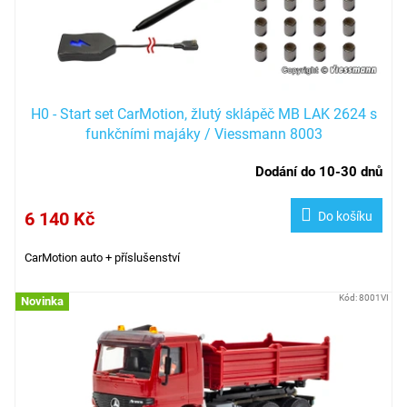
H0 - Start set CarMotion, žlutý sklápěč MB LAK 2624 s
funkčními majáky / Viessmann 8003
Dodání do 10-30 dnů
6 140 Kč
Do košíku
CarMotion auto + příslušenství
Kód:
8001VI
Novinka