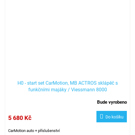
H0 - start set CarMotion, MB ACTROS sklápěč s
funkčními majáky / Viessmann 8000
Bude vyrobeno
5 680 Kč
Do košíku
CarMotion auto + příslušenství