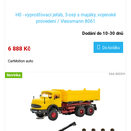
H0 - vyprošťovací jeřáb, 3-osý s majáky, vojenské
provedení / Viessmann 8061
Dodání do 10-30 dnů
6 888 Kč
Do košíku
CarMotion auto
Kód:
8003VI
Novinka