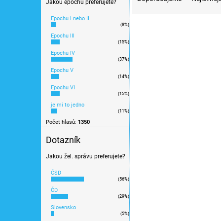
Jakou epochu preferujete?
z
e
Epochu I nebo II
V
(8%)
n
ý
Epochu III
í
(15%)
p
p
Epochu IV
i
(37%)
r
s
Epochu V
o
p
(14%)
d
r
Epochu VI
u
(15%)
o
je mi to jedno
k
d
(11%)
t
u
Počet hlasů:
1350
ů
k
Dotazník
t
Dřevěná vláčkodráha Pa
ů
Jakou žel. správu preferujete?
small foot LE5998
ČSD
(56%)
ČD
(29%)
249 Kč
Slovensko
(5%)