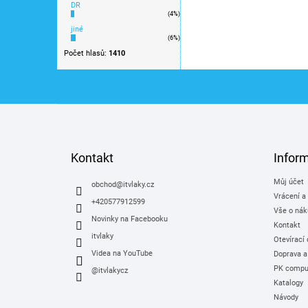
DR
Rozměry dráhy: 112x44 cm
(4%)
jiné
(6%)
Počet hlasů:
1410
Z
á
p
a
Kontakt
Infor
t
Můj účet
í
obchod
@
itvlaky.cz
Vrácení a
+420577912599
Vše o nák
Novinky na Facebooku
Kontakt
itvlaky
Otevírací
Videa na YouTube
Doprava a
PK comput
@itvlakycz
Katalogy
Návody