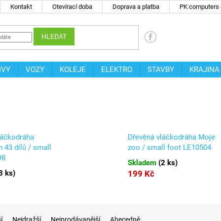
Kontakt
Otevírací doba
Doprava a platba
PK computers -
HLEDAT
IVY
VOZY
KOLEJE
ELEKTRO
STAVBY
KRAJINA
láčkodráha
Dřevěná vláčkodráha Moje
 43 dílů / small
zoo / small foot LE10504
98
Skladem
(
2 ks
)
3 ks
)
199 Kč
í
Nejdražší
Nejprodávanější
Abecedně