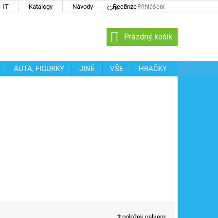
 IT
Katalogy
Návody
Recenze
Přihlášení
CZK
NÁKUPNÍ
Prázdný košík
KOŠÍK
AUTA, FIGURKY
JINÉ
VŠE
HRAČKY
2
položek celkem