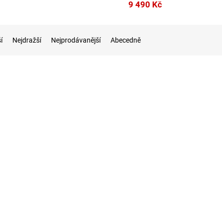
9 490 Kč
í
Nejdražší
Nejprodávanější
Abecedně
Kód:
E1504FA-BQ2553W
Kód:
18700309505
ok Go 15/E1504FA-
Notebook Acer i5-1235U/15,3"/ 8GB/
512GB SSD/ W11H/ Aspire Go 15, AG15-
GB/AMD int/W11H
51P-50MX
Skladem
(
1 ks
)
Skladem
(
1 