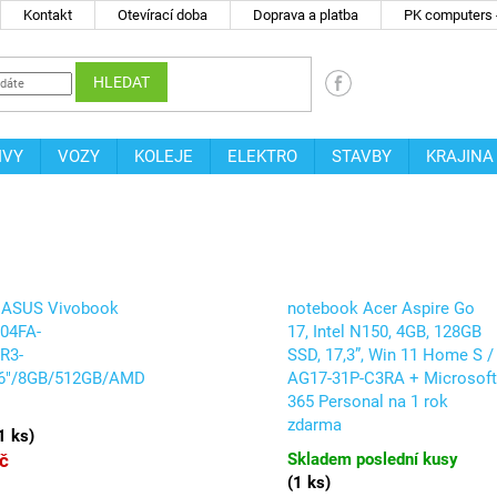
Kontakt
Otevírací doba
Doprava a platba
PK computers -
HLEDAT
IVY
VOZY
KOLEJE
ELEKTRO
STAVBY
KRAJINA
 ASUS Vivobook
notebook Acer Aspire Go
04FA-
17, Intel N150, 4GB, 128GB
R3-
SSD, 17,3”, Win 11 Home S /
,6"/8GB/512GB/AMD
AG17-31P-C3RA + Microsof
365 Personal na 1 rok
zdarma
1 ks
)
č
Skladem poslední kusy
(
1 ks
)