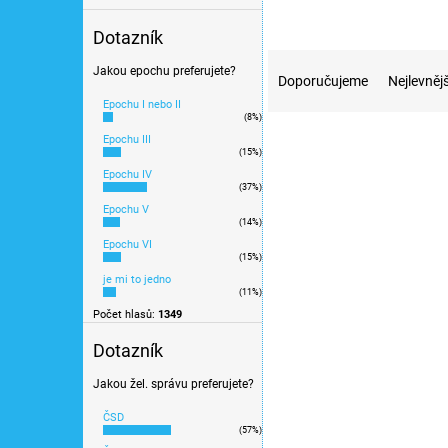
Dotazník
Ř
Jakou epochu preferujete?
a
Doporučujeme
Nejlevnějš
z
Epochu I nebo II
(8%)
e
V
Novinka
Epochu III
n
ý
(15%)
í
p
Epochu IV
p
(37%)
i
r
Epochu V
s
(14%)
o
p
Epochu VI
d
(15%)
r
u
je mi to jedno
o
(11%)
k
d
Počet hlasů:
1349
t
u
ů
Dotazník
k
t
Notebook ASUS Vivobo
Jakou žel. správu preferujete?
ů
BQ2553W/R3-
ČSD
7320U/15,6"/8GB/512
(57%)