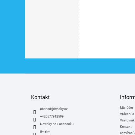
Skladem
na 1 rok zdarma
9 490 Kč
velký LCD /
NX.J4LEC.002
Z
á
p
a
Kontakt
Infor
t
Můj účet
í
obchod
@
itvlaky.cz
Vrácení a
+420577912599
Vše o nák
Novinky na Facebooku
Kontakt
itvlaky
Otevírací