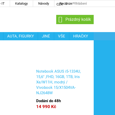
 IT
Katalogy
Návody
Recenze
Přihlášení
CZK
NÁKUPNÍ
Prázdný košík
KOŠÍK
AUTA, FIGURKY
JINÉ
VŠE
HRAČKY
Notebook ASUS i5-1334U,
15,6" ,FHD, 16GB, 1TB, Iris
Xe/W11H, modrý /
t
Vivobook 15/X1504VA-
NJ2648W
Dodání do 48h
14 990 Kč