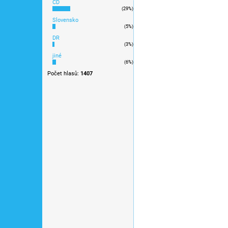
ČD
(29%)
Slovensko
10 489 Kč
(5%)
DR
(3%)
Windows 11
jiné
(6%)
Výprodej
Počet hlasů:
1407
notebook Acer Aspire Go
4GB, 128GB SSD, 17,3”,
AG17-31P-C3RA + Micro