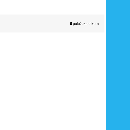
5
položek celkem
950MX
Kód:
X1502VA-NJ880W
Notebook ASUS Vivobook 15/X1502VA, I5-
13420H/16GB/512GB/15,6"/ Win 11 Home
ks
)
Skladem
(
1 ks
)