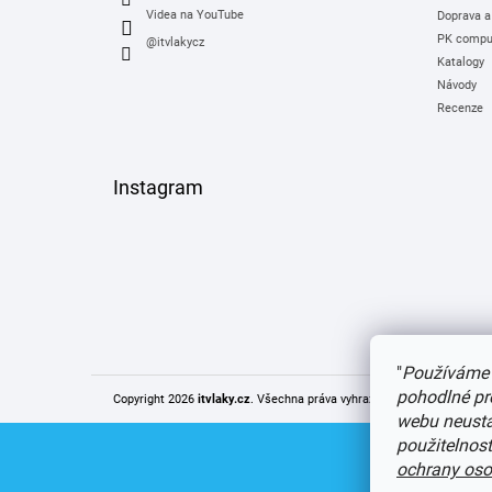
Videa na YouTube
Doprava a
PK comput
@itvlakycz
Katalogy
Návody
Recenze
Instagram
"
Používáme 
pohodlné pr
Copyright 2026
itvlaky.cz
. Všechna práva vyhrazena.
Upravit nastaven
webu neustál
použitelnos
ochrany oso