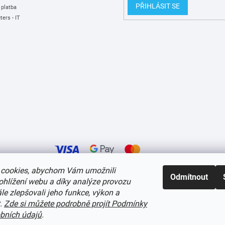
p
PŘIHLÁSIT SE
 platba
i
ers - IT
s
u
cookies, abychom Vám umožnili
Odmítnout
ohlížení webu a díky analýze provozu
í cookies
e zlepšovali jeho funkce, výkon a
t.
Zde si můžete podrobně projít Podmínky
bních údajů
.