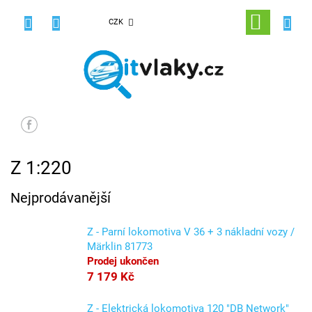
Přejít
na
NÁKUPNÍ
CZK
obsah
KOŠÍK
Z 1:220
Nejprodávanější
Z - Parní lokomotiva V 36 + 3 nákladní vozy /
Märklin 81773
Prodej ukončen
7 179 Kč
Z - Elektrická lokomotiva 120 "DB Network"