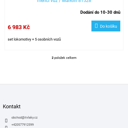
měřící vůz / Märklin 81528
Dodání do 10-30 dnů
6 983 Kč
Do košíku
set lokomotivy + 5 osobních vozů
2
položek celkem
O
v
l
á
d
Z
a
á
c
í
p
p
a
Kontakt
r
t
v
í
obchod
@
itvlaky.cz
k
y
+420577912599