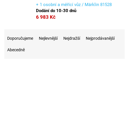
+ 1 osobní a měřící vůz / Märklin 81528
Dodání do 10-30 dnů
6 983 Kč
Ř
a
Doporučujeme
Nejlevnější
Nejdražší
Nejprodávanější
z
Abecedně
e
n
í
p
r
o
d
u
2
Novinka
k
t
ů
Značky
Položek k zobrazení:
2