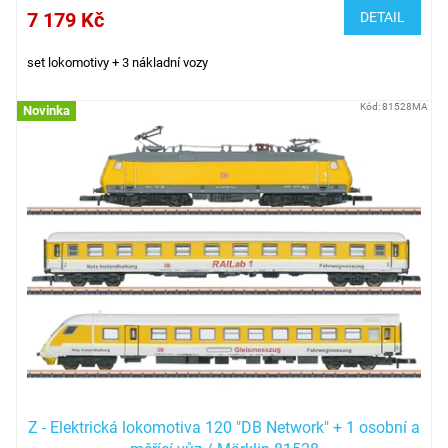
7 179 Kč
DETAIL
set lokomotivy + 3 nákladní vozy
Kód:
81528MA
Novinka
Z - Elektrická lokomotiva 120 "DB Network" + 1 osobní a