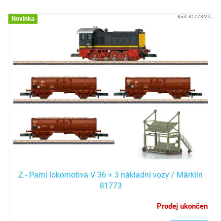
V
Kód:
81773MA
Novinka
ý
p
i
s
p
r
o
d
u
k
t
ů
Z - Parní lokomotiva V 36 + 3 nákladní vozy / Märklin
81773
Prodej ukončen