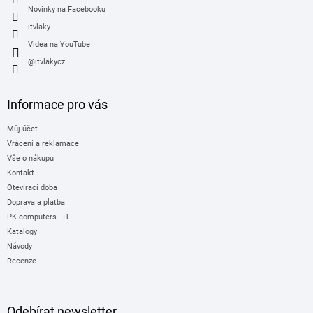
v
Novinky na Facebooku
ý
itvlaky
p
i
Videa na YouTube
s
@itvlakycz
u
Informace pro vás
Můj účet
Vrácení a reklamace
Vše o nákupu
Kontakt
Otevírací doba
Doprava a platba
PK computers - IT
Katalogy
Návody
Recenze
Odebírat newsletter