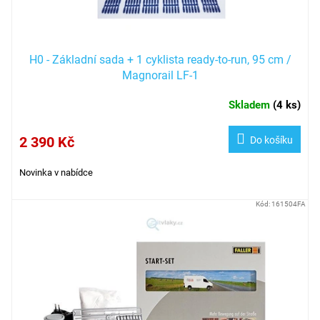
t
ů
H0 - Základní sada + 1 cyklista ready-to-run, 95 cm /
Magnorail LF-1
Skladem
(
4 ks
)
2 390 Kč
Do košíku
Novinka v nabídce
Kód:
161504FA