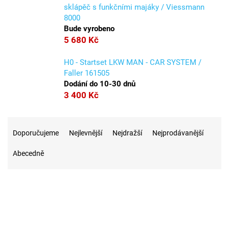
sklápěč s funkčními majáky / Viessmann
8000
Bude vyrobeno
5 680 Kč
H0 - Startset LKW MAN - CAR SYSTEM /
Faller 161505
Dodání do 10-30 dnů
3 400 Kč
Ř
a
Doporučujeme
Nejlevnější
Nejdražší
Nejprodávanější
z
Abecedně
e
n
í
p
r
2
Na skladě
o
d