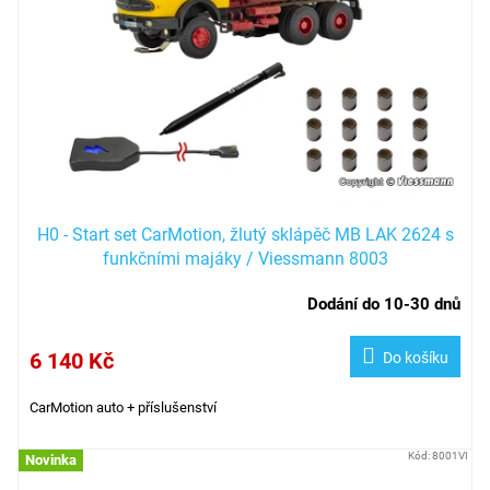
H0 - Start set CarMotion, žlutý sklápěč MB LAK 2624 s
funkčními majáky / Viessmann 8003
Dodání do 10-30 dnů
6 140 Kč
Do košíku
CarMotion auto + příslušenství
Kód:
8001VI
Novinka