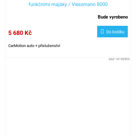
funkčními majáky / Viessmann 8000
Bude vyrobeno
5 680 Kč
Do košíku
CarMotion auto + příslušenství
Kód:
161505FA