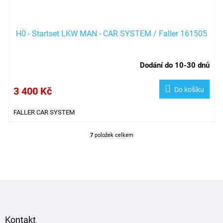
H0 - Startset LKW MAN - CAR SYSTEM / Faller 161505
Dodání do 10-30 dnů
3 400 Kč
Do košíku
FALLER CAR SYSTEM
7
položek celkem
O
v
l
á
d
Z
a
á
c
í
p
p
a
Kontakt