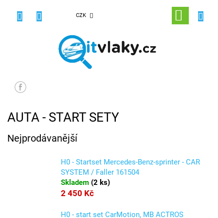
Přejít
na
NÁKUPNÍ
CZK
obsah
KOŠÍK
AUTA - START SETY
Nejprodávanější
H0 - Startset Mercedes-Benz-sprinter - CAR
SYSTEM / Faller 161504
Skladem
(
2 ks
)
2 450 Kč
H0 - start set CarMotion, MB ACTROS