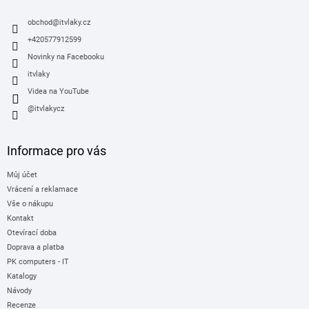
r
t
v
í
obchod
@
itvlaky.cz
k
y
+420577912599
v
Novinky na Facebooku
ý
itvlaky
p
i
Videa na YouTube
s
@itvlakycz
u
Informace pro vás
Můj účet
Vrácení a reklamace
Vše o nákupu
Kontakt
Otevírací doba
Doprava a platba
PK computers - IT
Katalogy
Návody
Recenze