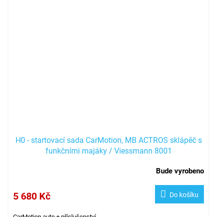
H0 - startovací sada CarMotion, MB ACTROS sklápěč s
funkčními majáky / Viessmann 8001
Bude vyrobeno
5 680 Kč
Do košíku
CarMotion auto + příslušenství