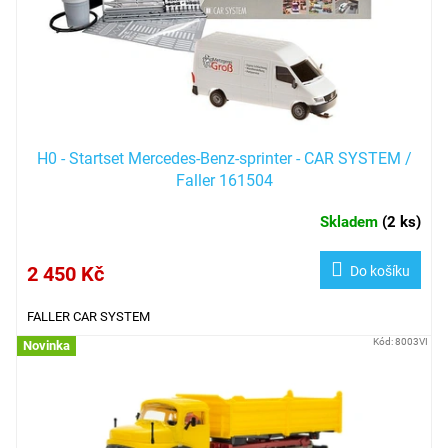
H0 - Startset Mercedes-Benz-sprinter - CAR SYSTEM /
Faller 161504
Skladem
(
2 ks
)
2 450 Kč
Do košíku
FALLER CAR SYSTEM
Kód:
8003VI
Novinka