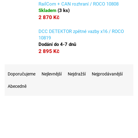
RailCom + CAN rozhraní / ROCO 10808
Skladem
(
3 ks
)
2 870 Kč
DCC DETEKTOR zpětné vazby x16 / ROCO
10819
Dodání do 4-7 dnů
2 895 Kč
Ř
a
Doporučujeme
Nejlevnější
Nejdražší
Nejprodávanější
z
Abecedně
e
n
í
p
r
1
Na skladě
o
d
u