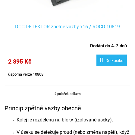
DCC DETEKTOR zpětné vazby x16 / ROCO 10819
Dodání do 4-7 dnů
2 895 Kč
Do košíku
úsporná verze 10808
2
položek celkem
O
v
Princip zpětné vazby obecně
l
á
d
Kolej je rozdělena na bloky (izolované úseky).
a
c
V úseku se detekuje proud (nebo změna napětí), když