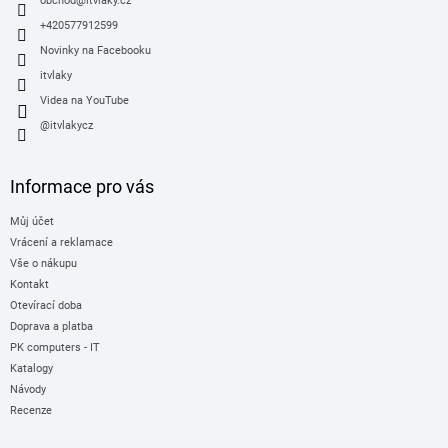
í
obchod
@
itvlaky.cz
+420577912599
Novinky na Facebooku
itvlaky
Videa na YouTube
@itvlakycz
Informace pro vás
Můj účet
Vrácení a reklamace
Vše o nákupu
Kontakt
Otevírací doba
Doprava a platba
PK computers - IT
Katalogy
Návody
Recenze