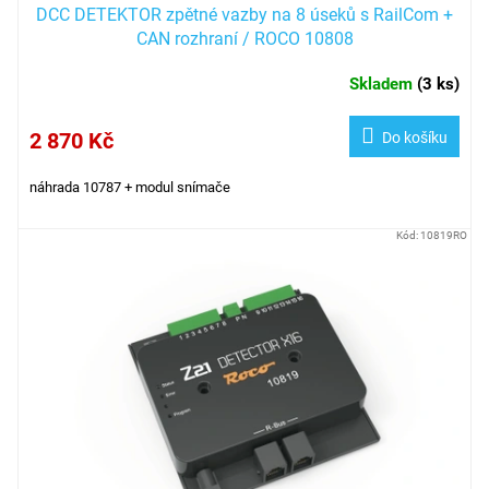
DCC DETEKTOR zpětné vazby na 8 úseků s RailCom +
CAN rozhraní / ROCO 10808
Skladem
(
3 ks
)
2 870 Kč
Do košíku
náhrada 10787 + modul snímače
Kód:
10819RO