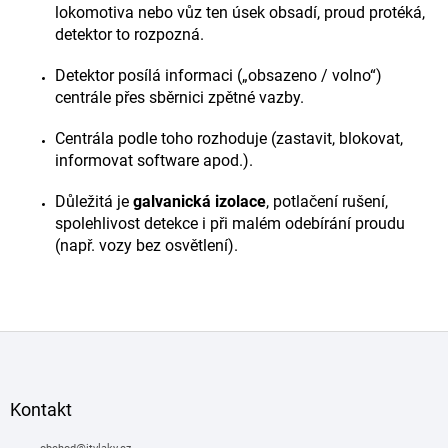
í
lokomotiva nebo vůz ten úsek obsadí, proud protéká,
p
detektor to rozpozná.
r
v
Detektor posílá informaci („obsazeno / volno“)
k
centrále přes sběrnici zpětné vazby.
y
v
ý
Centrála podle toho rozhoduje (zastavit, blokovat,
p
informovat software apod.).
i
s
Důležitá je
galvanická izolace
, potlačení rušení,
u
spolehlivost detekce i při malém odebírání proudu
(např. vozy bez osvětlení).
Z
á
p
a
Kontakt
t