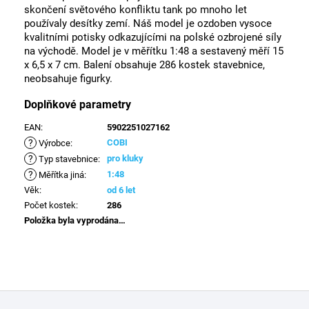
skončení světového konfliktu tank po mnoho let
používaly desítky zemí. Náš model je ozdoben vysoce
kvalitními potisky odkazujícími na polské ozbrojené síly
na východě. Model je v měřítku 1:48 a sestavený měří 15
x 6,5 x 7 cm. Balení obsahuje 286 kostek stavebnice,
neobsahuje figurky.
Doplňkové parametry
EAN
:
5902251027162
?
COBI
Výrobce
:
?
pro kluky
Typ stavebnice
:
?
1:48
Měřítka jiná
:
Věk
:
od 6 let
Počet kostek
:
286
Položka byla vyprodána…
Z