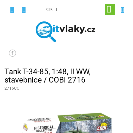
Přejít
na
NÁKUPNÍ
CZK
obsah
KOŠÍK
Tank T-34-85, 1:48, II WW,
stavebnice / COBI 2716
2716CO