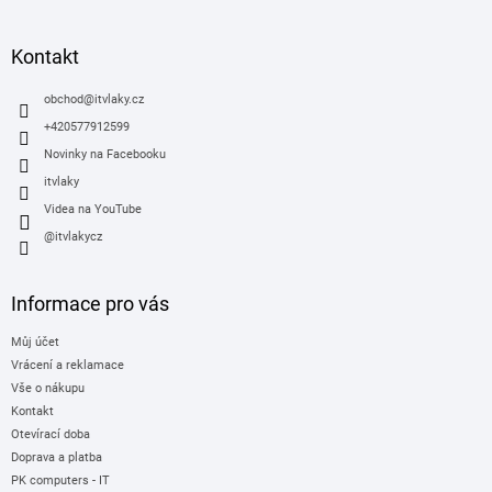
á
p
a
Kontakt
t
í
obchod
@
itvlaky.cz
+420577912599
Novinky na Facebooku
itvlaky
Videa na YouTube
@itvlakycz
Informace pro vás
Můj účet
Vrácení a reklamace
Vše o nákupu
Kontakt
Otevírací doba
Doprava a platba
PK computers - IT