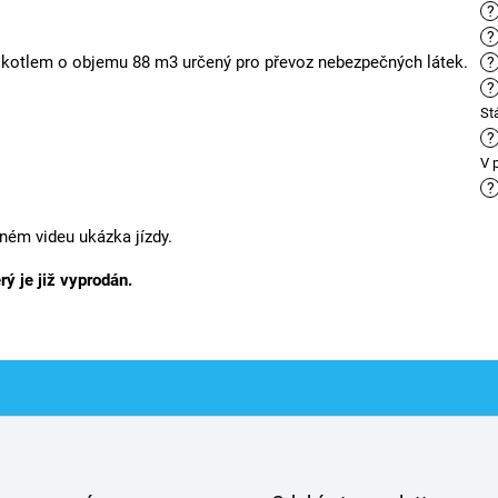
?
?
m kotlem o objemu 88 m3 určený pro převoz nebezpečných látek.
?
?
St
?
V 
?
eném videu ukázka jízdy.
rý je již vyprodán.