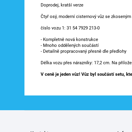
Doprodej, kratší verze
Čtyř osý, moderní cisternový vůz se zkosený
číslo vozu 1: 31 54 7929 213-0
- Kompletně nová konstrukce
- Mnoho oddělených součástí
- Detailně propracovaný přesně dle předlohy
Délka vozu přes nárazníky: 17,2 cm. Na přilož
V ceně je jeden vůz! Vůz byl součástí setu, kte
Z
á
p