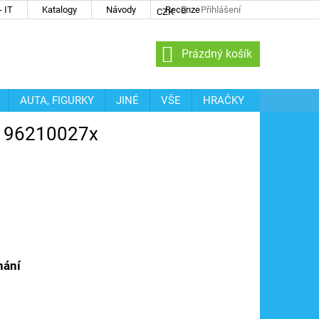
 IT
Katalogy
Návody
Recenze
Přihlášení
CZK
NÁKUPNÍ
Prázdný košík
KOŠÍK
AUTA, FIGURKY
JINÉ
VŠE
HRAČKY
L 96210027x
nání