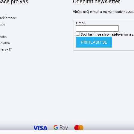
mace pro vás
Odebírat newsletter
Vložte svůj e-mail a my vám budeme zas
 reklamace
E-mail
upu
Souhlasím
se shromažďováním
a z
 doba
PŘIHLÁSIT SE
 platba
ers - IT