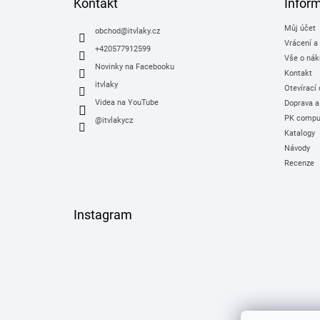
a
Kontakt
Infor
t
Můj účet
í
obchod
@
itvlaky.cz
Vrácení a
+420577912599
Vše o nák
Novinky na Facebooku
Kontakt
itvlaky
Otevírací
Videa na YouTube
Doprava a
PK comput
@itvlakycz
Katalogy
Návody
Recenze
Instagram