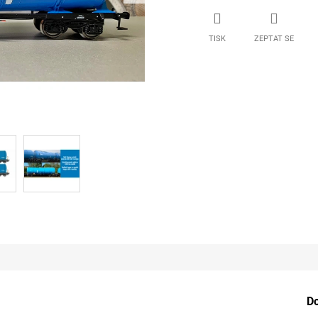
TISK
ZEPTAT SE
D