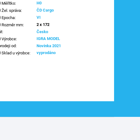
H0
Měřítko
:
ČD Cargo
Žel. správa
:
VI
Epocha
:
2 x 172
Rozměr mm
:
át
:
Česko
IGRA MODEL
Výrobce
:
prodeji od
:
Novinka 2021
vyprodáno
Sklad u výrobce
: