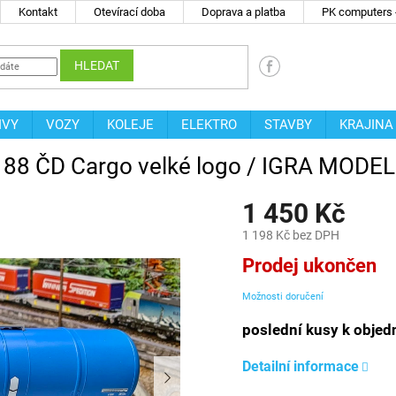
Kontakt
Otevírací doba
Doprava a platba
PK computers -
HLEDAT
IVY
VOZY
KOLEJE
ELEKTRO
STAVBY
KRAJINA
s 88 ČD Cargo velké logo / IGRA MODE
1 450 Kč
1 198 Kč bez DPH
Měrná
Prodej ukončen
cena:
Možnosti doručení
poslední kusy k objed
Detailní informace