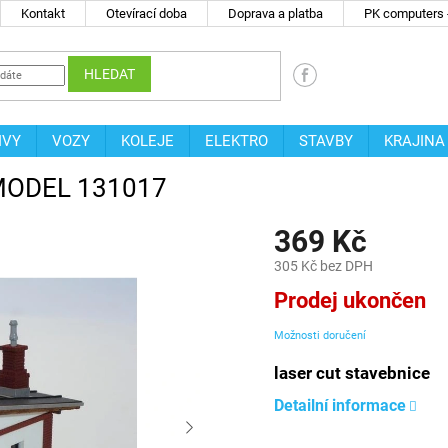
Kontakt
Otevírací doba
Doprava a platba
PK computers -
HLEDAT
IVY
VOZY
KOLEJE
ELEKTRO
STAVBY
KRAJINA
A MODEL 131017
369 Kč
305 Kč bez DPH
Měrná
Prodej ukončen
cena:
Možnosti doručení
laser cut stavebnice
Detailní informace