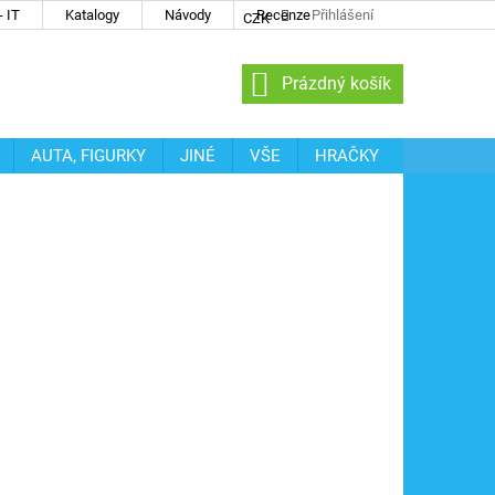
 IT
Katalogy
Návody
Recenze
Přihlášení
CZK
NÁKUPNÍ
Prázdný košík
KOŠÍK
AUTA, FIGURKY
JINÉ
VŠE
HRAČKY