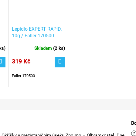
Lepidlo EXPERT RAPID,
10g / Faller 170500
ks
)
Skladem
(
2 ks
)
319 Kč
Faller 170500
D
?
 - Okříšky v mezistaničním úseku Znojmo – Olbramkostel. Dne