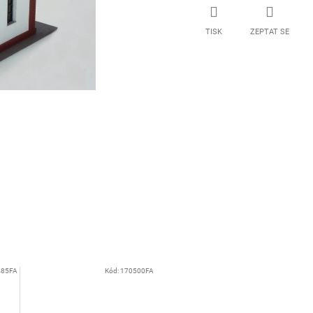
TISK
ZEPTAT SE
485FA
Kód:
170500FA