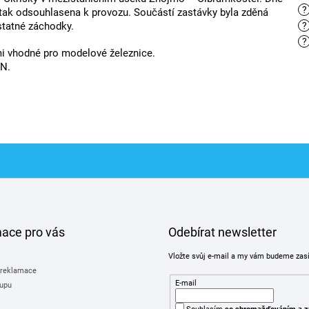
?
 tak odsouhlasena k provozu. Součástí zastávky byla zděná
statné záchodky.
?
?
i vhodné pro modelové železnice.
 N.
mace pro vás
Odebírat newsletter
Vložte svůj e-mail a my vám budeme zas
 reklamace
E-mail
upu