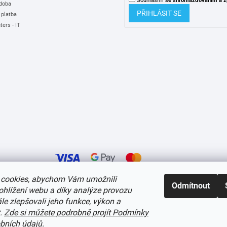
Souhlasím
se shromažďováním
a z
 doba
PŘIHLÁSIT SE
 platba
ers - IT
cookies, abychom Vám umožnili
Odmítnout
ohlížení webu a díky analýze provozu
í cookies
e zlepšovali jeho funkce, výkon a
t.
Zde si můžete podrobně projít Podmínky
bních údajů
.