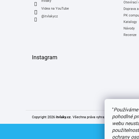
itvlaky
Otevírací
Videa na YouTube
Doprava a
PK comput
@itvlakycz
Katalogy
Návody
Recenze
Instagram
"
Používáme 
pohodlné pr
Copyright 2026
itvlaky.cz
. Všechna práva vyhrazena.
Upravit nastaven
webu neustál
použitelnos
ochrany oso