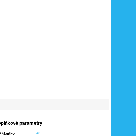
oplňkové parametry
H0
Měřítko
: