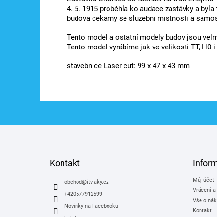
4. 5. 1915 proběhla kolaudace zastávky a byla
budova čekárny se služební místností a samo
Tento model a ostatní modely budov jsou velm
Tento model vyrábíme jak ve velikosti TT, H0 i
stavebnice Laser cut: 99 x 47 x 43 mm
Z
á
p
a
Kontakt
Infor
t
Můj účet
í
obchod
@
itvlaky.cz
Vrácení a
+420577912599
Vše o nák
Novinky na Facebooku
Kontakt