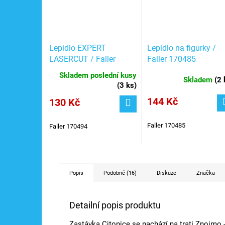
Lepidlo EXPERT
Lepidlo na figurky /
LASERCUT / Faller
Faller 170485
170494
Skladem poslední kusy
Skladem
(
2 
(
3 ks
)
144 Kč
130 Kč
Faller 170485
Faller 170494
Popis
Podobné (16)
Diskuze
Značka
Detailní popis produktu
Zastávka Citonice se nachází na trati Znojmo