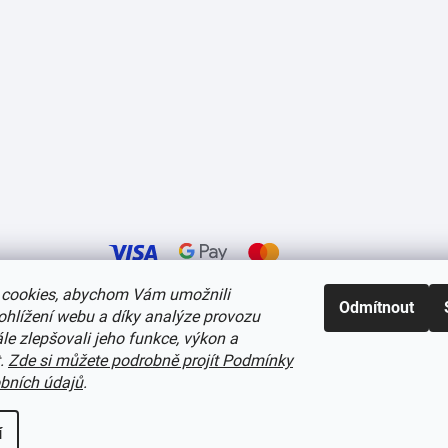
cookies, abychom Vám umožnili
Odmítnout
ohlížení webu a díky analýze provozu
í cookies
e zlepšovali jeho funkce, výkon a
t.
Zde si můžete podrobně projít Podmínky
bních údajů
.
í