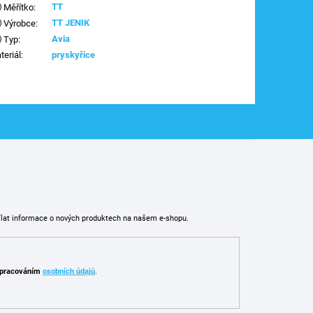
TT
Měřítko
:
TT JENIK
Výrobce
:
Avia
Typ
:
teriál
:
pryskyřice
ílat informace o nových produktech na našem e-shopu.
pracováním
osobních údajů
.