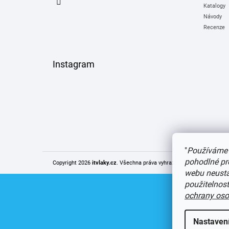
Katalogy
Návody
Recenze
Instagram
"
Používáme 
pohodlné pr
Copyright 2026
itvlaky.cz
. Všechna práva vyhrazena.
Upravit nastaven
webu neustál
použitelnos
ochrany oso
Nastaven