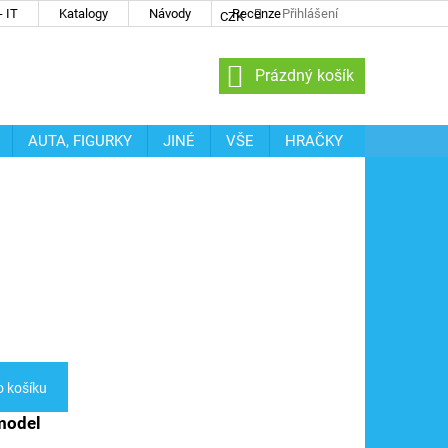
 IT
Katalogy
Návody
Recenze
Přihlášení
CZK
NÁKUPNÍ
Prázdný košík
KOŠÍK
AUTA, FIGURKY
JINÉ
VŠE
HRAČKY
o košíku
model