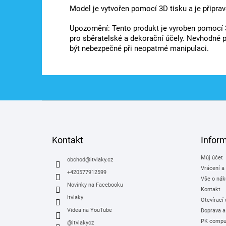
Model je vytvořen pomocí 3D tisku a je připrav
Upozornění: Tento produkt je vyroben pomocí 
pro sběratelské a dekorační účely. Nevhodné p
být nebezpečné při neopatrné manipulaci.
Z
á
p
a
Kontakt
Infor
t
Můj účet
í
obchod
@
itvlaky.cz
Vrácení a
+420577912599
Vše o nák
Novinky na Facebooku
Kontakt
itvlaky
Otevírací
Videa na YouTube
Doprava a
PK comput
@itvlakycz