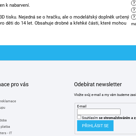
?
en k nabarvení.
?
3D tisku. Nejedná se o hračku, ale o modelářský doplněk určený
?
ro děti do 14 let. Obsahuje drobné a křehké části, které mohou
ma
mace pro vás
Odebírat newsletter
Vložte svůj e-mail a my vám budeme zas
 reklamace
E-mail
upu
Souhlasím
se shromažďováním
a z
 doba
PŘIHLÁSIT SE
 platba
ers - IT