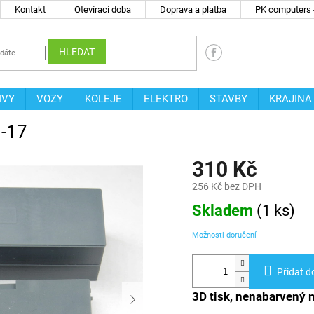
Kontakt
Otevírací doba
Doprava a platba
PK computers -
HLEDAT
IVY
VOZY
KOLEJE
ELEKTRO
STAVBY
KRAJINA
N-17
310 Kč
256 Kč bez DPH
Měrná
Skladem
(
1 ks
)
cena:
Možnosti doručení
Přidat d
3D tisk, nenabarvený 