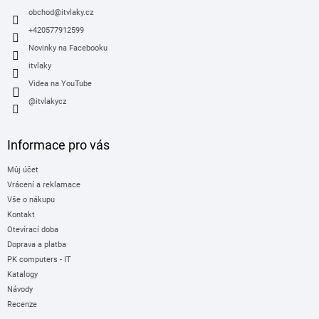
í
obchod
@
itvlaky.cz
+420577912599
Novinky na Facebooku
itvlaky
Videa na YouTube
@itvlakycz
Informace pro vás
Můj účet
Vrácení a reklamace
Vše o nákupu
Kontakt
Otevírací doba
Doprava a platba
PK computers - IT
Katalogy
Návody
Recenze