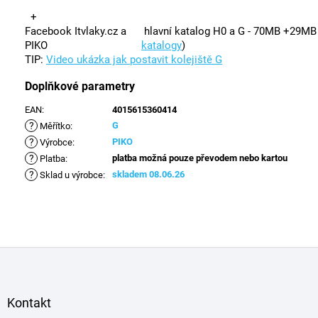
+
Facebook Itvlaky.cz a
hlavní katalog H0 a G - 70MB +29M
PIKO
katalogy
)
TIP:
Video ukázka jak postavit kolejiště G
Doplňkové parametry
EAN
:
4015615360414
?
G
Měřítko
:
?
PIKO
Výrobce
:
?
platba možná pouze převodem nebo kartou
Platba
:
?
skladem 08.06.26
Sklad u výrobce
:
Z
á
p
a
Kontakt
t