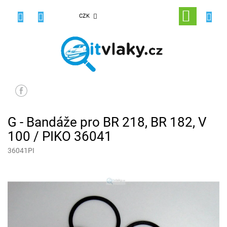
Přejít
na
NÁKUPNÍ
CZK
obsah
KOŠÍK
G - Bandáže pro BR 218, BR 182, V
100 / PIKO 36041
36041PI