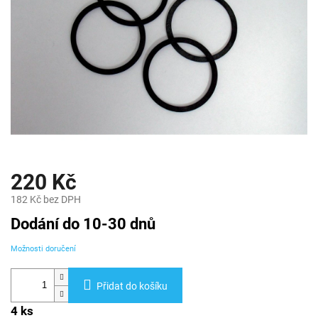
220 Kč
182 Kč bez DPH
Měrná
Dodání do 10-30 dnů
cena:
Možnosti doručení
Přidat do košíku
4 ks