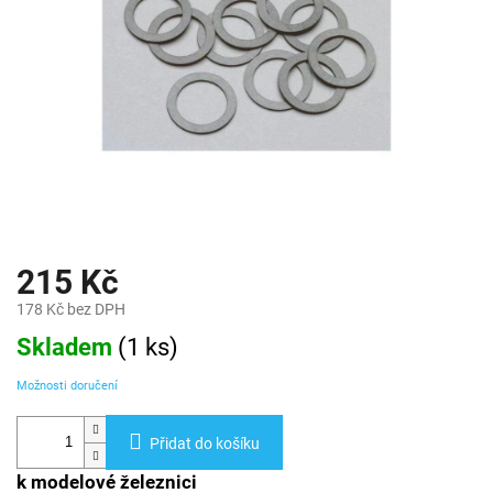
215 Kč
178 Kč bez DPH
Měrná
Skladem
(
1 ks
)
cena:
Možnosti doručení
Přidat do košíku
k modelové železnici