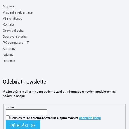
Můj účet
Vrácení a reklamace
Vše o nákupu
Kontakt
Otevírací doba
Doprava a platba
PK computers - IT
Katalogy
Návody
Recenze
Odebírat newsletter
Vložte svůj e-mail a my vám budeme zasílat informace o nových produktech na
našem e-shopu.
E-mail
Souhlasím
se shromažďováním
a zpracováním
osobních údajů
.
PŘIHLÁSIT SE