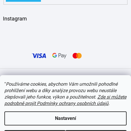
Instagram
Vytvořil Shoptet
"
Používáme cookies, abychom Vám umožnili pohodlné
prohlížení webu a díky analýze provozu webu neustále
Copyright 2026
itvlaky.cz
. Všechna práva vyhrazena.
Upravit nastavení cookies
zlepšovali jeho funkce, výkon a použitelnost.
Zde si můžete
podrobně projít Podmínky ochrany osobních údajů
.
Nastavení