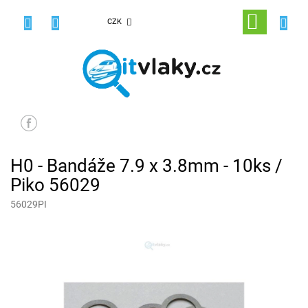
Přejít
na
NÁKUPNÍ
CZK
obsah
KOŠÍK
H0 - Bandáže 7.9 x 3.8mm - 10ks /
Piko 56029
56029PI