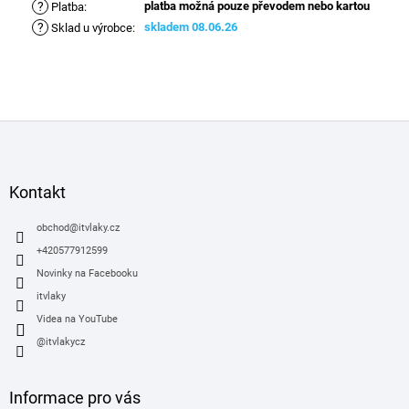
?
platba možná pouze převodem nebo kartou
Platba
:
?
skladem 08.06.26
Sklad u výrobce
:
Z
á
p
a
Kontakt
t
í
obchod
@
itvlaky.cz
+420577912599
Novinky na Facebooku
itvlaky
Videa na YouTube
@itvlakycz
Informace pro vás