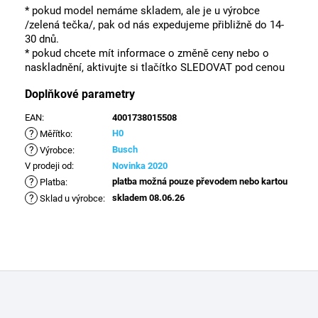
* pokud model nemáme skladem, ale je u výrobce
/zelená tečka/, pak od nás expedujeme přibližně do 14-
30 dnů.
* pokud chcete mít informace o změně ceny nebo o
naskladnění, aktivujte si tlačítko SLEDOVAT pod cenou
Doplňkové parametry
EAN
:
4001738015508
?
H0
Měřítko
:
?
Busch
Výrobce
:
V prodeji od
:
Novinka 2020
?
platba možná pouze převodem nebo kartou
Platba
:
?
skladem 08.06.26
Sklad u výrobce
:
Z
á
p