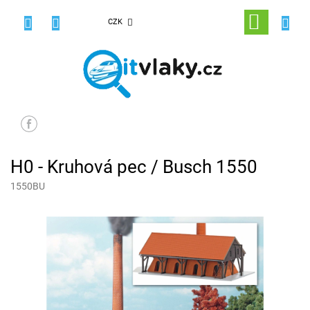
Přejít
na
NÁKUPNÍ
CZK
obsah
KOŠÍK
H0 - Kruhová pec / Busch 1550
1550BU