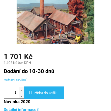
1 701 Kč
1 406 Kč bez DPH
Měrná
Dodání do 10-30 dnů
cena:
Možnosti doručení
Přidat do košíku
Novinka 2020
Detailní informace