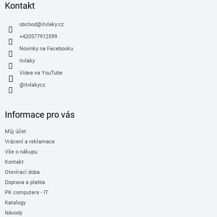
a
Kontakt
t
í
obchod
@
itvlaky.cz
+420577912599
Novinky na Facebooku
itvlaky
Videa na YouTube
@itvlakycz
Informace pro vás
Můj účet
Vrácení a reklamace
Vše o nákupu
Kontakt
Otevírací doba
Doprava a platba
PK computers - IT
Katalogy
Návody