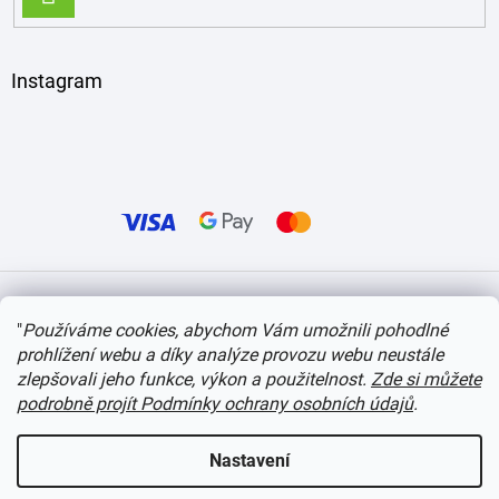
SE
Instagram
Vytvořil Shoptet
"
Používáme cookies, abychom Vám umožnili pohodlné
prohlížení webu a díky analýze provozu webu neustále
Copyright 2026
itvlaky.cz
. Všechna práva vyhrazena.
Upravit nastavení cookies
zlepšovali jeho funkce, výkon a použitelnost.
Zde si můžete
podrobně projít Podmínky ochrany osobních údajů
.
Nastavení