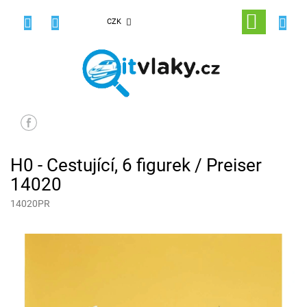
Přejít
na
NÁKUPNÍ
CZK
obsah
KOŠÍK
H0 - Cestující, 6 figurek / Preiser
14020
14020PR