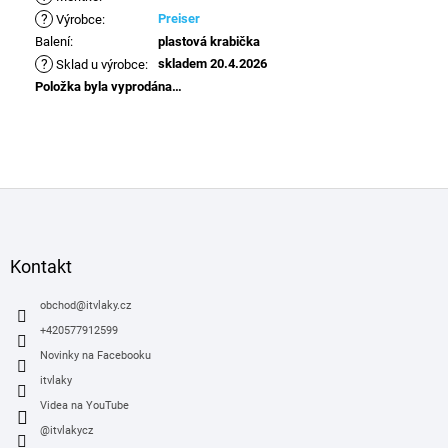
?
Preiser
Výrobce
:
Balení
:
plastová krabička
?
skladem 20.4.2026
Sklad u výrobce
:
Položka byla vyprodána…
Z
á
p
a
Kontakt
t
í
obchod
@
itvlaky.cz
+420577912599
Novinky na Facebooku
itvlaky
Videa na YouTube
@itvlakycz