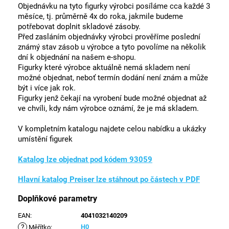
Objednávku na tyto figurky výrobci posíláme cca každé 3
měsíce, tj. průměrně 4x do roka, jakmile budeme
potřebovat doplnit skladové zásoby.
Před zasláním objednávky výrobci prověříme poslední
známý stav zásob u výrobce a tyto povolíme na několik
dní k objednání na našem e-shopu.
Figurky které výrobce aktuálně nemá skladem není
možné objednat, neboť termín dodání není znám a může
být i více jak rok.
Figurky jenž čekají na vyrobení bude možné objednat až
ve chvíli, kdy nám výrobce oznámí, že je má skladem.
V kompletním katalogu najdete celou nabídku a ukázky
umístění figurek
Katalog lze objednat pod kódem 93059
Hlavní katalog Preiser lze stáhnout po částech v PDF
Doplňkové parametry
EAN
:
4041032140209
?
H0
Měřítko
: