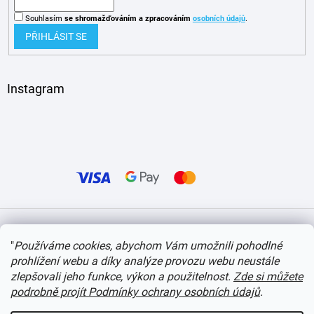
Souhlasím
se shromažďováním
a zpracováním
osobních údajů
.
PŘIHLÁSIT SE
Instagram
Vytvořil Shoptet
"
Používáme cookies, abychom Vám umožnili pohodlné
prohlížení webu a díky analýze provozu webu neustále
Copyright 2026
itvlaky.cz
. Všechna práva vyhrazena.
Upravit nastavení cookies
zlepšovali jeho funkce, výkon a použitelnost.
Zde si můžete
podrobně projít Podmínky ochrany osobních údajů
.