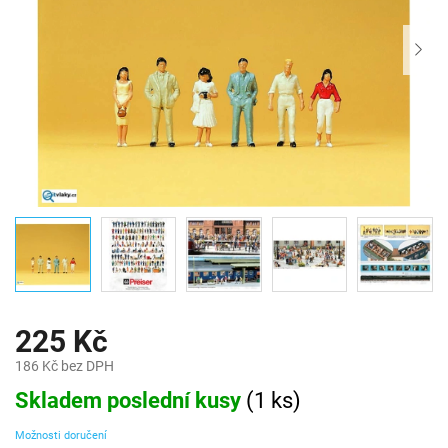
225 Kč
186 Kč bez DPH
Měrná
Skladem poslední kusy
(
1 ks
)
cena:
Možnosti doručení