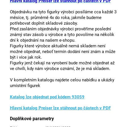
Hlavní katalog Preiser lze stáhnout po částech v PDF
Objednávku na tyto figurky výrobci posíláme cca každé 3
měsíce, tj. průměrně 4x do roka, jakmile budeme
potřebovat doplnit skladové zásoby.
Před zasláním objednávky výrobci prověříme poslední
známý stav zásob u výrobce a tyto povolíme na několik
dní k objednání na našem e-shopu.
Figurky které výrobce aktuálně nemá skladem není
možné objednat, neboť termín dodání není znám a může
být i více jak rok.
Figurky jenž čekají na vyrobení bude možné objednat až
ve chvíli, kdy nám výrobce oznámí, že je má skladem.
V kompletním katalogu najdete celou nabídku a ukázky
umístění figurek
Katalog lze objednat pod kódem 93059
Hlavní katalog Preiser lze stáhnout po částech v PDF
Doplňkové parametry