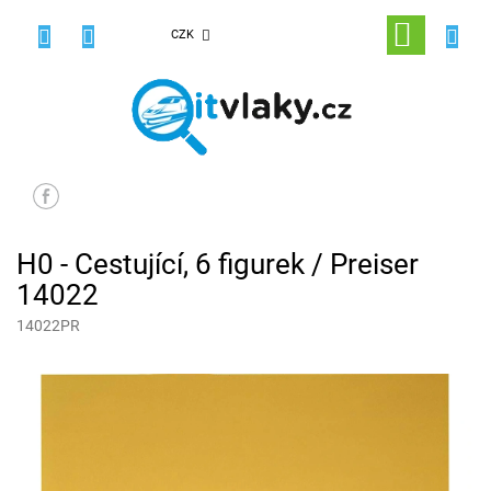
Přejít
na
NÁKUPNÍ
CZK
obsah
KOŠÍK
H0 - Cestující, 6 figurek / Preiser
14022
14022PR