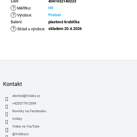
EAN
:
4041032140223
?
H0
Měřítko
:
?
Preiser
Výrobce
:
Balení
:
plastová krabička
?
skladem 20.4.2026
Sklad u výrobce
:
Z
á
p
a
Kontakt
t
í
obchod
@
itvlaky.cz
+420577912599
Novinky na Facebooku
itvlaky
Videa na YouTube
@itvlakycz