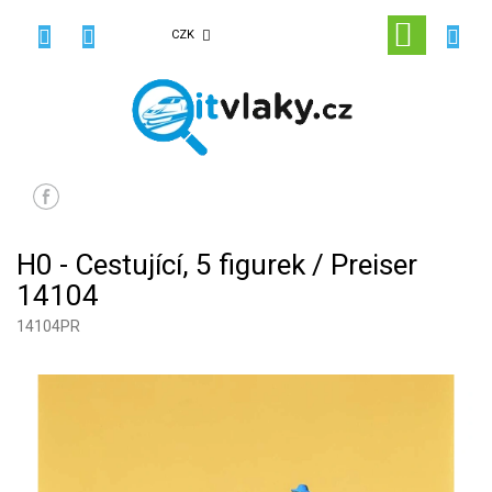
Přejít
na
NÁKUPN
CZK
obsah
KOŠÍK
H0 - Cestující, 5 figurek / Preiser
14104
14104PR