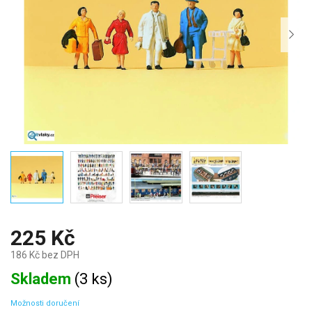
225 Kč
186 Kč bez DPH
Měrná
Skladem
(
3 ks
)
cena:
Možnosti doručení