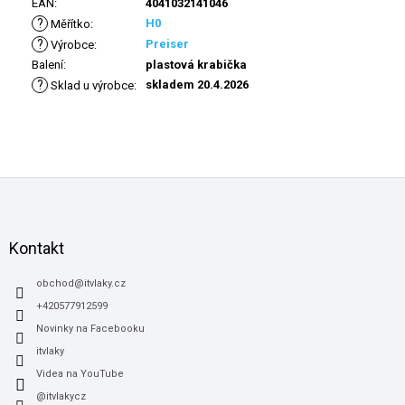
EAN
:
4041032141046
?
H0
Měřítko
:
?
Preiser
Výrobce
:
Balení
:
plastová krabička
?
skladem 20.4.2026
Sklad u výrobce
:
Z
á
p
a
Kontakt
t
í
obchod
@
itvlaky.cz
+420577912599
Novinky na Facebooku
itvlaky
Videa na YouTube
@itvlakycz