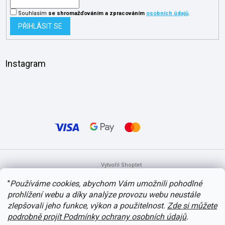
Souhlasím
se shromažďováním
a zpracováním
osobních údajů
.
PŘIHLÁSIT SE
Instagram
Vytvořil Shoptet
"
Používáme cookies, abychom Vám umožnili pohodlné
prohlížení webu a díky analýze provozu webu neustále
Copyright 2026
itvlaky.cz
. Všechna práva vyhrazena.
Upravit nastavení
cookies
zlepšovali jeho funkce, výkon a použitelnost.
Zde si můžete
podrobně projít Podmínky ochrany osobních údajů
.