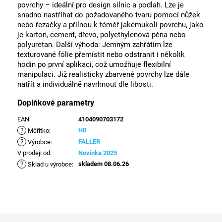
povrchy – ideální pro design silnic a podlah. Lze je
snadno nastříhat do požadovaného tvaru pomocí nůžek
nebo řezačky a přilnou k téměř jakémukoli povrchu, jako
je karton, cement, dřevo, polyethylenová pěna nebo
polyuretan. Další výhoda: Jemným zahřátím lze
texturované fólie přemístit nebo odstranit i několik
hodin po první aplikaci, což umožňuje flexibilní
manipulaci. Již realisticky zbarvené povrchy lze dále
natřít a individuálně navrhnout dle libosti.
Doplňkové parametry
EAN
:
4104090703172
?
H0
Měřítko
:
?
FALLER
Výrobce
:
V prodeji od
:
Novinka 2025
?
skladem 08.06.26
Sklad u výrobce
:
Z