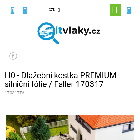
Přejít
na
NÁKUPNÍ
CZK
obsah
KOŠÍK
H0 - Dlažební kostka PREMIUM
silniční fólie / Faller 170317
170317FA