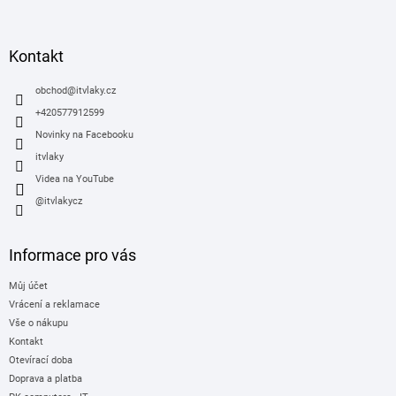
á
p
a
Kontakt
t
í
obchod
@
itvlaky.cz
+420577912599
Novinky na Facebooku
itvlaky
Videa na YouTube
@itvlakycz
Informace pro vás
Můj účet
Vrácení a reklamace
Vše o nákupu
Kontakt
Otevírací doba
Doprava a platba