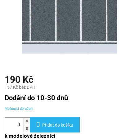
190 Kč
157 Kč bez DPH
Měrná
Dodání do 10-30 dnů
cena:
Možnosti doručení
Přidat do košíku
k modelové železnici