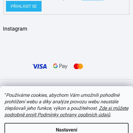
PŘIHLÁSIT SE
Instagram
Vytvořil Shoptet
"
Používáme cookies, abychom Vám umožnili pohodlné
prohlížení webu a díky analýze provozu webu neustále
Copyright 2026
itvlaky.cz
. Všechna práva vyhrazena.
Upravit nastavení cookies
zlepšovali jeho funkce, výkon a použitelnost.
Zde si můžete
podrobně projít Podmínky ochrany osobních údajů
.
Nastavení