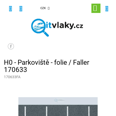
Přejít
na
NÁKUPNÍ
CZK
obsah
KOŠÍK
H0 - Parkoviště - folie / Faller
170633
170633FA