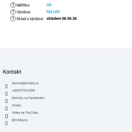
?
H0
Měřítko
:
?
FALLER
Výrobce
:
?
skladem 08.06.26
Sklad u výrobce
:
Z
á
p
a
Kontakt
t
í
obchod
@
itvlaky.cz
+420577912599
Novinky na Facebooku
itvlaky
Videa na YouTube
@itvlakycz