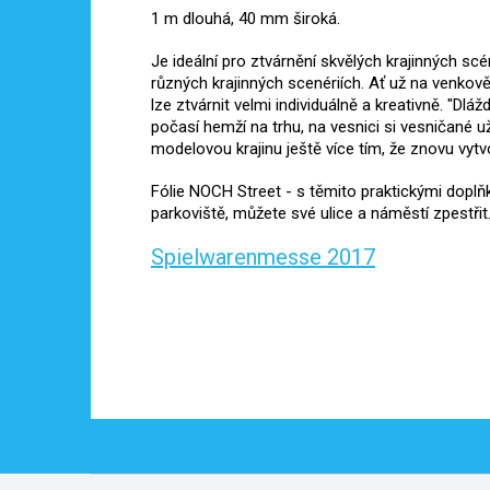
1 m dlouhá, 40 mm široká.
Je ideální pro ztvárnění skvělých krajinných scén,
různých krajinných scenériích. Ať už na venkově 
lze ztvárnit velmi individuálně a kreativně. "Dl
počasí hemží na trhu, na vesnici si vesničané 
modelovou krajinu ještě více tím, že znovu vytvo
Fólie NOCH Street - s těmito praktickými doplňk
parkoviště, můžete své ulice a náměstí zpestřit
Spielwarenmesse 2017
Z