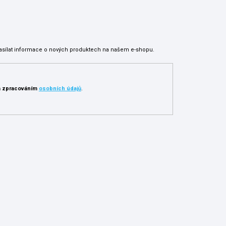
asílat informace o nových produktech na našem e-shopu.
 zpracováním
osobních údajů
.