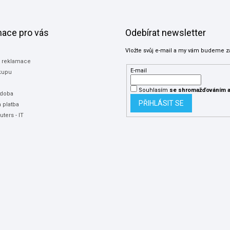
mace pro vás
Odebírat newsletter
Vložte svůj e-mail a my vám budeme z
a reklamace
E-mail
kupu
Souhlasím
se shromažďováním
a
 doba
PŘIHLÁSIT SE
 platba
ters - IT