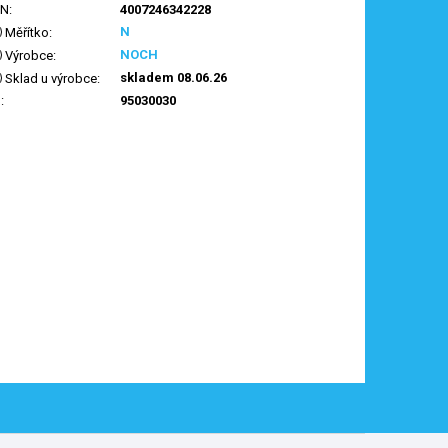
AN
:
4007246342228
N
Měřítko
:
NOCH
Výrobce
:
skladem 08.06.26
Sklad u výrobce
:
N
:
95030030