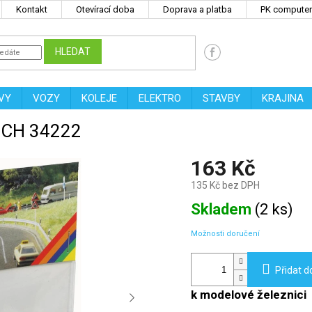
Kontakt
Otevírací doba
Doprava a platba
PK computers
HLEDAT
VY
VOZY
KOLEJE
ELEKTRO
STAVBY
KRAJINA
NOCH 34222
163 Kč
135 Kč bez DPH
Měrná
Skladem
(
2 ks
)
cena:
Možnosti doručení
Přidat d
k modelové železnici