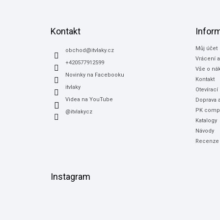
á
p
a
Kontakt
Infor
t
Můj účet
í
obchod
@
itvlaky.cz
Vrácení 
+420577912599
Vše o ná
Novinky na Facebooku
Kontakt
itvlaky
Otevírací
Videa na YouTube
Doprava a
PK compu
@itvlakycz
Katalogy
Návody
Recenze
Instagram