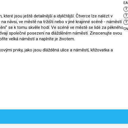
E
?
 které jsou ještě detailnější a idyličtější. Čtverce lze nalézt v
?
na návsi, ve městě na tržišti nebo v jiné krajinné scéně - náměstí
?
áždění" se k tomu skvěle hodí. Ve scéně ve městě se lidé za pěkného
C
užívají společné posezení na dlážděném náměstí. Zinscenujte svou
říte velká náměstí a naplníte je životem.
ovými prvky, jako jsou dlážděná ulice a náměstí, křižovatka a
.