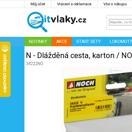
Přejít
Můj účet
Vrácení a reklamace
Vše o nákupu
na
obsah
NOVINKY
AKCE
START SETY
LOKOMOTI
IT
ZNAČKY
N - Dlážděná cesta, karton / 
34222NO