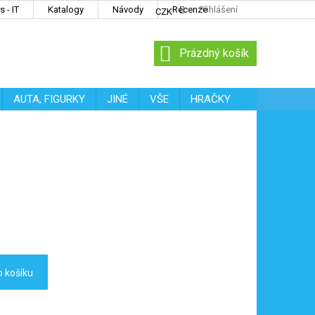
 - IT
Katalogy
Návody
Recenze
Přihlášení
CZK
NÁKUPNÍ
Prázdný košík
KOŠÍK
AUTA, FIGURKY
JINÉ
VŠE
HRAČKY
o košíku