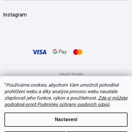
Instagram
Vytvořil Shoptet
"
Používáme cookies, abychom Vám umožnili pohodlné
prohlížení webu a díky analýze provozu webu neustále
Copyright 2026
itvlaky.cz
. Všechna práva vyhrazena.
Upravit nastavení
cookies
zlepšovali jeho funkce, výkon a použitelnost.
Zde si můžete
podrobně projít Podmínky ochrany osobních údajů
.
Nastavení