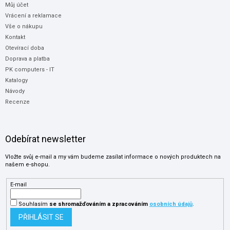
Můj účet
Vrácení a reklamace
Vše o nákupu
Kontakt
Otevírací doba
Doprava a platba
PK computers - IT
Katalogy
Návody
Recenze
Odebírat newsletter
Vložte svůj e-mail a my vám budeme zasílat informace o nových produktech na
našem e-shopu.
E-mail
Souhlasím
se shromažďováním
a zpracováním
osobních údajů
.
PŘIHLÁSIT SE