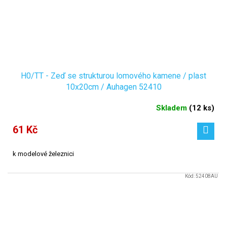
H0/TT - Zeď se strukturou lomového kamene / plast
10x20cm / Auhagen 52410
Skladem
(
12 ks
)
61 Kč
k modelové železnici
Kód:
52408AU