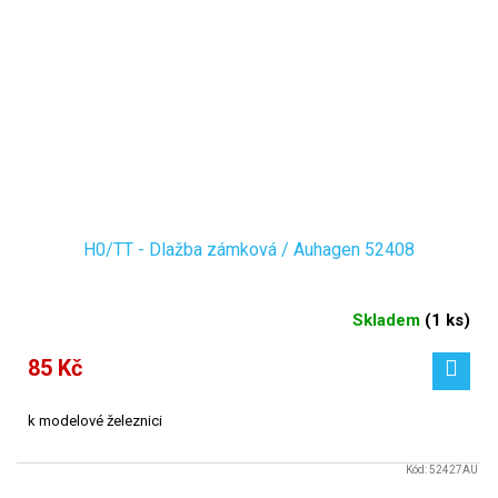
H0/TT - Dlažba zámková / Auhagen 52408
Skladem
(
1 ks
)
85 Kč
k modelové železnici
Kód:
52427AU