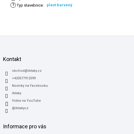
?
plast barvený
Typ stavebnice
:
Z
á
p
a
Kontakt
t
í
obchod
@
itvlaky.cz
+420577912599
Novinky na Facebooku
itvlaky
Videa na YouTube
@itvlakycz
Informace pro vás