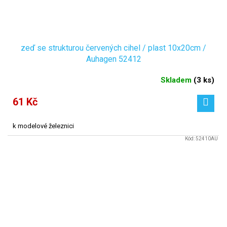
zeď se strukturou červených cihel / plast 10x20cm /
Auhagen 52412
Skladem
(
3 ks
)
61 Kč
k modelové železnici
Kód:
52410AU