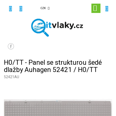
Přejít
na
NÁKUPN
CZK
obsah
KOŠÍK
H0/TT - Panel se strukturou šedé
dlažby Auhagen 52421 / H0/TT
52421AU