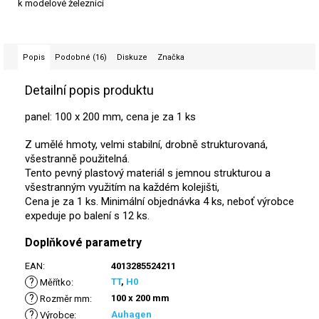
k modelové železnici
Popis
Podobné (16)
Diskuze
Značka
Detailní popis produktu
panel: 100 x 200 mm, cena je za 1 ks
Z umělé hmoty, velmi stabilní, drobně strukturovaná,
všestranně použitelná.
Tento pevný plastový materiál s jemnou strukturou a
všestranným využitím na každém kolejišti,
Cena je za 1 ks. Minimální objednávka 4 ks, neboť výrobce
expeduje po balení s 12 ks.
Doplňkové parametry
EAN
:
4013285524211
?
TT
,
H0
Měřítko
:
?
100 x 200 mm
Rozměr mm
:
?
Auhagen
Výrobce
: