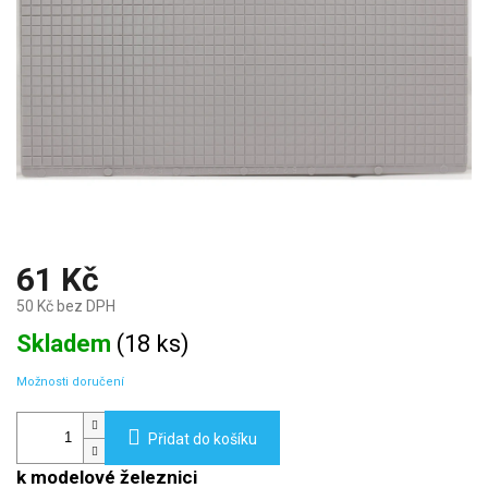
61 Kč
50 Kč bez DPH
Měrná
Skladem
(
18 ks
)
cena:
Možnosti doručení
Přidat do košíku
k modelové železnici