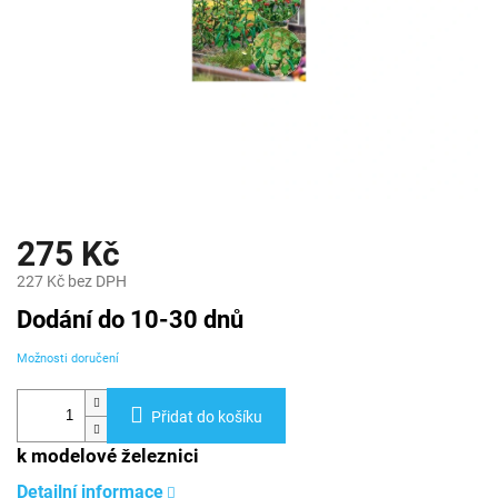
275 Kč
227 Kč bez DPH
Měrná
Dodání do 10-30 dnů
cena:
Možnosti doručení
Přidat do košíku
k modelové železnici
Detailní informace