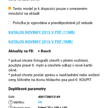
Tento model je k dispozici pouze v omezeném
množství na skladě
Položka je vyprodána a pravděpodobně již nebude
KATALOG NOVINKY 2015 V PDF /11MB/
KATALOG NOVINKY 2016 V PDF /9MB/
Aktuality na FB:
+
Busch
* pokud chcete fotografii otevřít v plném rozlišení,
použijte pravé tl. myši a otevřete odkaz v nové kartě-
okně.
* pokud chcete poslat zprávu o naskladnění nebo snížení
ceny, klikněte na ikonu hlídacího psa pod tl. KOUPIT
Doplňkové parametry
EAN
:
4001738012149
?
H0
Měřítko
:
?
balení 25 x 100 x 140
Rozměr mm
: