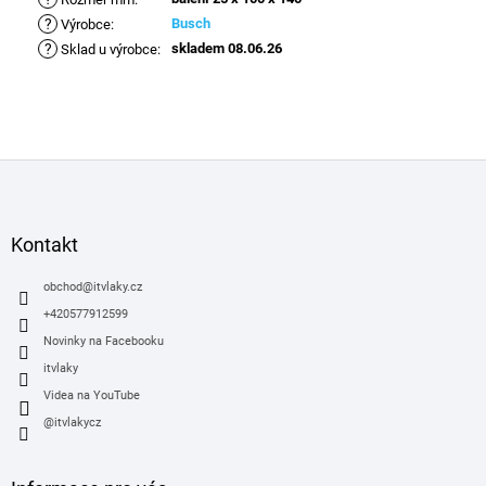
?
Busch
Výrobce
:
?
skladem 08.06.26
Sklad u výrobce
:
Z
á
p
a
Kontakt
t
í
obchod
@
itvlaky.cz
+420577912599
Novinky na Facebooku
itvlaky
Videa na YouTube
@itvlakycz