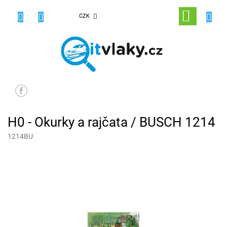
Přejít
na
NÁKUPNÍ
CZK
obsah
KOŠÍK
H0 - Okurky a rajčata / BUSCH 1214
1214BU