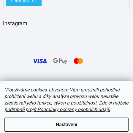
PŘIHLÁSIT SE
Instagram
Vytvořil Shoptet
"
Používáme cookies, abychom Vám umožnili pohodlné
prohlížení webu a díky analýze provozu webu neustále
Copyright 2026
itvlaky.cz
. Všechna práva vyhrazena.
Upravit nastavení cookies
zlepšovali jeho funkce, výkon a použitelnost.
Zde si můžete
podrobně projít Podmínky ochrany osobních údajů
.
Nastavení