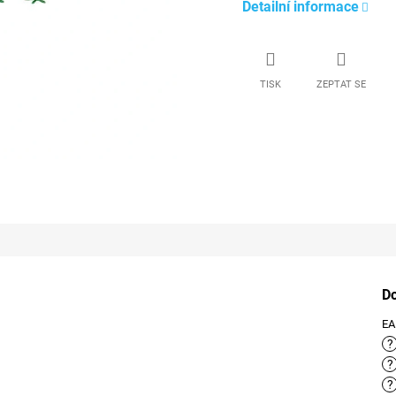
Detailní informace
TISK
ZEPTAT SE
D
E
?
?
?