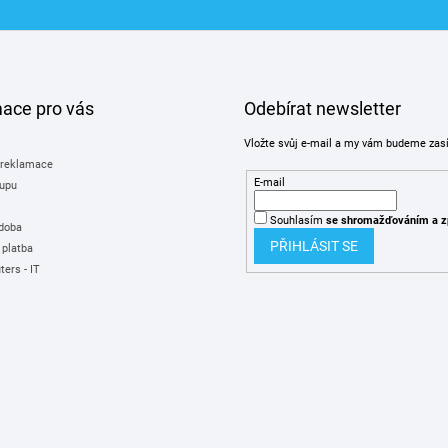
mace pro vás
Odebírat newsletter
Vložte svůj e-mail a my vám budeme zas
 reklamace
E-mail
upu
Souhlasím
se shromažďováním
a z
 doba
PŘIHLÁSIT SE
 platba
ers - IT