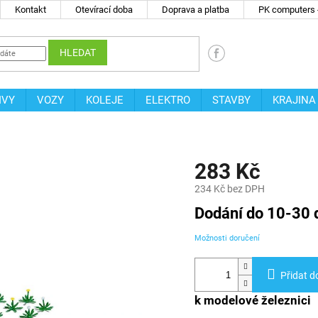
Kontakt
Otevírací doba
Doprava a platba
PK computers -
HLEDAT
IVY
VOZY
KOLEJE
ELEKTRO
STAVBY
KRAJINA
283 Kč
234 Kč bez DPH
Měrná
Dodání do 10-30 
cena:
Možnosti doručení
Přidat d
k modelové železnici