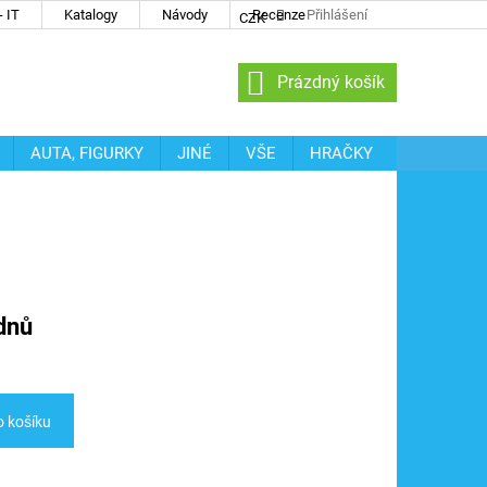
 IT
Katalogy
Návody
Recenze
Přihlášení
CZK
NÁKUPNÍ
Prázdný košík
KOŠÍK
AUTA, FIGURKY
JINÉ
VŠE
HRAČKY
dnů
o košíku