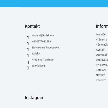
Z
á
p
a
Kontakt
Infor
t
Můj účet
í
obchod
@
itvlaky.cz
Vrácení a
+420577912599
Vše o nák
Novinky na Facebooku
Kontakt
itvlaky
Otevírací
Videa na YouTube
Doprava a
PK comput
@itvlakycz
Katalogy
Návody
Recenze
Instagram