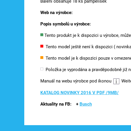
Balení obsahuje 18 ks pampelišek
Web na výrobce:
Popis symbolů u výrobce:
Tento produkt je k dispozici u výrobce, můž
Tento model ještě není k dispozici ( novinka 
Tento model je k dispozici pouze v omeze
Položka je vyprodána a pravděpodobně již 
Manuál na webu výrobce pod ikonou
Weit
KATALOG NOVINKY 2016 V PDF /9MB/
Aktuality na FB:
+
Busch