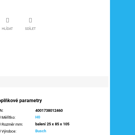
HLÍDAT
SDÍLET
oplňkové parametry
AN
:
4001738012460
H0
Měřítko
:
balení 25 x 85 x 105
Rozměr mm
:
Busch
Výrobce
: